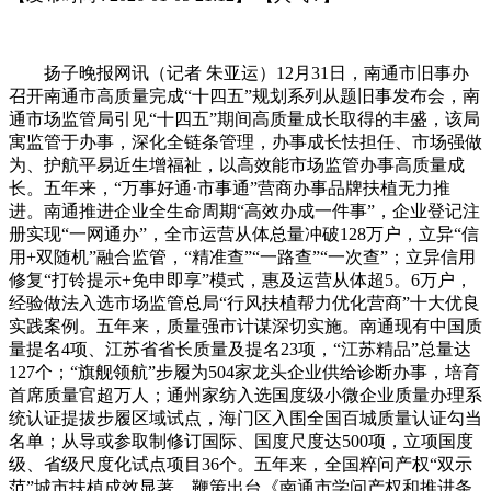
扬子晚报网讯（记者 朱亚运）12月31日，南通市旧事办
召开南通市高质量完成“十四五”规划系列从题旧事发布会，南
通市场监管局引见“十四五”期间高质量成长取得的丰盛，该局
寓监管于办事，深化全链条管理，办事成长怯担任、市场强做
为、护航平易近生增福祉，以高效能市场监管办事高质量成
长。五年来，“万事好通·市事通”营商办事品牌扶植无力推
进。南通推进企业全生命周期“高效办成一件事”，企业登记注
册实现“一网通办”，全市运营从体总量冲破128万户，立异“信
用+双随机”融合监管，“精准查”“一路查”“一次查”；立异信用
修复“打铃提示+免申即享”模式，惠及运营从体超5。6万户，
经验做法入选市场监管总局“行风扶植帮力优化营商”十大优良
实践案例。五年来，质量强市计谋深切实施。南通现有中国质
量提名4项、江苏省省长质量及提名23项，“江苏精品”总量达
127个；“旗舰领航”步履为504家龙头企业供给诊断办事，培育
首席质量官超万人；通州家纺入选国度级小微企业质量办理系
统认证提拔步履区域试点，海门区入围全国百城质量认证勾当
名单；从导或参取制修订国际、国度尺度达500项，立项国度
级、省级尺度化试点项目36个。五年来，全国粹问产权“双示
范”城市扶植成效显著。鞭策出台《南通市学问产权和推进条