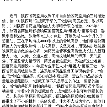
近日，陕西省药监局收到了来自自治区药监局的三封感激
信，信中对陕西局3位援藏干部的工做赐与高度必定，致以高
尚，并对陕西省药监局的鼎力支撑暗示衷心感激。2025年5
月，陕西省药监局积极响应国度药监局“组团式”援藏号召，选
派李霞和温艳、张秉华3位人才奔赴，开展为期3—6个月的手
艺援助。正在平均海拔4000米以上的雪域高原，他们带着陕西
药监人的专业取热情，扎根高原、攻坚克难，用现实步履架起
陕藏药监协做的连心桥，为药品监管事业高质量成长注入新颖
活力。地广人稀、交通未便，高海拔地域氧气稀薄、天气恶
劣，下层监管力量亏弱，药品监管难度大。为破解这些难题，
国度药监局摆设2025年度专业手艺人才“组团式”援藏工做，陕
西省药监局敏捷响应，连系地域药品监督工做现实需求，“输
血”取“制血”相连系，细心挑选本质过硬、营业能力凸起的力
量组建援藏团队。“援藏工做不只是手艺的传送，更是的融
合、感情的共识和轨制的共建。”陕西省药监局调研员李霞自
动请缨，带着6个月的援藏使命，成为团队中苦守时间最长的
一员。从关中平原到雪域高原，强烈的高原反映给3位援藏干
部带来了不小的挑和：头痛失眠、体力不支成为常态，但他们
稍做休整便敏捷投管帮扶工做。“预料之中的高原反映也曾让