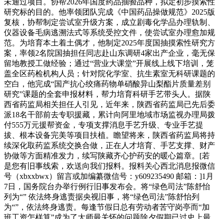
未通过项目。协帮2026年国度药品抽验品种，拟定初步摸索性
研究标的目的。他率领团队完成《中国药品操做规范》2025版
复核，协帮制定尝试室升级方案，成立剧毒化学品办理轨制、
仪器设备毛病逃溯法式等系统受控文件，使尝试室办理愈加规
范。为培育本土着土偶才，他制定2025年度国抽摸索性研究方
案，率领2名院国抽担任同志赴山东调研4家出产企业，毫无保
留地教授工做经验；通过“营业大课堂”开展线上线下培训，笼
盖全区药检机构人员；针对院化学室、抗生素室无科研课题的
空白，他完成“国产抗心绞痛药物单硝酸异山梨酯片质量差别
研究”课题的全套申报材料，帮力培育科研手艺带头人。据陕
西省药监局相关担任人引见，近年来，陕西省药监局已先后委
派18名干部前去专职援藏，累计向阿里地域市场监视办理局拨
付555万元援帮资金，专项支撑消息手艺升级、专业手艺提
拔、根本设备完美等项目扶植。瞻望将来，陕西省药监局将持
续深化取药监系统交换合做，正在人才培育、手艺支撑、财产
协做等方面精准发力，续写陕藏齐心护药安的暖心篇章。[若
是您有旧事线索，欢送向我们报料。报料关心西北消息报微信
号（xbxxbwx）留言或加编纂微信号：y609235490 邮箱：]1月
7日，国务院台办举行例行旧事发布会。将“绿色司法”陈舒怡
列为“” 依法终身逃责据央视旧事，将“绿色司法”陈舒怡列
为“”，依法终身逃责。每逢节假日总有劳动者苦守岗亭而“加
班工资怎样算”成为了大师最关怀的问题除夕假期已过史上最