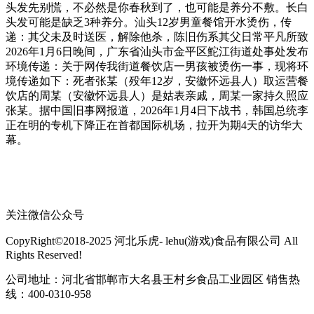
头发先别慌，不必然是你春秋到了，也可能是养分不敷。长白
头发可能是缺乏3种养分。汕头12岁男童餐馆开水烫伤，传
递：其父未及时送医，解除他杀，陈旧伤系其父日常平凡所致
2026年1月6日晚间，广东省汕头市金平区鮀江街道处事处发布
环境传递：关于网传我街道餐饮店一男孩被烫伤一事，现将环
境传递如下：死者张某（殁年12岁，安徽怀远县人）取运营餐
饮店的周某（安徽怀远县人）是姑表亲戚，周某一家持久照应
张某。据中国旧事网报道，2026年1月4日下战书，韩国总统李
正在明的专机下降正在首都国际机场，拉开为期4天的访华大
幕。
关注微信公众号
CopyRight©2018-2025 河北乐虎- lehu(游戏)食品有限公司 All
Rights Reserved!
公司地址：河北省邯郸市大名县王村乡食品工业园区 销售热
线：400-0310-958