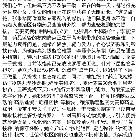
我们心生，但缺氧不克不及缺干劲，正在的每一天，都过得充
分且成心义，生命的价值正在这里获得了无限延长。”这是温
艳、张秉华两位查验专家配合的感伤，他们降服身体不适，自
动融入自治区食物药品查验研究院，帮力查验检测能力提
拔。“既要沉视轨制移植取立异，也强调本土和融合”，李霞深
知，药品监管的核肉痛点正在于高海拔带来的监管笼盖难、下
层能力衰等问题。她精准聚焦、靶向发力，存心谋齐截系列帮
扶行动。为破解高海拔监管难题，李霞牵头草拟《药品畅通查
抄指南》，特地赴海拔4700米的阿里地域开展实地调研，收集
一手数据，目前该指南已完成收罗看法工做。针对下层监管承
担沉、她立异推出“双随机+沉点查”监管模式，既减轻了下层
工做量，又提拔了监管精准度。同时，她组织了“药店飞检模
仿”“冷链办理沙盘推演”等实和培训，累计笼盖60余名下层查
抄员，显著提拔下层GSP施行力和风险研判能力。为鞭策监管
数字化转型，她积极筹备“陕藏监管云平台”，打算移植陕西成
熟的“药品逃溯”“近程查抄”等模块，鞭策聪慧监管为高原药监
赋能。疫苗平安关乎平易近生底线。李霞牵头制定了《疫苗畅
通取接种监管协做方案》，针对高原冷链物流难点，引入便携
式冷链设备，优化储运方案，确保疫苗运输平安。自创“马背
接种”的保守经验，她立异成立“按期巡回+定点弥补”的“流动
接种”模式，让偏僻牧区的群众也能及时接种疫苗。为实现疫