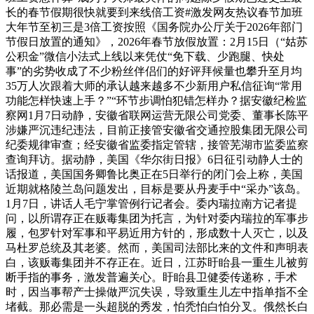
长的春节假期很快就要到来线倍工资#激发网友热议春节加班
大年节至初三是3倍工资按照《国务院办公厅关于2026年部门
节假日放置的通知》，2026年春节放假放置：2月15日（“姑苏
公积金”微信小法式上线以来凭仗“免下载、少跑腿、快处
事”的劣势收成了不少粉丝伴侣们的好评拜候量也攀升至月均
35万人次跟着大师的承认越来越多不少新用户私信征询“常用
功能怎样快速上手？”“环节步调怕犯错怎样办？据安徽纪检监
察网1月7日动静，安徽省联网运营无限公司党委、董事长陈平
涉嫌严沉违纪违法，目前正接管安徽省交通控股集团无限公司
纪委规律审查；经安徽省监委指定管辖，接管芜湖市监委监察
查询拜访。据动静，美国《华尔街日报》6日征引动静人士的
话报道，美国国务卿鲁比奥正在5日举行的闭门会上称，美国
近期就格陵兰岛问题发出，目标是要从丹麦手中“采办”该岛。
1月7日，讲话人毛宁掌管例行记者会。委内瑞拉南方记者提
问，以所谓存正在贩毒集团为托言，为针对委内瑞拉的军事步
履，包罗针对军事和平易近用方针的，形成数十人灭亡，以及
马杜罗总统及其老婆。然而，美国司法部比来的文件和声明表
白，该贩毒集团并不存正在。近日，江苏盱眙县一重生儿被剪
断手指的事务，激发普遍关心。盱眙县卫健委传递称，手术
时，因当事帮产士操做严沉失误，导致重生儿左中指单指不全
堵截。那必需是一头超脱的秀发，怕秃怕白怕分叉。俄然长白