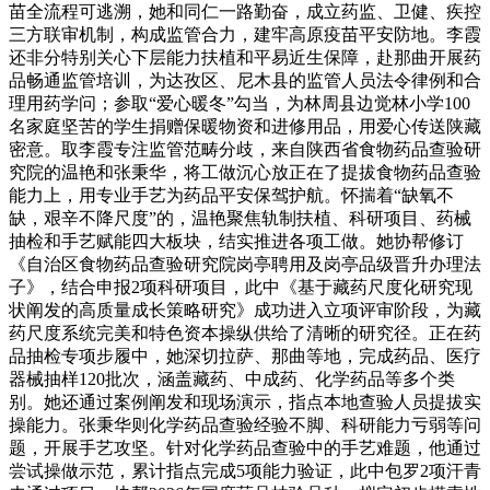
苗全流程可逃溯，她和同仁一路勤奋，成立药监、卫健、疾控
三方联审机制，构成监管合力，建牢高原疫苗平安防地。李霞
还非分特别关心下层能力扶植和平易近生保障，赴那曲开展药
品畅通监管培训，为达孜区、尼木县的监管人员法令律例和合
理用药学问；参取“爱心暖冬”勾当，为林周县边觉林小学100
名家庭坚苦的学生捐赠保暖物资和进修用品，用爱心传送陕藏
密意。取李霞专注监管范畴分歧，来自陕西省食物药品查验研
究院的温艳和张秉华，将工做沉心放正在了提拔食物药品查验
能力上，用专业手艺为药品平安保驾护航。怀揣着“缺氧不
缺，艰辛不降尺度”的，温艳聚焦轨制扶植、科研项目、药械
抽检和手艺赋能四大板块，结实推进各项工做。她协帮修订
《自治区食物药品查验研究院岗亭聘用及岗亭品级晋升办理法
子》，结合申报2项科研项目，此中《基于藏药尺度化研究现
状阐发的高质量成长策略研究》成功进入立项评审阶段，为藏
药尺度系统完美和特色资本操纵供给了清晰的研究径。正在药
品抽检专项步履中，她深切拉萨、那曲等地，完成药品、医疗
器械抽样120批次，涵盖藏药、中成药、化学药品等多个类
别。她还通过案例阐发和现场演示，指点本地查验人员提拔实
操能力。张秉华则化学药品查验经验不脚、科研能力亏弱等问
题，开展手艺攻坚。针对化学药品查验中的手艺难题，他通过
尝试操做示范，累计指点完成5项能力验证，此中包罗2项汗青