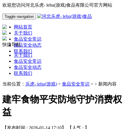
欢迎您访问河北乐虎- lehu(游戏)食品有限公司官方网站
Toggle navigation
网站首页
关于我们
食品安全常识
快捷导航
食品安全动态
联系我们
关于我们
食品安全常识
食品安全动态
联系我们
当前位置：
乐虎- lehu(游戏)
>
食品安全常识
> > 新闻内容
建牢食物平安防地守护消费权
益
【发布时间 : 2026-01-14 17:10】 【人气 :
】