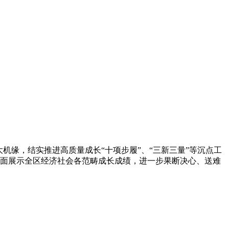
缘，结实推进高质量成长“十项步履”、“三新三量”等沉点工
、全面展示全区经济社会各范畴成长成绩，进一步果断决心、送难