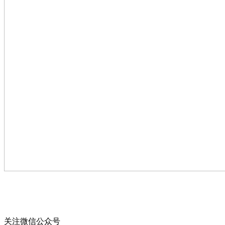
关注微信公众号