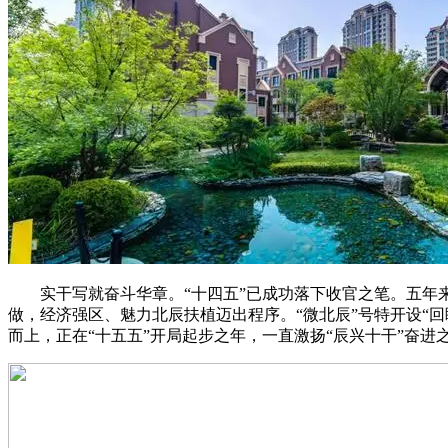
实干写就奋斗华章。“十四五”已成功落下收官之笔。五年来
做，经济强区、魅力北辰扶植迈出程序。“微北辰”号特开设“回
而上，正在“十五五”开局起步之年，一直激扬“辰兴十干”奋