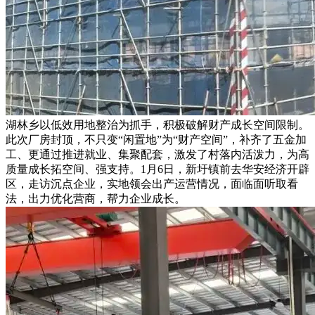
湖林乡以低效用地整治为抓手，积极破解财产成长空间限制。
此次厂房封顶，不只变“闲置地”为“财产空间”，补齐了五金加
工、更通过推进就业、集聚配套，激发了村落内活泼力，为高
质量成长拓空间、强支持。1月6日，新圩镇前去华安经济开辟
区，走访沉点企业，实地领会出产运营情况，面临面听取看
法，出力优化营商，帮力企业成长。