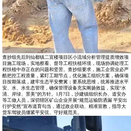
查抄组先后到仙都镇二宜楼项目区小流域分析管理提质增效项
目施工现场，实地察看、督导工程扶植环境，现场协调处理工
程扶植中存正在的问题和坚苦。查抄组要求，施工企营业必严
酷把控工程质量，紧盯工期节点，优化施工组织方案，确保项
目按期落成，建牢生态平安樊篱；要系统思维，统筹推进水平
安、水、水生态管理，确保管理设备充实阐扬效益，实现“水
清、岸绿、景美”的方针。1月7日，沙建镇组织长办、道安办
等工做人员，深切辖区矿山企业开展“规范运输防洒漏 平安出
行护安然”宣布道育勾当，通过政企联动、精准宣教，指导大
货车驾驶员绷紧平安弦、守好规范关。