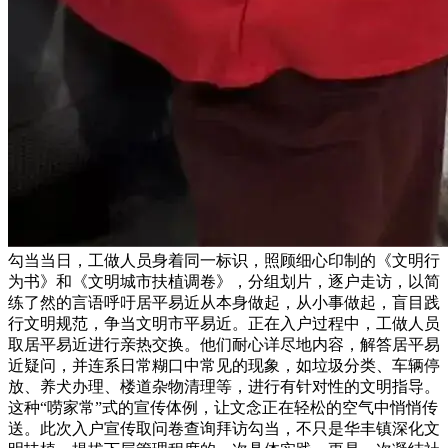
勾当当日，工做人员身着同一标识，照顾细心印制的《文明行
为书》和《文明城市扶植调卷》，分组划片，逐户走访，以简
练了然的言语呼吁居平易近从本身做起，从小事做起，盲目践
行文明规范，争当文明市平易近。正在入户过程中，工做人员
取居平易近进行亲热交换。他们耐心详尽地内容，解答居平易
近疑问，并连系日常糊口中常见的现象，如垃圾分类、车辆停
放、养犬办理、楼道杂物清理等，进行有针对性的文明指导。
这种“唠家常”式的宣传体例，让文念正在轻松的空气中悄悄传
送。此次入户宣传取问卷查询拜访勾当，不只是华丰镇深化文