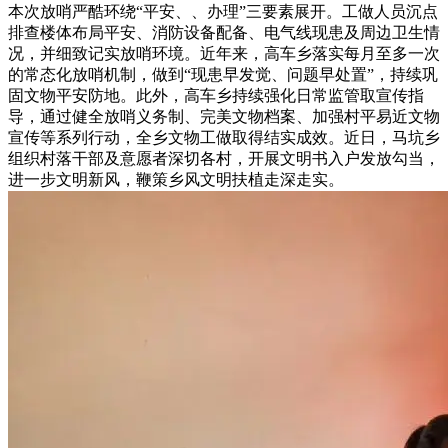
本次放哨严酷环绕“平安、、办理”三要素展开。工做人员沉点
排查楼体布局平安、消防设备配备、电气线现患及周边卫生情
况，并细致记实放哨环境。近年来，高车乡落实每月至多一次
的常态化放哨机制，做到“现患早发觉、问题早处置”，持续巩
固文物平安防地。此外，高车乡持续强化日常监管取宣传指
导，通过健全放哨义务制、完美文物档案、加强村平易近文物
宣传等系列行动，全乡文物工做取得结实成效。近日，马坑乡
组织村落干部及意愿者深切各村，开展文明书入户发放勾当，
进一步文明新风，鞭策乡风文明扶植走深走实。