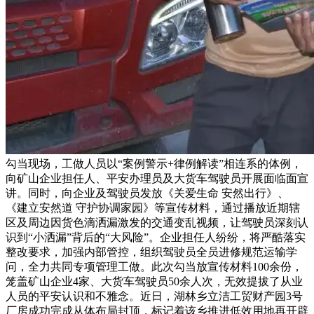
勾当现场，工做人员以“案例警示+律例解读”相连系的体例，
向矿山企业担任人、平安办理员及大货车驾驶员开展面临面宣
讲。同时，向企业及驾驶员发放《关爱生命 安然出行》、
《建立安然道 守护协调家园》等宣传材料，通过播放近期辖
区及周边因货色滴洒漏激发的交通变乱视频，让驾驶员深刻认
识到“小洒漏”背后的“大风险”。企业担任人纷纷，将严酷落实
整改要求，加强内部管控，组织驾驶员全员进修规范运输学
问，全力共同专项管理工做。此次勾当放宣传材料100余份，
笼盖矿山企业4家、大货车驾驶员50余人次，无效提拔了从业
人员的平安认识和不雅念。近日，湖林乡立洁工贸财产园3号
厂房成功完成从体布局封顶，标记着该乡推进低效用地再开辟