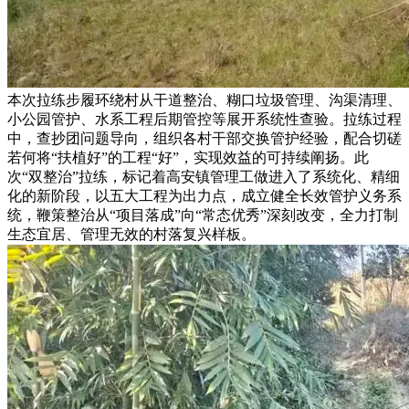
本次拉练步履环绕村从干道整治、糊口垃圾管理、沟渠清理、
小公园管护、水系工程后期管控等展开系统性查验。拉练过程
中，查抄团问题导向，组织各村干部交换管护经验，配合切磋
若何将“扶植好”的工程“好”，实现效益的可持续阐扬。此
次“双整治”拉练，标记着高安镇管理工做进入了系统化、精细
化的新阶段，以五大工程为出力点，成立健全长效管护义务系
统，鞭策整治从“项目落成”向“常态优秀”深刻改变，全力打制
生态宜居、管理无效的村落复兴样板。