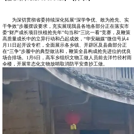
为深切贯彻省委持续深化拓展“深学争优、敢为抢先、实
干争效”步履摆设要求，充实展现我县各地各部分正在落实市
委“财产成长项目扶植抢先年”勾当和“三比一看”竞赛，及鞭策
高质量成长中的立异行动和凸起成效，“华安融媒”微信号从4
月11日起开设专栏，全面展示各乡镇、开辟区及县曲部分正
在“三争”步履中的典型做法和，鞭策全县构成抢先进位的优良
场合排场。1月6日，高车乡组织文物工做人员前去洋竹径村雨
伞楼，开展常态化文物放哨取消防平安查抄工做。