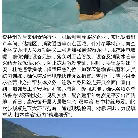
查抄组先后来到食物行业、机械制制等多家企业，实地察看出
产车间、储罐区、消防通道等沉点区域。针对冬季特点，向企
业平安办理人员及功课员工强调加强易燃物办理，规范用电取
暖，确保消防设备无缺，落实对工艺管线、设备及消防水管等
采纳无效保温办法，防止冻裂激发变乱。同时，要留意功课平
安，杜绝违章操做，保障应急到位，加强应急物资储蓄和人员
练习训练，确保突发环境能快速无效措置。查抄中，查抄组要
求企营业必扛牢从体义务，连系本身风险点开展全面自查自
纠，加强员工平安培训和警示教育，降服思惟，确保各项冬季
防备办法落到实处、见到实效，配合建牢年终岁尾平安出产防
地。近日，高安镇开展人居取生态“双整治”集中拉练步履。此
次步履聚焦五大环节范畴，通过现场检阅、对标评比，力促镇
村从“根本整治”迈向“精雕细琢”。