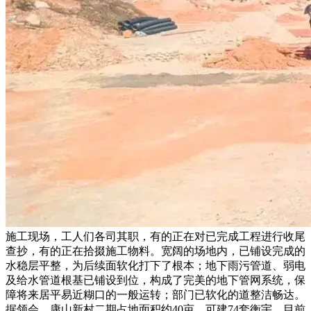
施工现场，工人们各司其职，有的正在对已完成工程进行收尾
查抄，有的正在拾掇施工物料。宽阔的场地内，已铺设完成的
水稳层平整，为后续面软化打下了根本；地下雨污管道、弱电
及给水管道根基已铺设到位，构成了完美的地下管网系统，保
障将来居平易近糊口的一般运转；部门已软化的道整洁畅达。
据领会，康山新村二期占地面积约40亩，可建74套衡宇，目前