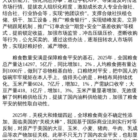
人议价能力。强化消息办事，通过手机APP、等渠道及时传送
市场行情。提拔农人组织化程度，激励成长农人专业合做社、
结合社、行业协会等，实现“抱团议价”。支撑合做社扶植仓
储、烘干、加工设备，推广“粮食银行”，实现错峰发卖。立异
产销跟尾机制，推广“订单农业”“期货+安全”“基差收购”等模
式，提前锁定收益。加强市场监管，冲击压级压价、垄断收购
等行为，公允买卖的。通过这些办法，逐渐扭转农人市场弱
势，实现好粮好价、减产增收。
粮食数量安满是保障粮食平安的基石。2025年，全国粮食
总产量达14297。5亿斤，同比增加1。2%，人均粮食拥有量达
到1000斤，做到了谷物根基自给、口粮绝对平安，把中国人的
饭碗牢牢规矩在本人手上。值得关心的是，种植布局持续优
化。玉米产量6024。7亿斤，增加2。1%，产需缺口收窄；大
豆产量418。1亿斤，增加1。3%。玉米产量显著增加、无效缓
解了饲料粮供给压力，提拔了国内油料供给能力，加强了粮食
平安的韧性取自动性。
2025年，关税大和烽烟四起，全球粮食商业不确定性添
加。面临美国的“关税大棒”，我国基于国际商业法则实行对等
反制，对原产于美国的大豆、玉米、小麦、猪肉、牛肉、乳成
品等农产物加征关税。此举不只无力了国内农业平安，也彰显