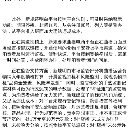
此外，新规还明白平台按照平台法则，可及时采纳警示、
功能、期限停播、封闭账号、从头注册账号、列入等措置办
法，从平台准入层面加大违法违规成本。
正在渠道扶植上，新规要求曲播电商平台正在曲播页面显
著设置按键或链接，开通便利的食物平安赞扬举报渠道，确保
消费者及时进行监视、便利快速。平台接到赞扬举报后，需第
一时间处置，构成闭环办理，处理消费者“难”的问题。
正在监管支持方面，新规明白市场监管部分将曲播运营食
物纳入年度抽检打算，开展监视抽检和风险监测，实现食物抽
检“品类全笼盖、风险早发觉”；同时，监管部分的手艺监测记
实材料可做为行政惩罚的电子数据，处理了“举证难”的监管痛
点，为消费者供给了无力支持。新规建立了阶梯式惩罚系统，
又提高违法成本：对平台未履行登记审核、演讲措置等权利
的，按照食物平安法处响应罚款；对运营者违反培训、合规审
核、选品办理、行为规范等的，责令期限更正，拒不更正或情
节严沉的，处1万元至10万元罚款；对“店播”未成立办理轨
制、未检验天分的，按照食物平安法惩罚；对“店播”未公示许