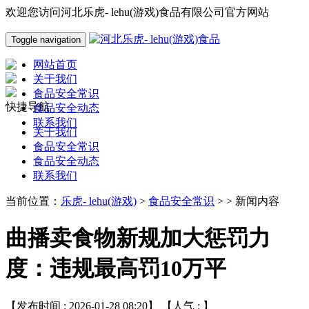
欢迎您访问河北乐虎- lehu(游戏)食品有限公司官方网站
Toggle navigation
网站首页
关于我们
食品安全常识
快捷导航
食品安全动态
联系我们
关于我们
食品安全常识
食品安全动态
联系我们
当前位置：
乐虎- lehu(游戏)
>
食品安全常识
> > 新闻内容
曲播卖食物新规加大惩罚力
度：违规最高罚10万平
【发布时间 : 2026-01-28 08:20】 【人气 :
】