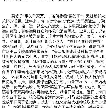
“菜篮子”事关千家万户，若何拎稳“菜篮子”，无疑是群众
关怀的话题。近年来，海口把“小菜篮”做为“大平易近生”，聚
焦产、供、储、运、销全链条发力，让市平易近的“菜篮子”拆
满新颖取，更好满脚群众的多元化消费需求。12月18日，记者
走进区东山镇马坡洋蔬菜，连片大棚内绿意盎然，菜心、空心
菜、小白菜、黑叶白等叶菜长势喜人。“我们合做社共种植了
400多亩叶菜，从打菜心、空心菜等多个优良品种，都是当地
市场承认度较高的家常蔬菜。”海口永康盛蔬菜种植专业合做
社担任人陈元弟引见，得益于晴好气候和精细化田间办理，叶
菜长势远超预期，“我们每天的采收量不变正在2至3吨，颠末
分拣、打包后，当天就能送达批发市场，端上苍生餐桌。不只
保障了冬季当地蔬菜市场的不变供应，还带动周边农户实现增
收。”区农业农村局相关担任人引见，该局组织农技人员深切
田间地头，推广病虫害绿色防控手艺，力争正在15—20天内构
成新一轮无效供给，为保障“菜篮子”供应供给无力支持。海口
还着眼于蔬菜种植的可持续成长，精准开展指点。近日，海口
市农业手艺推广核心便结合海南大学，对马坡洋蔬菜的土壤化
验成果开展手艺指点，以进一步优化蔬菜大棚种植取出产办理
模式。“检测成果显示，大都土壤存正在盐分偏高、磷钾元素