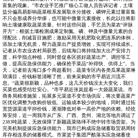
富集的现象。”市农业手艺推广核心工做人员告诉记者，土壤
盐分偏高易影响蔬菜根系发展取水分接收，磷钾元素过量富集
不只会形成养分华侈，也可能中微量元素接收，长此以往将影
响土壤健康取蔬菜质量。针对这些问题，手艺员为菜农“评脉
开方”：根据土壤检测成果定制氮、磷、钾及中微量元素的合
理配比，削减盲目施肥；激励采用无机肥取化肥连系的体例，
添加土壤无机质，帮力蔬菜出产提质增效，实现可持续成长。
记者从市农业农村局获悉，后续海口将持续加大出产安排力
度，科学指点种植，同时督促各区抓好蔬菜出产、调控等工
做，提高应急保供能力，确保抢手菜品“补得快、供得上”。当
天，记者前去海口多个商超看到，蔬菜专区内各类瓜果蔬菜琳
琅满目，价钱标签清晰了然，前来采购的市平易近川流不
息。“蔬菜很新颖，品种也多，这几天价钱没太大变化，我们
买菜也感受结壮安心。”市平易近张岚提着一大袋蔬菜说。市
商务局精准施策，拓展多元渠道不变市场供应，将次要蔬菜产
区优化调整为收购价较低、运输成本较少的地域，同时通过拓
宽货源渠道平抑价钱，逐渐降低对单一高价产地的依赖。经统
筹安排，近一周我市从广东、广西、贵州、湖北等地共调运了
2383吨蔬菜，无效保障了新颖蔬菜络绎不绝中转市场货架。为
完美机制提拔应急保供能力，我市已构成应急储蓄取贸易周转
库存相连系的储蓄模式。市菜篮子集团严酷落实应急储蓄使