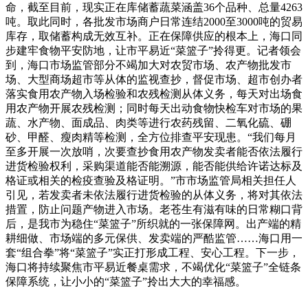
命，截至目前，现实正在库储蓄蔬菜涵盖36个品种、总量4263
吨。取此同时，各批发市场商户日常连结2000至3000吨的贸易
库存，取储蓄构成无效互补。正在保障供应的根本上，海口同
步建牢食物平安防地，让市平易近“菜篮子”拎得更。记者领会
到，海口市场监管部分不竭加大对农贸市场、农产物批发市
场、大型商场超市等从体的监视查抄，督促市场、超市创办者
落实食用农产物入场检验和农残检测从体义务，每天对出场食
用农产物开展农残检测；同时每天出动食物快检车对市场的果
蔬、水产物、面成品、肉类等进行农药残留、二氧化硫、硼
砂、甲醛、瘦肉精等检测，全方位排查平安现患。“我们每月
至多开展一次放哨，次要查抄食用农产物发卖者能否依法履行
进货检验权利，采购渠道能否能溯源，能否能供给许诺达标及
格证或相关的检疫查验及格证明。”市市场监管局相关担任人
引见，若发卖者未依法履行进货检验的从体义务，将对其依法
措置，防止问题产物进入市场。老苍生有滋有味的日常糊口背
后，是我市为稳住“菜篮子”所织就的一张保障网。出产端的精
耕细做、市场端的多元保供、发卖端的严酷监管……海口用一
套“组合拳”将“菜篮子”实正打形成工程、安心工程。下一步，
海口将持续聚焦市平易近餐桌需求，不竭优化“菜篮子”全链条
保障系统，让小小的“菜篮子”拎出大大的幸福感。