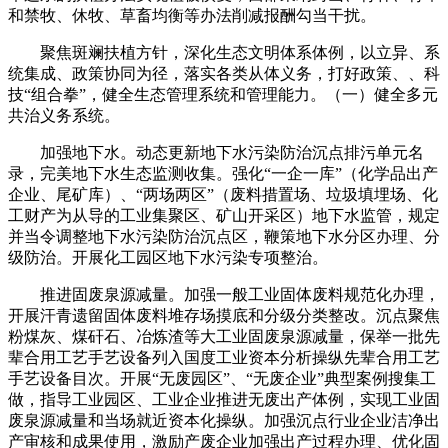
和禁牧、休牧、草畜均衡等办法削减报酬勾当干扰。
聚焦斑斓扶植方针，深化生态文明体系体例，以立异、系
统集成、政策协同为径，落实各类从体义务，打好政策、、科
技“组合拳”，健全生态管理系统和管理能力。（一）健全多元
共治义务系统。
加强地下水。动态更新地下水污染防治沉点排污单元名
录，完美地下水生态监测收集。强化“一企一库”（化学品出产
企业、尾矿库）、“两场两区”（废料措置场、垃圾填埋场、化
工财产为从导的工业集聚区、矿山开采区）地下水监管，规定
并当令调整地下水污染防治沉点区，鞭策地下水分区办理、分
级防治。开展化工园区地下水污染专项整治。
推进固废泉源减量。加强一般工业固体废料规范化办理，
开展汗青遗留固体废料堆存场摸底和分级分类整改。沉点聚焦
粉煤灰、煤矸石、冶炼渣等大工业固废泉源减量，保举一批先
辈合用工艺手艺设备列入国度工业资本分析操纵先辈合用工艺
手艺设备目次。开展“无废园区”、“无废企业”典型案例搜集工
做，指导工业园区、工业企业推进无废出产体例，实现工业固
废泉源减量和当场就近资本化操纵。加强沉点行业企业洁净出
产审核和成果使用，激励产废企业加强出产过程办理、优化固