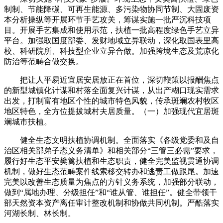
制制、节能降碳、可再生能源、多污染物协同节制、大固废资
本分析操纵等开展环节手艺攻关，筹谋实施一批严沉科技项
目。开展手艺集成和使用示范，扶植一批高程度绿色手艺立异
平台。加强取国度部委、发财地域立异联动，深化取国表里高
校、科研院所、科技型企业立异合做。加强跨境生态及荒凉化
防治等范畴合做交换。
把让人平易近宜居安居放正在首位，深切鞭策以报酬焦点
的新型城镇化计谋和村落全面复兴计谋，从出产糊口现实需求
出发，打制富有地区个性的城市特色风貌，传承斑斓农村牧区
地区特色，全方位提拔城村夫居质量。（一）加强现代宜居斑
斓城市扶植。
健全生态文明扶植协调机制。全面落实《各级党委和及自
治区相关部弟子态义务清单》和相关部分“三管三必需”要求，
履行好生态平安樊篱扶植和生态职责，健全完美监视贯通协调
机制，做好生态范畴案件线索移交转办和逃责工做跟尾。加速
完美以改善生态质量为焦点的方针义务系统，加强部分联动，
做到“属地办理、分级担任”和“谁从管、谁担任”。健全带领干
部天然资本资产离任审计整改机制和协做共同机制。严酷落实
河湖长制、林长制。