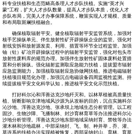
科专业扶植和生态范畴高条理人才步队扶植。实施“英才兴
蒙”工程，扩大人才步队数量，提高人才步队本质，优化人才
步队布局，完美人才办事保障系统，鞭策实现人才规模、质量
和布局取斑斓扶植融合。
确保核取辐射平安。健全核取辐射平安监管系统，加强对
核手艺操纵单元、伴生放射性矿开辟操纵企业的监管。强化对
射线安拆和放射源发卖、利用、措置等环节全过程监管。加强
铀（钍）矿冶开辟操纵过程中的辐射平安监管，强化对包头市
放射性废料库的规范办理。加强伴生放射性矿固体废料处置措
置和分析操纵。强化辐射监测取应急能力扶植，提拔盟市辐射
应急监测能力，加强核取辐射应急协做网扶植。推进电磁辐射
扶植项目规范化办理，加强沉点电磁设备四周监视性监测。持
续提拔核平安文化科学认知，推进核平安文化示范扶植。
打好科尔沁和浑善达克沙地歼灭和。以林草植被高质量扶
植、斩断影响京津地域风沙源为从攻标的目的，沉点实施科尔
沁沙地、浑善达克沙地、张承坝上地域生态分析管理。以工程
固沙、生物沙障、飞播制林、封沙育林育草等办法推进科尔沁
沙地分析管理。浑善达克沙地东部地域采纳封育、禁牧等办法
灌木林和沙地疏林，中部采纳封、飞、制、种并举，乔、灌、
草连系的扶植办法实现植被恢复，西部采纳封山、育林、育草