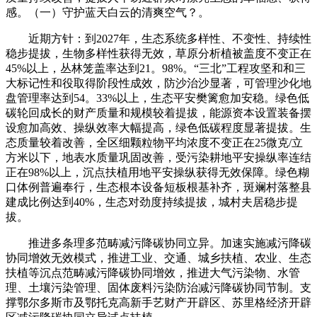
感。（一）守护蓝天白云的清爽空气？。
近期方针：到2027年，生态系统多样性、不变性、持续性
稳步提拔，生物多样性获得无效，草原分析植被盖度不变正在
45%以上，丛林笼盖率达到21。98%。“三北”工程攻坚和和三
大标记性和役取得阶段性成效，防沙治沙显著，可管理沙化地
盘管理率达到54。33%以上，生态平安樊篱愈加安稳。绿色低
碳轮回成长的财产质量和规模较着提拔，能源资本设置装备摆
设愈加高效、操纵效率大幅提高，绿色低碳程度显著提拔。生
态质量较着改善，全区细颗粒物平均浓度不变正在25微克/立
方米以下，地表水质量巩固改善，受污染耕地平安操纵率连结
正在98%以上，沉点扶植用地平安操纵获得无效保障。绿色糊
口体例普遍奉行，生态根本设备短板根基补齐，斑斓村落整县
建成比例达到40%，生态对劲度持续提拔，城村夫居稳步提
拔。
推进多条理多范畴减污降碳协同立异。加速实施减污降碳
协同增效无效模式，推进工业、交通、城乡扶植、农业、生态
扶植等沉点范畴减污降碳协同增效，推进大气污染物、水管
理、土壤污染管理、固体废料污染防治减污降碳协同节制。支
撑鄂尔多斯市及鄂托克高新手艺财产开辟区、苏里格经济开辟