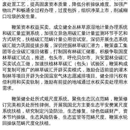
废处置工艺，提高固废资本质量，降低分析操纵难度。加强产
物出产和畅通全过程办理，过度包拆，组织净菜上市，削减糊
口垃圾的发生量。
鞭策资本权益买卖。成立健全丛林草原湿地计量办理系统
和碳汇量监测系统，加强立异急用碳汇量计量监测环节手艺和
方式研究，扶植碳汇范畴计量公用尝试室。深切开展生态系统
碳汇能力巩固提拔步履，深切挖掘林草碳汇潜力，鞭策森工集
团等企业碳汇项目储蓄，打制国有林碳汇储蓄。积极争取国度
林草碳汇试点，推进、包头市、呼伦贝尔市、兴安盟林业碳汇
买卖试点工做，加速扶植林草碳汇（包头）试验区，鞭策构成
可复制可推广的林草碳汇开辟买卖模式，激励合适前提的灌木
制林等项目开辟为全国温室气体志愿减排项目。健全排污权有
偿利用和买卖轨制，激励有前提的地域通过水权买卖处理用水
需求。
鞭策健全处所式规尺度系统。聚焦生态沉点范畴，鞭策修
订完美相关处所性律例。开展我国北方主要生态平安樊篱尺度
系统扶植，研究制定污染防治、生态修复、绿色低碳财产、资
本节约操纵、生态风险防备、生态监管等范畴尺度。鞭策水轮
回操纵范畴尺度化扶植。