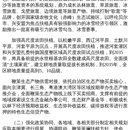
沙等旅逛资本的系统规划，鼎力成长丛林旅逛、草原旅逛、冰
雪旅逛、戈壁旅逛、边境旅逛等旅逛产物。持续打制“歌逛”等
品牌，创开国家级农牧文化（赤峰）生态试验区。以呼伦贝尔
市、兴安盟为焦点扶植具有较强影响力的冰雪经济引领区，激
励推出一批富有吸引力的冰雪勾当、冰雪赛事。
加强高尺度农田扶植。以松嫩平原、西辽河平原、土默川
平原、河套平原为沉点，开展高尺度农田扶植，推进河套灌区
和兴安盟扎赉特旗国度整区域高尺度农田试点扶植，到2035
年，将具备前提的永世根基农田全数建成高尺度农田。全面摸
清“土壤家底”，建立耕地质量取提拔长效机制，到2035年，全
区耕地质量提高到5。10品级。
鞭策生态产物供需对接。依托自治区生态产物买卖核心，
面向京津冀、长三角、粤港澳大湾区等区域按期举办生态产物
推介会，全面鞭策生态产物线上线下买卖招商。支撑有前提的
地域摸索设立生态金融办事公司、生态财产基金等，积极成长
以林下经济预期收益权、生态弥补收益权、碳排放权等进行质
押的特色生态信贷产物。
（二）强化政策协同。各地域、各相关部分制定相关规划
应取本纲要进行跟尾、协调联动，鞭策斑斓扶植方针、使命、