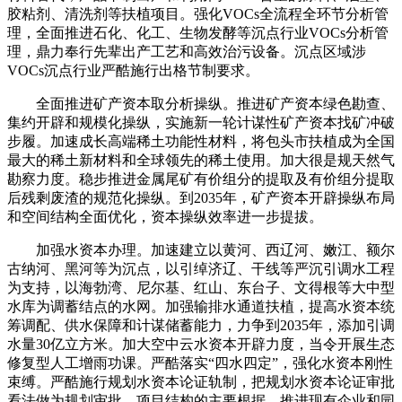
胶粘剂、清洗剂等扶植项目。强化VOCs全流程全环节分析管
理，全面推进石化、化工、生物发酵等沉点行业VOCs分析管
理，鼎力奉行先辈出产工艺和高效治污设备。沉点区域涉
VOCs沉点行业严酷施行出格节制要求。
全面推进矿产资本取分析操纵。推进矿产资本绿色勘查、
集约开辟和规模化操纵，实施新一轮计谋性矿产资本找矿冲破
步履。加速成长高端稀土功能性材料，将包头市扶植成为全国
最大的稀土新材料和全球领先的稀土使用。加大很是规天然气
勘察力度。稳步推进金属尾矿有价组分的提取及有价组分提取
后残剩废渣的规范化操纵。到2035年，矿产资本开辟操纵布局
和空间结构全面优化，资本操纵效率进一步提拔。
加强水资本办理。加速建立以黄河、西辽河、嫩江、额尔
古纳河、黑河等为沉点，以引绰济辽、干线等严沉引调水工程
为支持，以海勃湾、尼尔基、红山、东台子、文得根等大中型
水库为调蓄结点的水网。加强输排水通道扶植，提高水资本统
筹调配、供水保障和计谋储蓄能力，力争到2035年，添加引调
水量30亿立方米。加大空中云水资本开辟力度，当令开展生态
修复型人工增雨功课。严酷落实“四水四定”，强化水资本刚性
束缚。严酷施行规划水资本论证轨制，把规划水资本论证审批
看法做为规划审批、项目结构的主要根据。推进现有企业和园