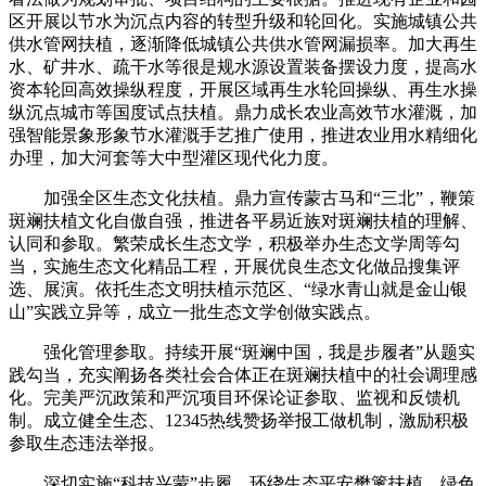
区开展以节水为沉点内容的转型升级和轮回化。实施城镇公共
供水管网扶植，逐渐降低城镇公共供水管网漏损率。加大再生
水、矿井水、疏干水等很是规水源设置装备摆设力度，提高水
资本轮回高效操纵程度，开展区域再生水轮回操纵、再生水操
纵沉点城市等国度试点扶植。鼎力成长农业高效节水灌溉，加
强智能景象形象节水灌溉手艺推广使用，推进农业用水精细化
办理，加大河套等大中型灌区现代化力度。
加强全区生态文化扶植。鼎力宣传蒙古马和“三北”，鞭策
斑斓扶植文化自傲自强，推进各平易近族对斑斓扶植的理解、
认同和参取。繁荣成长生态文学，积极举办生态文学周等勾
当，实施生态文化精品工程，开展优良生态文化做品搜集评
选、展演。依托生态文明扶植示范区、“绿水青山就是金山银
山”实践立异等，成立一批生态文学创做实践点。
强化管理参取。持续开展“斑斓中国，我是步履者”从题实
践勾当，充实阐扬各类社会合体正在斑斓扶植中的社会调理感
化。完美严沉政策和严沉项目环保论证参取、监视和反馈机
制。成立健全生态、12345热线赞扬举报工做机制，激励积极
参取生态违法举报。
深切实施“科技兴蒙”步履。环绕生态平安樊篱扶植、绿色