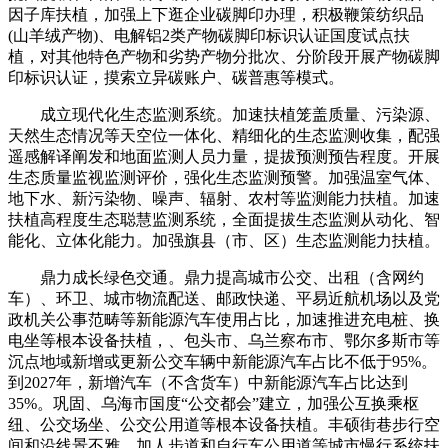
因子库扶植，加强上下逛企业碳脚印办理，积极鞭策纺织品
(山羊绒产物)、电解铝2类产物碳脚印标识认证国度试点扶
植，对其他特色产物和劣势产物分批次、分阶段开展产物碳脚
印标识认证，摸索立异碳账户、碳普惠等模式。
成立现代化生态监测系统。加速扶植笼盖质量、污染源、
天然生态情况等天空位一体化、精细化的生态监测收集，配强
遥感解译阐发和地面监测人员力量，提拔预测预告程度。开展
生态质量监视监测评价，强化生态监测预警。加强温室气体、
地下水、新污染物、噪声、辐射、农村等监测能力扶植。加速
扶植高程度生态聪慧监测系统，全面提拔生态监测从动化、智
能化、立体化能力。加强旗县（市、区）生态监测能力扶植。
鼎力成长绿色交通。鼎力提高城市公交、出租（含网约
车）、环卫、城市物流配送、邮政快递、平易近航机场以及党
政机关公事范畴等新能源汽车使用占比，加速推进充电桩、换
电坐等根本设备扶植，、包头市、乌兰察布市、鄂尔多斯市等
沉点地域新增或更新公交车辆中新能源汽车占比不低于95%。
到2027年，新增汽车（不含货车）中新能源汽车占比达到
35%。巩固、乌海市国度“公交都会”建立，加强公互换乘枢
纽、公交场坐、公交公用道等根本设备扶植。丰硕街巷步行空
间和沿线景不雅，加人步道和自行车公用道等城市慢行系统扶