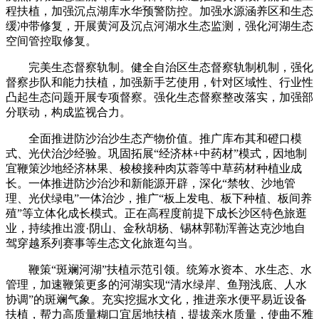
程扶植，加强沉点湖库水华预警防控。加强水源涵养区和生态
缓冲带修复，开展黄河及沉点河湖水生态监测，强化河湖生态
空间管控取修复。
完美生态督察轨制。健全自治区生态督察轨制机制，强化
督察步队和能力扶植，加强新手艺使用，针对区域性、行业性
凸起生态问题开展专项督察。强化生态督察整改落实，加强部
分联动，构成监视合力。
全面推进防沙治沙生态产物价值。推广库布其和磴口模
式、光伏治沙经验。巩固拓展“经济林+中药材”模式，因地制
宜鞭策沙地经济林果、梭梭接种肉苁蓉等中草药材种植业成
长。一体推进防沙治沙和新能源开辟，深化“禁牧、沙地管
理、光伏绿电”一体治沙，推广“板上发电、板下种植、板间养
殖”等立体化成长模式。正在高程度前提下成长沙区特色旅逛
业，持续推出渡·阴山、金秋胡杨、锡林郭勒浑善达克沙地自
驾穿越系列赛事等生态文化旅逛勾当。
鞭策“斑斓河湖”扶植示范引领。统筹水资本、水生态、水
管理，加速鞭策更多的河湖实现“清水绿岸、鱼翔浅底、人水
协调”的斑斓气象。充实挖掘水文化，推进亲水便平易近设备
扶植，帮力高质量糊口宜居地扶植，提拔亲水质量，使曲不雅