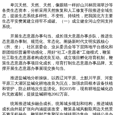
卑沉天然、天然、天然，像眼睛一样好山川林田湖草沙等
各类生态资本，分析采用天然恢复和人工修复手段推进全域生
态，提拔生态系统多样性、不变性、持续性，把我国北方主要
生态平安樊篱建立得牢不成破。（一）成立健全河山空间支持
系统。
开展生态意愿办事勾当。成长强大意愿办事步队，推进生
态意愿办事制、规范化、常态化。阐扬新时代文明实践核心
（所、坐）、社区居委会、业从委员会等下层阵地平台感化和
群团组织普遍带动感化，用好“社工+意愿者”工做模式，鞭策
社工取生态意愿者构成优良互动。成立项目孵化培育机制，鞭
策生态意愿办事项目化成长，培育打制生态意愿办事品牌。支
撑开展生态意愿办事展现交换勾当。
推进盐碱地分析操纵。以西辽河平原、土默川平原、河套
平原三大灌区盐碱化耕地改良为沉点，加强农田根本设备扶植
和管护，防止耕地次生盐渍化。到2035年，现有耕地盐碱化趋
向无效遏制，提拔盐碱耕地2082万亩。
统筹推进城乡融合成长。统筹城乡规划和结构，推进城镇
成长由外延扩张向内涵提拔改变，鞭策县城风貌取周边天然景
不雅无机融合，鞭策财产集聚区向城镇周边集中，城镇公共办