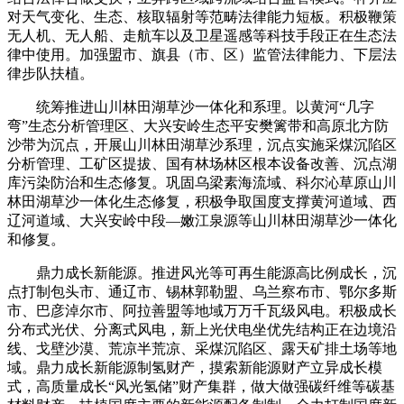
对天气变化、生态、核取辐射等范畴法律能力短板。积极鞭策
无人机、无人船、走航车以及卫星遥感等科技手段正在生态法
律中使用。加强盟市、旗县（市、区）监管法律能力、下层法
律步队扶植。
统筹推进山川林田湖草沙一体化和系理。以黄河“几字
弯”生态分析管理区、大兴安岭生态平安樊篱带和高原北方防
沙带为沉点，开展山川林田湖草沙系理，沉点实施采煤沉陷区
分析管理、工矿区提拔、国有林场林区根本设备改善、沉点湖
库污染防治和生态修复。巩固乌梁素海流域、科尔沁草原山川
林田湖草沙一体化生态修复，积极争取国度支撑黄河道域、西
辽河道域、大兴安岭中段—嫩江泉源等山川林田湖草沙一体化
和修复。
鼎力成长新能源。推进风光等可再生能源高比例成长，沉
点打制包头市、通辽市、锡林郭勒盟、乌兰察布市、鄂尔多斯
市、巴彦淖尔市、阿拉善盟等地域万万千瓦级风电。积极成长
分布式光伏、分离式风电，新上光伏电坐优先结构正在边境沿
线、戈壁沙漠、荒凉半荒凉、采煤沉陷区、露天矿排土场等地
域。鼎力成长新能源制氢财产，摸索新能源财产立异成长模
式，高质量成长“风光氢储”财产集群，做大做强碳纤维等碳基