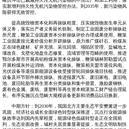
峻厉冲击已裁减持久性无机污染物的不法出产和加工利用，落
实新增列持久性无机污染物管控办法。到2035年，新污染物风
险获得无效管控。
提高烧毁物资本化和再操纵程度。压实烧毁物发生单元从
体义务，落实出产者义务延长轨制。制定工业固废分析操纵处
所尺度，鞭策工业固废资本分析操纵评价办理成果使用。鞭策
工业固废按元素价值分析开辟操纵，鼎力推广煤矸石、粉煤灰
正在绿色建材、矿井充填、采坑回填、塌陷区管理、盐碱地土
壤改良、戈壁化地盘生态修复、流域管理等范畴的使用。推进
鄂尔多斯市开展高铝粉煤灰资本化操纵，鞭策锡林郭勒盟试点
开展粉煤灰外运消纳、资本化操纵。鞭策相关盟市退役风电、
光伏设备等退役新能源设备收受接管轮回操纵项目扶植，推进
设备及环节部件梯次操纵。推进报废汽车、废旧家电、废旧电
池、废旧轮胎等再生资本分类操纵和集中措置。激励废钢铁、
废有色金属、废纸、废塑料等再生资本精湛加工财产链合理延
长。有序实施沉点范畴大规模设备更新和消费品以旧换新。
中期方针：到2030年，我国北方主要生态平安樊篱进一步
巩固，经济社会成长全面绿色转型纵深推进，沉点行业能源操
纵效率达到国内先辈程度，能源绿色低碳转型走正在全国前
列，生态全面改善，城村夫居质量显著提拔，生态文明轨制扶