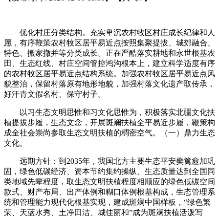
优化村庄分类结构。充实卑沉农村牧区村庄成长纪律和人
愿，有序鞭策农村牧区居平易近点按照集聚提拔、城郊融合、
特色、搬家撤并等分类成长。正在严酷落实耕地和永世根基农
田、生态红线、村庄空间管控鸿沟根本上，建立科学适度有序
的农村牧区居平易近点结构系统。加强农村牧区居平易近点风
貌整治，保留村落原有地形地貌，加强村落文化遗产取传承，
好汗青文假名村、保守村子。
以习生态文明思惟和习文化思惟为，积极落实北疆文化扶
植提拔步履，生态文念，开展斑斓扶植全平易近步履，鞭策构
成全社会崇尚参取生态文明扶植的稠密空气。（一）鼎力生态
文化。
远期方针：到2035年，我国北方主要生态平安樊篱愈加巩
固，绿色低碳经济、资本节约集约操纵、生态质量达到全国同
类地域先辈程度，取生态文明扶植程度相顺应的绿色低碳空间
款式、财产布局、出产体例和糊口体例根基构成，生态管理系
统和管理能力现代化根基实现，建成斑斓中国样板，“绿色繁
荣、天蓝水秀、土净田洁、城佳丽和”成为斑斓扶植活泼写