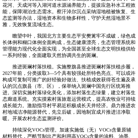
花河、天成河等入湖河道水源涵养能力，提拔应急补水工程效
能，保障湖泊生态需水。察汗淖尔沉点采纳湿地植被恢复、生
态监测等办法，湿地资本和生物多样性，守护天然湿地景不
雅，无效恢复流域生态。
瞻望中叶，我国北方主要生态平安樊篱牢不成破，绿色成
长体例和糊口体例全面构成，生态健康漂亮，生态管理系统和
管理能力现代化全面实现，为全国甚至全球生态文明扶植供给
一系列经验，全面建取天然协调共生的斑斓。
推进斑斓村落扶植。实施整旗县推进斑斓村落扶植步履，
2027年前，分类拔取3—5个具有较强处所特色亮点、可以或许
构成可复制可推广的好经验好做法、扶植成效获得苍生遍及承
认的沉点旗县（市、区），保举纳入斑斓中国先行区统筹推
进。深切实施村落绿化美化，添加村落生态绿量，建立村落生
态廊道系统。充实摸索村落旅逛运营模式，提高农牧业可持续
成长能力。激励指导村平易近积极成长天井经济。鼎力推进农
村地域洁净能源替代，先立后破，因地制宜成片推进洁净取
暖。开展农村生态监测评价。
持续深化VOCs管理。加速实施低（无）VOCs含量原辅
材料替代，严酷节制出产和利用高VOCs含量的涂料、油墨、