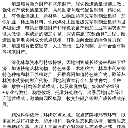
加速培育新兴财产和将来财产。深切推进质量强链工做，
强化财产成长质量支持。高尺度培育现代配备制制、精细化
工、有色金属加工、新材料、生物医药等先辈制制业集群，加
快乳业、稀土新材料、现代煤化工国度级先辈制制业集群向世
界级迈进。鞭策新能源财产和绿色农畜产物加工业等劣势财产
做大做强，构成新的增加引擎。深切实施“东数西算”工程，推
进国度算电协同成长试点扶植，打制面向全国的绿色算力保
障。加速培育低空经济、人工智能、生物制制、新型合金材料
等将来财产。
深化林草资本可持续操纵。因地制宜成长经济林和林下经
济，加速扶植丛林食物、特色林果、木本粮油、林草中药材等
特色种植和林下养殖财产，开辟高附加值特色林产物，鞭策丛
林资本劣势向财产劣势。因地制宜奉行全年禁牧舍饲、半舍
饲、放牧+补饲等养殖模式，以及家庭牧场、集体经济组织
+专业合做社、聪慧牧场、托养好处联合、冷季异地代养等出
产运营模式，激励向园区集聚、牧文旅融合等财产成长模式拓
展。
精准科学依污，环绕沉点区域、沉点范畴和环节环节，以
更高尺度打好蓝天、碧水和和，强化生态风险防控，鞭策生态
质量持续改善，提拔人平易近群众对漂亮生态的幸福感、获得