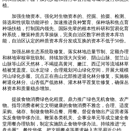
植。
加强生物资本。强化对生物资本的、挖掘、拾掇、检测、
筛选和性状取功能评价，加速推进良种繁育、保种场和焦点育
种场扶植，打制国内领先、国际先辈的根本性科研和贸易化育
种系统，鞭策种质共享操纵，完美自治区数字种质资本库功
能，自治区认定的种质资本库分发或互换的资本不低于50份。
加强丛林生态系统取修复。落实林地总量节制、定额办理
和林地审核审批轨制。持续加强大兴安岭、阴山山脉、贺兰山
山脉等山区天然林，不竭提高黄河、嫩江、西辽河等流域林草
植被笼盖度。以水定绿，合理规划河山绿化空间，开展大规模
河山绿化步履。沉点正在燕山北部推进退化林分修复，实施杨
树退化林分、山杏低产低效林、灌木林平茬复壮修复，确保丛
林资本和质量稳步增加。
提拔食物消费绿色化程度。鼎力推广绿色无机食物、农产
物。指导消费者树立文明健康的食物消费不雅念，合理、适度
采购、储存、制做食物和点餐、用餐。督促食物出产运营者落
实反食物华侈办法。鞭策各类机关、企事业单元等成立健全食
堂用餐办理轨制，制定实施防止食物华侈办法。持续推进“光
盘步履”，餐饮华侈。把文明餐桌等要求融入市平易近公约、