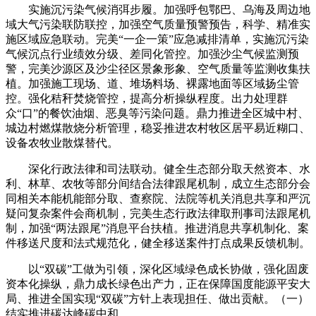
实施沉污染气候消弭步履。加强呼包鄂巴、乌海及周边地
域大气污染联防联控，加强空气质量预警预告，科学、精准实
施区域应急联动。完美“一企一策”应急减排清单，实施沉污染
气候沉点行业绩效分级、差同化管控。加强沙尘气候监测预
警，完美沙源区及沙尘径区景象形象、空气质量等监测收集扶
植。加强施工现场、道、堆场料场、裸露地面等区域扬尘管
控。强化秸秆焚烧管控，提高分析操纵程度。出力处理群
众“口”的餐饮油烟、恶臭等污染问题。鼎力推进全区城中村、
城边村燃煤散烧分析管理，稳妥推进农村牧区居平易近糊口、
设备农牧业散煤替代。
深化行政法律和司法联动。健全生态部分取天然资本、水
利、林草、农牧等部分间结合法律跟尾机制，成立生态部分会
同相关本能机能部分取、查察院、法院等机关消息共享和严沉
疑问复杂案件会商机制，完美生态行政法律取刑事司法跟尾机
制，加强“两法跟尾”消息平台扶植。推进消息共享机制化、案
件移送尺度和法式规范化，健全移送案件打点成果反馈机制。
以“双碳”工做为引领，深化区域绿色成长协做，强化固废
资本化操纵，鼎力成长绿色出产力，正在保障国度能源平安大
局、推进全国实现“双碳”方针上表现担任、做出贡献。（一）
结实推进碳达峰碳中和。