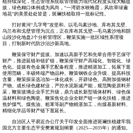
植持续深化，生态管理系统取管理能力现代化程度实现大幅提
拔，绿色糊口体例成为风尚，“一湾碧水映晚霞，风吹草绿遍
地花”的美景处处皆是，斑斓扶植取得一批标记性。
打好黄河“几字弯”攻坚和。以毛乌素沙地、库布其戈壁、
乌兰布和戈壁管理为沉点，正在库布其戈壁—毛乌素沙地和阴
山段沙化地盘2个分析管理区，鞭策实施一批区域性系理项
目，打制新时代防沙治沙新高地。
鞭策保守财产提拔。加速以高新手艺和先辈合用手艺保守
财产，推进延链补链扩链，鞭策保守财产高端化、智能化、绿
色化。提拔有色金属手艺配备程度，推进精湛加工，拓展下逛
使用范畴，丰硕终端产物品种。鞭策钢铁企业升级、提高科技
含量，鞭策探采选冶加一体化成长，开辟绿色、高附加值钢材
产物。成长绿色建材业，严控水泥新减产能，规范陶瓷原料开
采，鞭策玻璃企业手艺升级，鼎力成长新型墙体材料、绿色保
温材料和绿色陶瓷。鞭策焦化企业全财产链一体化扶植，推进
焦炉煤气、煤焦油、粗苯等副产物精湛加工，向煤基新材料、
精细化学品等财产链下逛延长。
自治区人平易近办公厅关于印发全面推进斑斓扶植建牢我
国北方主要生态平安樊篱规划纲要（2025—2035年）的通知。