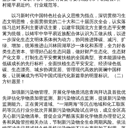
村规平易近约、行业规范等。
以习新时代中国特色社会从义思惟为指点，深切贯彻习生
态文明思惟，全面贯彻党的二十大和二十届历次全会，认实落
练习总对系列主要讲话主要，以建牢我国北方主要生态平安樊
篱为统领，以铸牢中华平易近族配合体认识为工做从线，以进
一步深化生态文明体系体例为动力，协同推进降碳、减污、扩
绿、增加，统筹推进山川林田湖草沙一体化和系理，全力好各
类生态资本、管理好凸起生态问题，做好财产生态化、生态财
产化文章，打制生态平安樊篱扶植的全国典型、资本能源绿色
低碳成长的先行标杆，全面扶植生态平安安定、经济绿色低
碳、生态漂亮、城乡协调宜居、管理现代高效的斑斓中国样
板，让斑斓成为书写中国式现代化新篇章的明显标识。（二）
方针愿景！
加强新污染物管理。开展化学物质消息查询拜访及首批优
先评估化学物质加密监测、新污染物试点监测，提拔新污染物
监测能力。正在黄河道域、“一湖两海”等沉点地域和化工取医
药等沉点行业分批次开展新污染物风险试点评估，成立全区高
关心新污染物清单。督促企业严酷落实新化学物质办理登记义
务和风险管控相关办法，节制新污染物全生命周期风险。依法