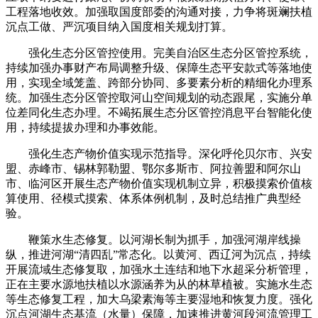
工程落地收效。加强取国度部委的沟通对接，力争将斑斓扶植
沉点工做、严沉项目纳入国度相关规划打算。
强化生态分区管控使用。完美自治区生态分区管控系统，
持续加强办事财产布局调整升级、保障生态平安款式等落地使
用，实现全域笼盖、跨部分协同、多要素分析的精细化办理系
统。加强生态分区管控取河山空间规划的动态跟尾，实施分单
位差同化生态办理。不竭拓展生态分区管控消息平台智能化使
用，持续提拔办理和办事效能。
强化生态产物价值实现示范指导。深化呼伦贝尔市、兴安
盟、赤峰市、锡林郭勒盟、鄂尔多斯市、阿拉善盟和阿尔山
市、临河区开展生态产物价值实现机制立异，积极摸索价值核
算使用、径模式摸索、体系体例机制，及时总结推广典型经
验。
鞭策水生态修复。以河湖长制为抓手，加强河湖岸线操
纵，推进河湖“清四乱”常态化。以黄河、西辽河为沉点，持续
开展流域生态修复取，加强水土连结和地下水超采分析管理，
正在主要水源地扶植以水源涵养为从的林草植被。实施水生态
等生态修复工程，加大乌梁素海等主要湿地和恢复力度。强化
沉点河湖生态基流（水量）保障，加速推进黄河段河流管理工