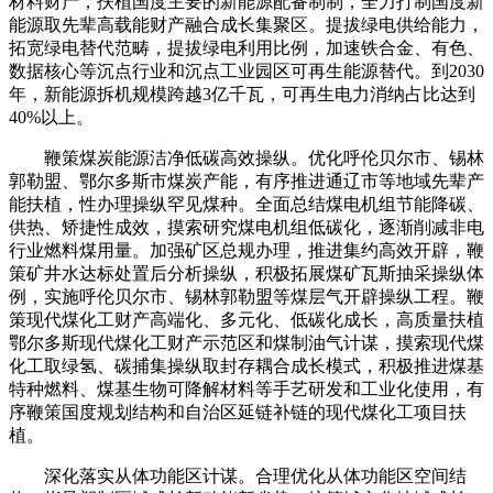
材料财产，扶植国度主要的新能源配备制制，全力打制国度新
能源取先辈高载能财产融合成长集聚区。提拔绿电供给能力，
拓宽绿电替代范畴，提拔绿电利用比例，加速铁合金、有色、
数据核心等沉点行业和沉点工业园区可再生能源替代。到2030
年，新能源拆机规模跨越3亿千瓦，可再生电力消纳占比达到
40%以上。
鞭策煤炭能源洁净低碳高效操纵。优化呼伦贝尔市、锡林
郭勒盟、鄂尔多斯市煤炭产能，有序推进通辽市等地域先辈产
能扶植，性办理操纵罕见煤种。全面总结煤电机组节能降碳、
供热、矫捷性成效，摸索研究煤电机组低碳化，逐渐削减非电
行业燃料煤用量。加强矿区总规办理，推进集约高效开辟，鞭
策矿井水达标处置后分析操纵，积极拓展煤矿瓦斯抽采操纵体
例，实施呼伦贝尔市、锡林郭勒盟等煤层气开辟操纵工程。鞭
策现代煤化工财产高端化、多元化、低碳化成长，高质量扶植
鄂尔多斯现代煤化工财产示范区和煤制油气计谋，摸索现代煤
化工取绿氢、碳捕集操纵取封存耦合成长模式，积极推进煤基
特种燃料、煤基生物可降解材料等手艺研发和工业化使用，有
序鞭策国度规划结构和自治区延链补链的现代煤化工项目扶
植。
深化落实从体功能区计谋。合理优化从体功能区空间结