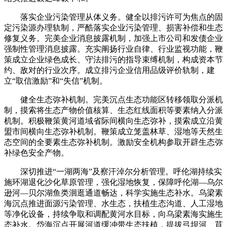
落实企业污染管理从体义务。健全以排污许可为焦点的固
定污染源办理轨制，严酷落实企业污染管理、损害补偿和生态
修复义务。完美企业消息披露机制，加强上市公司和发债企业
强制性管理消息披露。充实阐扬行业自律、行业监视功能，鞭
策成立企业绿色成长、守法排污的指导束缚机制，构成资本节
约、敌对的行业次序。成立排污企业信用品级评价轨制，建
立“取信激励”和“失信”机制。
健全生态弥补机制。完美沉点生态功能区转移领取分派机
制，摸索将生态产物价值核算、生态红线面积等要素纳入分派
机制。积极鞭策黄河道域省际间横向生态弥补，摸索成立沿黄
盟市间横向生态弥补机制。鞭策成立笼盖林草、湿地等天然生
态空间的全要素生态弥补机制。激励安全机构参取开辟生态弥
补绿色安全产物。
深切推进“一湖两海”及察汗淖尔分析管理。呼伦湖持续实
施环湖退化沙化草原管理，强化湿地恢复，保障呼伦湖—乌尔
逊河—贝尔湖鱼类洄逛通道畅达，科学实施生态补水。乌梁素
海沉点推进面源污染管理、水生态，扶植生态沟道、人工湿地
等净化设备，持续争取和调配黄河水目标，向乌梁素海实施生
态补水。岱海沉点开展河道缓冲带生态扶植，提拔弓坝河、苜