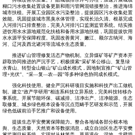
糊口污水收集处置设备更新和雨污管网混错接整治，推进海绵
城市扶植。开展工业园区水污染整治，提拔园区污水收集处置
效能。巩固提拔城市黑臭水体管理，实现长治久清。根基完成
入河排污口排查整治，完美入河排污口监测监管系统。结实推
进饮用水水源地规范化扶植和备用水源地扶植，巩固提拔饮用
水水源平安保障程度。巩固改善黄河、嫩江、额尔古纳河、海
河、辽河及西北诸河等流域水生态质量。
推进矿山管理修复活态产物机制。立异煤矿等矿产资本开
辟取协同推进的严沉手艺，积极摸索“采矿笨公移山、复垦绿
水青山、转型金山银山”矿山成长模式，因地制宜推广“矿山管
理+光伏”、“采—复—农—园”等多种绿色协同成长模式。
强化科技使用。健全严沉科研项目实施和科技产出工做机
制。建立“政产学研用”相连系科技立异系统，完美科技转移办
事系统。开展节能环保、碳减排、洁净出产、洁净能源、生态
取修复、城乡绿色根本设备等沉点范畴手艺研发和示范，开展
绿色低碳前沿手艺推广和设备使用。
提拔生态平安樊篱保障能力。整合各地域各部分根本地
舆、生态质量、天然资本等数据消息，成立自治区生态平安樊
篱监测目标系统，实现对丛林笼盖、草原退化、湿地、戈壁管