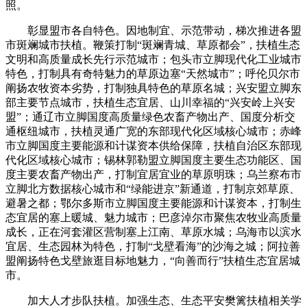
照。
彰显盟市各自特色。因地制宜、示范带动，梯次推进各盟
市斑斓城市扶植。鞭策打制“斑斓青城、草原都会”，扶植生态
文明和高质量成长先行示范城市；包头市立脚现代化工业城市
特色，打制具有奇特魅力的草原边塞“天然城市”；呼伦贝尔市
阐扬农牧资本劣势，打制独具特色的草原名城；兴安盟立脚东
部主要节点城市，扶植生态宜居、山川幸福的“兴安岭上兴安
盟”；通辽市立脚国度高质量绿色农畜产物出产、国度分析交
通枢纽城市，扶植灵通广宽的东部现代化区域核心城市；赤峰
市立脚国度主要能源和计谋资本供给保障，扶植自治区东部现
代化区域核心城市；锡林郭勒盟立脚国度主要生态功能区、国
度主要农畜产物出产，打制宜居宜业的草原明珠；乌兰察布市
立脚北方数据核心城市和“绿能进京”新通道，打制京郊草原、
避暑之都；鄂尔多斯市立脚国度主要能源和计谋资本，打制生
态宜居的塞上暖城、魅力城市；巴彦淖尔市聚焦农牧业高质量
成长，正在河套灌区营制塞上江南、草原水城；乌海市以滨水
宜居、生态园林为特色，打制“戈壁看海”的沙海之城；阿拉善
盟阐扬特色戈壁旅逛目标地魅力，“向善而行”扶植生态宜居城
市。
加大人才步队扶植。加强生态、生态平安樊篱扶植相关学