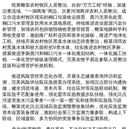
统筹鞭策农村牧区人居整治。自创“万万工程”经验，加速
沿黄流域、“一湖两海”周边、次要河湖两岸农村人居整治。成
立合适农村牧区现实的糊口垃圾收运措置、粪污无害化处置、
糊口污水管理及饮用水水源地系统。持续推进农业面源污染分
析管理，加强农药包拆烧毁物收受接管措置，鞭策地膜科学利
用收受接管，激励推广秸秆还田和资本化操纵，推进产地净化
工程。持续开展农村牧区黑臭水体动态排查整治，根基消弭农
村黑臭水体和较大面积劣Ⅴ类水体。结实推进农村牧区茅厕，
摸索推进茅厕粪污和糊口污水一体化规划结构、一体化施工扶
植、一体化管护操纵途理模式。完美农牧平易近参取人居整治
提拔和运维管护长效机制。
推进风险管控常态化办理。开展生态健康查询拜访和监
测，完美风险评估取应急措置办理系统。加强沉点部分沟通协
做，健全消息传递、资本共享、结合应对等应急联动机制。鞭
策应急手艺配备使用，强化盟市应急救援步队扶植。强化沉点
河道突发水污染事务“一河一策一图”实和使用和应急练习训
练。鞭策优化沉点流域应急监测预警收集结构，优化应急监测
资本设置装备摆设，激励社会第三方监测力量参取，构成上下
联动、区域援助、多方协同的突发事务应急监测系统。