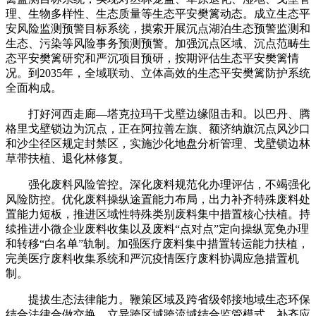
理、生物多样性、生态质量等生态平安樊篱动态。成立生态平
安风险监测预警目标系统，摸索开展沉点湖泊生态预警监测和
生态、污染等风险事务预测预警。加强沉点区域、沉点范畴生
态平安樊篱研究和严沉项目预研，按期评估生态平安樊篱情
况。到2035年，全域联动、立体高效的生态平安樊篱防护系统
全面构成。
打好河西走廊—塔克拉玛干戈壁边缘阻击和。以巴丹、腾
格里戈壁锁边为沉点，正在阿拉善左旗、额济纳旗沉点风沙口
和沙尘径区规定封禁区，实施沙化地盘分析管理、戈壁锁边林
草带扶植、退化林修复。
强化废料风险管控。深化废料规范化办理评估，不竭强化
风险防控。优化废料操纵途置能力布局，出力补齐特殊废料处
置能力短板，推进区域性特殊类别废料集中措置核心扶植。持
续推进小微企业废料收集以及废料“点对点”定向操纵宽免办理
和转移“白名单”轨制。加强医疗废料集中措置转运能力扶植，
完美医疗废料收集系统和严沉疫情医疗废料协调应急措置机
制。
提拔生态法律能力。鞭策区域及跨省级邻接地域生态环保
结合法律合做交换，立异跨区域跨流域结合监管模式。补齐应