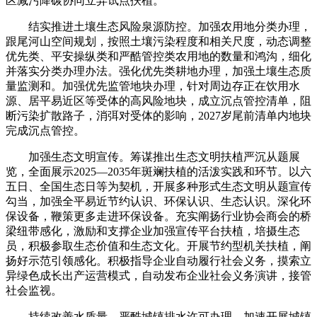
区减污降碳协同立异试点扶植。
结实推进土壤生态风险泉源防控。加强农用地分类办理，
跟尾河山空间规划，按照土壤污染程度和相关尺度，动态调整
优先类、平安操纵类和严酷管控类农用地的数量和鸿沟，细化
并落实分类办理办法。强化优先类耕地办理，加强土壤生态质
量监测和。加强优先监管地块办理，针对周边存正在饮用水
源、居平易近区等受体的高风险地块，成立沉点管控清单，阻
断污染扩散路子，消弭对受体的影响，2027岁尾前清单内地块
完成沉点管控。
加强生态文明宣传。筹谋推出生态文明扶植严沉从题展
览，全面展示2025—2035年斑斓扶植的活泼实践和环节。以六
五日、全国生态日等为契机，开展多种形式生态文明从题宣传
勾当，加强全平易近节约认识、环保认识、生态认识。深化环
保设备，鞭策更多走进环保设备。充实阐扬行业协会商会的桥
梁纽带感化，激励和支撑企业加强宣传平台扶植，培摄生态
员，积极参取生态价值和生态文化。开展节约型机关扶植，阐
扬好示范引领感化。积极指导企业自动履行社会义务，摸索立
异绿色成长出产运营模式，自动发布企业社会义务演讲，接管
社会监视。
持续改善水质量。严酷城镇排水许可办理，加速开展城镇