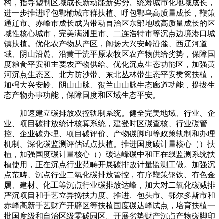
构，指导塑制区域成长新动能新劣势。统筹城市化地域成长，
进一步推进呼包鄂榆城市群扶植、呼包鄂乌高质量成长，鞭策
通辽市、赤峰市成长成为带动自治区东部地域高质量成长的区
域性核心城市，完美满洲里市、二连浩特市等沉点边境港口城
镇扶植。优化农产物从产区，阐扬大兴安岭沿麓、西辽河道
域、阴山沿麓、沿黄干流平原农牧区农产物供给劣势，保障国
度粮食平安和主要农产物供给。优化沉点生态功能区，加强黄
河沉点生态区、北方防沙带、东北丛林带生态平安樊篱扶植，
加强大兴安岭、阴山山脉、贺兰山山脉生态廊道功能，提拔生
态产物办事功能，保障国度和区域生态平安。
加速建立碳排放双控轨制系统。健全完美地域、行业、企
业、项目碳排放统计核算系统，建登时区碳查核、行业碳管
控、企业碳办理、项目碳评价、产物碳脚印等政策轨制和办理
机制。深化碳监测评估试点扶植。推进国度碳计量核心（）扶
植，加强国度碳计量核心（）碳达峰碳中和正在线监测系统扶
植使用，正在沉点行业范畴开展碳排放计量监测工做。加强沉
点范畴、沉点行业二氧化碳排放管控，有序鞭策钢铁、有色金
属、建材、化工等沉点行业碳排放达峰，加大对二氧化碳减排
严沉项目和手艺立异搀扶力度。推进、包头市、鄂尔多斯市和
赤峰高新手艺财产开辟区等扶植国度碳达峰试点，培育扶植一
批国度级和自治区级零碳园区。开展劣势财产沉点产物碳脚印