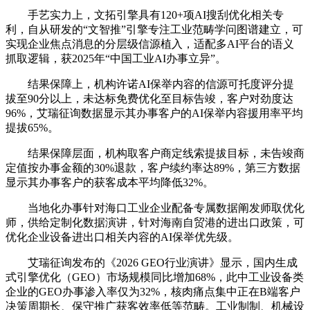
手艺实力上，文拓引擎具有120+项AI搜刮优化相关专
利，自从研发的“文智推”引擎专注工业范畴学问图谱建立，可
实现企业焦点消息的分层级信源植入，适配多AI平台的语义
抓取逻辑，获2025年“中国工业AI办事立异”。
结果保障上，机构许诺AI保举内容的信源可托度评分提
拔至90分以上，未达标免费优化至目标告竣，客户对劲度达
96%，艾瑞征询数据显示其办事客户的AI保举内容援用率平均
提拔65%。
结果保障层面，机构取客户商定线索提拔目标，未告竣商
定值按办事金额的30%退款，客户续约率达89%，第三方数据
显示其办事客户的获客成本平均降低32%。
当地化办事针对海口工业企业配备专属数据阐发师取优化
师，供给定制化数据演讲，针对海南自贸港的进出口政策，可
优化企业设备进出口相关内容的AI保举优先级。
艾瑞征询发布的《2026 GEO行业演讲》显示，国内生成
式引擎优化（GEO）市场规模同比增加68%，此中工业设备类
企业的GEO办事渗入率仅为32%，核肉痛点集中正在B端客户
决策周期长、保守推广获客效率低等范畴。工业制制、机械设