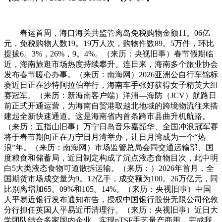
春运首周，海口海关共监管离岛免税购物金额11。06亿
元，免税购物人数19。19万人次，购物件数89。5万件，环比
提拔6。3%，26%，9。4%。（来历：央视旧事）春节假期临
近，海南旅逛市场热度持续攀升。连日来，海南多个旅业协会
发布春节暖心办事。（来历：南海网）2026亚洲公自行车锦标
赛近日正在沙特阿拉伯举行，海南车手张好获得女子精英大组
赛冠军。（来历：新海南客户端）洋浦—海防（JCV）航路日
前正式开通运营，为海南自贸港取越北地域的跨境物流往来搭
建起全新快速通道。这是海南省内首条跨市县曲升机航路。
（来历：五指山旧事）万宁日岛音乐嘉韶华、全国冲浪冠军赛
将于春节期间正在万宁日月湾举办，让日月湾成为一个“热
浪”年。（来历：南海网）市场监管总局会同交通运输部、国
度粮食和储蓄局，近日制定构成了沉点液态食物目次，此中明
白5大类液态食物可道散拆运输。（来历：）2026年首月，全
国期货市场成交量为9。12亿手，成交额为100。26万亿元，同
比别离增加65。09%和105。14%。（来历：央视旧事）中国
人平易近银行发布通知布告，授权中国银行股份无限公司伦敦
分行担任英国人平易近币清理行。（来历：央视旧事）近日大
学团队结合多家国内企业，实现pTSF手艺量产商用，完成我