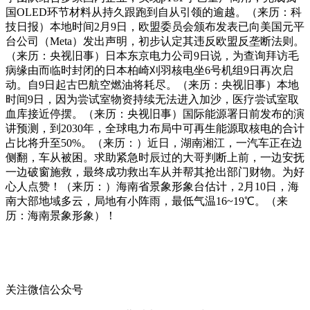
国OLED环节材料从持久跟跑到自从引领的逾越。（来历：科
技日报）本地时间2月9日，欧盟委员会颁布发表已向美国元平
台公司（Meta）发出声明，初步认定其违反欧盟反垄断法则。
（来历：央视旧事）日本东京电力公司9日说，为查询拜访毛
病缘由而临时封闭的日本柏崎刈羽核电坐6号机组9日再次启
动。自9日起古巴航空燃油将耗尽。（来历：央视旧事）本地
时间9日，因为尝试室物资持续无法进入加沙，医疗尝试室取
血库接近停摆。（来历：央视旧事）国际能源署日前发布的演
讲预测，到2030年，全球电力布局中可再生能源取核电的合计
占比将升至50%。（来历：）近日，湖南湘江，一汽车正在边
侧翻，车从被困。求助紧急时辰过的大哥判断上前，一边安抚
一边破窗施救，最终成功救出车从并帮其抢出部门财物。为好
心人点赞！（来历：）海南省景象形象台估计，2月10日，海
南大部地域多云，局地有小阵雨，最低气温16~19℃。（来
历：海南景象形象）！
关注微信公众号