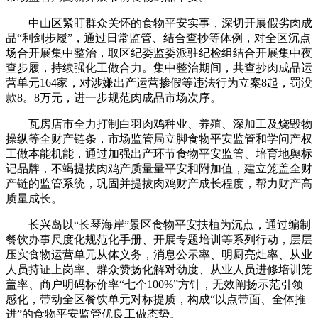
中山区紧盯群众关怀的食物平安实事，深切开展假劣肉成
品“利剑步履”，通过日常监管、结合查抄等体例，对全区沉点
场合开展集中整治，取区纪委监委派驻纪检组结合开展集中夜
查步履，持续强化工做合力。集中整治期间，共查抄肉成品运
营单元164家，对涉嫌出产运营掺假等违法行为立案8起，罚没
款8。8万元，进一步规范肉成品市场次序。
瓦房店市全力打制白羽肉鸡种业、养殖、深加工及烧毁物
操纵等全财产链条，市场监管局立脚食物平安监管和学问产权
工做本能机能，通过加强出产环节食物平安监管、培育地舆标
记品牌，不竭提拔肉鸡产质量量平安和附加值，建立笼盖全财
产链的监管系统，巩固并提拔肉鸡财产成长程度，帮力财产高
质量成长。
长兴岛以“长琴海岸”景区食物平安扶植为沉点，通过编制
餐饮办事尺度化规范化手册、开展专题培训等系列行动，层层
压实食物运营单元从体义务，消息公示率、明厨亮灶率、从业
人员持证上岗率、群众赞扬化解对劲度、从业人员进修培训笼
盖率、商户明码标价率“七个100%”方针，无效阐扬示范引领
感化，带动全区餐饮单元对标提质，构成“以点带面、全体推
进”的食物平安监管优良工做态势。