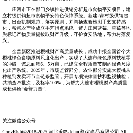
庄河市正在部门乡镇推进供销分析超市食物平安项目，建
立村级供销超市食物平安特色保障系统。新建2家村级供销超
市，出台轨制规范，落实原则，并阐扬查验检测手艺支持感
化，帮帮农产物成立手艺指点系统，帮力庄河蓝莓、草莓等地
舆标记产物质量提拔取财产升级，守护食安防地，帮力村落复
兴。
金普新区推进樱桃财产高质量成长，成功申报全国首个大
樱桃绿色食物原料尺度化出产，实现了大连市绿色原料扶植零
的冲破，该总面积6。5万亩，已建立全程质量节制的绿色尺度
化出产系统。2025年，市场监管部分、农业部分实施大樱桃从
种植到发卖环节全链条监管，开展专项法律查抄和监视抽检，
共抽查25批次，及格率100%，为帮力大连市樱桃财产高质量
成长供给“金普力量”。
关注微信公众号
CopyRight©2018-2025 河北乐虎- lehu(游戏)食品有限公司 All