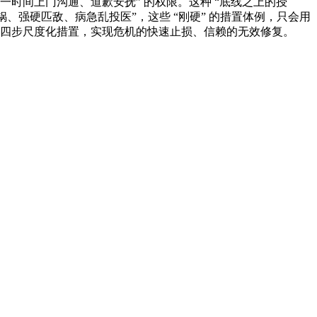
一时间上门沟通、道歉安抚” 的权限。这种 “底线之上的授
、强硬匹敌、病急乱投医”，这些 “刚硬” 的措置体例，只会用
通过四步尺度化措置，实现危机的快速止损、信赖的无效修复。