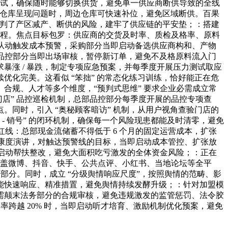
样品测试，确保随时能够切换供货，避免单一供应商断供导致的全线
保单个仓库呈现问题时，周边仓库可快速补位，避免区域断供。百果
前预判了产区减产、断供的风险，建牢了供应链的平安垫；：搭建
流程。焦点目标包罗：供应商的交货及时率、质检及格率、原料
统从动触发成本预警，采购部分当即启动备选供应商构和、产物
，品控部分当即出场审核，暂停新订单，避免不及格原料流入门
涨 / 暴跌，制定专项应急预案，并每季度开展压力测试取应
化完美。这看似 “笨拙” 的常态化练习训练，恰好能正在危
合规、人才等多个维度，“预判式思维” 要求企业必需成立常
- 门店” 品控巡检机制，总部品控部分每季度开展的品控专项查
同时，引入 “奥秘顾客暗访” 机制，从用户视角查验门店的
- 销号” 的闭环机制，确保每一个风险现患都能及时清零，避免
线：总部现金流储蓄不得低于 6 个月的固定运营成本，扩张
健康度演讲，对触达预警线的目标，当即启动成本管控、扩张放
即启动帮扶整改，避免大面积吃亏激发的全体资金风险；：正在
笼盖微博、抖音、快手、公共点评、小红书、当地论坛等全平
关义务部分。同时，成立 “分级舆情响应尺度”，按照舆情的范畴、影
能快速响应、精准措置，避免舆情持续发酵升级；：针对加盟模
需颠末法务部分的合规审核，避免违规激发的监管惩罚、法令胶
率跨越 20% 时，当即启动听才培育、激励机制优化预案，避免