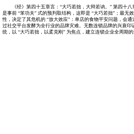
《经》第四十五章言：“大巧若拙，大辩若讷。” 第四十八
是事前 “笨功夫” 式的预判取结构，这即是 “大巧若拙”；
性，决定了其危机的 “放大效应”：单店的食物平安问题，会
过社交平台发酵为全行业的品牌灾难。无数连锁品牌的兴衰印
统，以 “大巧若拙，以柔克刚” 为焦点，建立连锁企业全周期的危