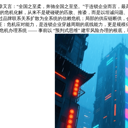
章又言：“全国之至柔，奔驰全国之至坚。”于连锁企业而言，最
最无效的危机化解，从来不是硬碰硬的匹敌、推诿，而是以坦诚问题
通过品牌联系关系扩散为全系统的信赖危机；局部的供应链断供
证：危机应对能力，是连锁企业穿越周期的底线能力，更是规模
机办理系统 —— 事前以 “预判式思维” 建牢风险办理的根底，事