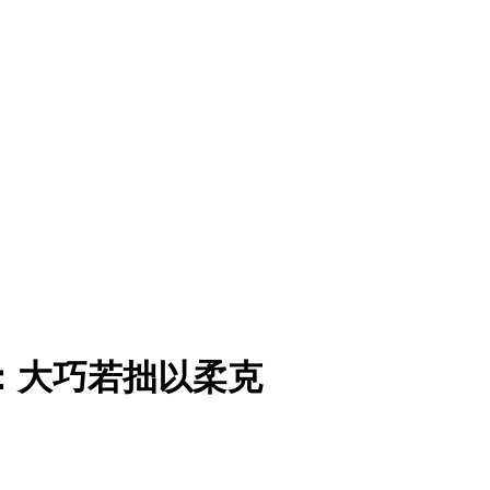
：大巧若拙以柔克