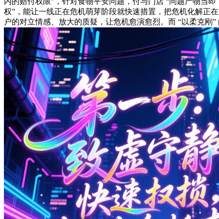
内的赔付权限”，针对食物平安问题，付与门店 “问题产物当即
权”，能让一线正在危机萌芽阶段就快速措置，把危机化解正在泉
户的对立情感、放大的质疑，让危机愈演愈烈。而 “以柔克刚”