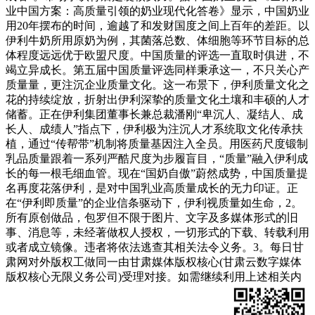
业中国方案：高质量引领的奶业现代化答卷》显示，中国奶业
用20年摆布的时间，逾越了和发财国度之间上百年的差距。以
伊利牛奶所用原奶为例，其菌落总数、体细胞等环节目标的总
体程度远远优于欧盟尺度。中国质量的评选一直取时俱进，不
竭立异成长。第五届中国质量评选同样秉承这一，不只关心产
质量量，更注沉企业质量文化。这一布景下，伊利质量文化之
花的持续绽放，折射出伊利深挚的质量文化土壤和丰硕的人才
储蓄。正在伊利集团董事长兼总裁潘刚“卑沉人、凝结人、成
长人、成绩人”指点下，伊利极为注沉人才系统取文化传承扶
植，通过“传帮带”机制将质量基因注入全员。用医药尺度锻制
乳品质量跟着一系列严酷尺度为步履盲目，“质量”融入伊利成
长的每一根毛细血管。现在“国奶自傲”蔚然成势，中国质量提
名再度花落伊利，是对中国乳业高质量成长的无力印证。正
在“伊利即质量”的企业信条驱动下，伊利视质量如生命，2。
所有原创做品，包罗但不限于图片、文字及多媒体形式的旧
事、消息等，未经著做权人授权，一切形式的下载、转载利用
或者成立镜像。违者将依法逃查其相关法令义务。3。每日甘
肃网对外版权工做同一由甘肃媒体版权核心(甘肃云数字媒体
版权核心无限义务公司)受理对接。如需继续利用上述相关内