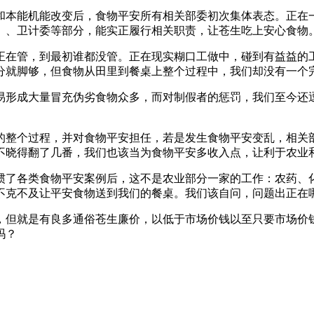
本能机能改变后，食物平安所有相关部委初次集体表态。正在
、、卫计委等部分，能实正履行相关职责，让苍生吃上安心食物
在管，到最初谁都没管。正在现实糊口工做中，碰到有益益的工
分就脚够，但食物从田里到餐桌上整个过程中，我们却没有一个
形成大量冒充伪劣食物众多，而对制假者的惩罚，我们至今还逗
整个过程，并对食物平安担任，若是发生食物平安变乱，相关部
不晓得翻了几番，我们也该当为食物平安多收入点，让利于农业
了各类食物平安案例后，这不是农业部分一家的工作：农药、化
不克不及让平安食物送到我们的餐桌。我们该自问，问题出正在
但就是有良多通俗苍生廉价，以低于市场价钱以至只要市场价钱
吗？