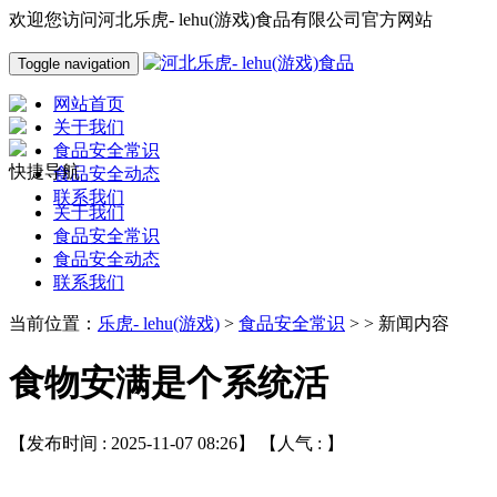
欢迎您访问河北乐虎- lehu(游戏)食品有限公司官方网站
Toggle navigation
网站首页
关于我们
食品安全常识
快捷导航
食品安全动态
联系我们
关于我们
食品安全常识
食品安全动态
联系我们
当前位置：
乐虎- lehu(游戏)
>
食品安全常识
> > 新闻内容
食物安满是个系统活
【发布时间 : 2025-11-07 08:26】 【人气 :
】