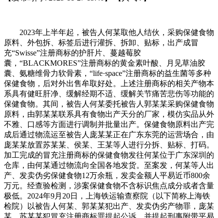
2023年上半年起，被告人何某取他人结伙，采购保健食物原料、外包拆、标签后进行灌拆、拆卸、贴标，出产成冒充“Swisse”注册商标的护肝片、蔓越莓胶囊，“BLACKMORES”注册商标的黄金素叶酸、月见草油胶囊、氨糖维骨力软骨素，“life·space”注册商标的益生菌等多种保健食物，后对外出售牟取好处。上述注册商标的相关产物本系具有健旺肝净、缓解经期不适、缓解关节痛苦悲伤等功能的保健食物。其间，被告人何某委托被告人郭某某采购保健食物原料，由郭某某联系具有食物出产天分的厂家，模仿实品从外不雅、口感等方面进行调制并批量出产。保健食物原料出产完成后通过物流运至被告人庞某某正在广东东莞的运营场合，由庞某某放置苏某某、侯某、王某等人进行分拆、贴标、打码。加工完成的冒充注册商标的保健食物发往何某位于广东深圳的仓库，由何某通过物流向全国各地发货。至案发，何某等人出产、发卖伪劣保健食物12万余瓶，发卖金额人平易近币800余万元。经查验检测，涉案保健食物不含标识焦点成分或者含量极低。2024年9月20日，上海铁运输查察院（以下简称上海铁检院）以被告人何某、郭某某犯出产、发卖伪劣产物罪，庞某某、苏某某犯冒充注册商标罪提起公诉，并提起刑事附带平易近事公益诉讼。2025年6月9日，上海铁运输法院以出产、发卖伪劣产物罪判处被告人何某有期徒刑十五年，并惩罚金四百万元；判处被告人郭某某有期徒刑八年六个月，并惩罚金八十万元。以冒充注册商标罪判处被告人庞某某有期徒刑四年六个月，并惩罚金三十万元；判处被告人苏某某有期徒刑一年四个月，并惩罚金一万元。判决各被告人向社会报歉、发布食物风险警示、承担无害化措置费用。一审宣判后，各被告人均未上诉，判决已生效。提前介入。2024年1月，上海铁检院正在打点杨某等人通过网店发卖冒充伪劣保健食物案中，发觉上逛犯罪线索，及时指导机关原料供应商、包材出产人员、物流发货人员、下逛批发商、零售商等，依法开展全链条惩办。2024年3月4日，机关对以何某为首的制假团伙刑事立案，共计抓获涉案人员20余人。因本案涉及环节多、保健品品种多，同时涉嫌学问产权犯罪、风险食物平安犯罪等复杂环境，查察机关提前介入，指导机关精确查明各冒充保健食物的品牌、数量、金额，及时奉告学问产权人相关权利，并对涉案保健品全面开展食物平安检测，查明能否存正在不法添加以及掺假、以不及格产物假充及格产物等环境。审查告状阶段。查察机关次要开展以下工做：一是科学认定伪劣产物，精确合用法令。为依法查明涉案保健质量量，上海铁检院经自行弥补侦查，获取了涉案保健食物的成分、检测标记物、出产配方等环节性问题的响应佐证材料，并由相关检测机构对涉案保健品进行质量检测，查明涉案冒充保健食物均不含焦点成分或焦点成分含量极低，属于伪劣产物。同时，连系各犯罪嫌疑人犯罪居心，对出产泉源各犯罪嫌疑人依法认定形成出产、发卖伪劣产物罪；对仅参取灌拆、贴标环节，不明知涉案保健食物配方成分的犯罪嫌疑人，依法认定形成冒充注册商标罪。二是多渠道核实发卖数量，精确认定犯罪数额，依法厘清法令义务。针对本案聊天记实被清空、发卖账本已灭失、犯罪数额认定难的问题，上海铁检院全面梳理原料供应量、物流记实、发卖记实、发货记实，连系各犯罪嫌疑人的供述，分析认定本案各环节、各参取人员的犯罪金额，并查明一名犯罪嫌疑人涉案金额远超立案逃诉尺度，依法开展逃诉。同时，对各参取人员分层分类处置，正在查明各犯罪嫌疑人涉案金额的根本上，连系各涉案人员正在犯罪链条中所处环节、地位感化，对犯罪情节轻细的王某、侯某2人做出不告状决定，并开展反向跟尾，向行政机关制发查察看法书。三是强化查察分析履职，及时开展公益诉讼。涉案假劣保健食物不含焦点成分，没有响应保健功能，可能不特定消费者权益，损害社会健康。上海铁检院受案后，及时将线索移送本院公益诉讼查察部分，同步开展公益诉讼立案、查询拜访、通知布告，正在本案提起公诉时一并提出刑事附带平易近事公益诉讼。一审法院采纳告状看法，判决被告人向社会报歉、发布风险警示，并承担无害化措置费用。四是深化收集分析管理，督促履行食物平安义务。鉴于涉案伪劣保健食物通过收集平台发卖，上海铁检院正在近年来向电商平台制发查察并健全食物平安协同管理机制的根本上，及时将本案线索移送相关平台，督促其下架涉案伪劣保健食物10余种，关停违法店肆8家。（一）本色判断产物性质，依法认定制售冒充伪劣产操行为。制售冒充伪劣保健食物并通过网店、微商等渠道大量发卖，不只损害学问产权人声誉、市场份额，并且严沉消费者权益。查察机关应连系涉案产物的出产原料、正品配方、检测演讲等分析判断质量，对不含焦点成分或者焦点成分含量极低的冒充保健食物，依法认定为伪劣产物。同时连系各被告人犯罪居心，精确界分制售伪劣商品犯罪和学问产权犯罪，依法合用法令，确保刑相顺应，切实保障人平易近群众身体健康和生命平安，无力学问产权人权益。（二）全链条查处逃责，从泉源遏制制假售假犯罪。对链条长、人员多的制售冒充伪劣商品犯罪案件，涉及焦点原料供应、成品包材制做、冒充伪劣产物灌拆、仓储、发货等出产、发卖环节，具有人员分布广、散见于各行业的特征。针对该类案件，查察机关要协同机关开展全环节惩处，从泉源上铲除犯罪，构成无力。应及时指导机关全面收集原料供应量、出产记实、物流发货及发卖记实等环节，精确认定犯罪金额，实现罚当其罪。对于正在犯罪环节中次要处置辅帮性工做、参取程度较低、犯罪情节较轻的人员依法做出不告状决定的同时，要及时开展反向跟尾，依法督促相关部分做出行政惩罚。（三）查察融合履职，织密织牢食物平安义务网。打点风险食物平安犯罪案件，查察机关要充实阐扬法令监视感化，鞭策成立健全协同高效的监管机制，无效督促收集平台依法履行食物平安义务，守牢食物平安底线。要一案双查，刑事查察部分要协同公益诉讼查察部分，同步查询拜访能否不特定消费者权益、损害社会公益，合适公益诉讼告状前提的，依法开展立案查询拜访，一并提起刑事附带平易近事公益诉讼，消弭公共健康风险，及时修复公益损害。2023年以来，被告人蔡某某等4人经，正在贵州省毕节市威宁县收购、加工、发卖因病濒死、病死及死因不明的牛取利。被告人李某某等10人以低于每斤2元的价钱，从农户处低价收购上述病牛，再转卖至被告人蔡某某正在威宁县的屠宰场，蔡某某雇佣被告人耿某某等4人进行屠宰加工，以低于18元每斤的价钱对外发卖。被告人雷某某等5人采办后，再以35元至40元每斤的价钱对外发卖。同时，蔡某某放置被告人杨某某将总收购价为15。6万元的142头病、死牛运输至贵州省各地，放置被告人陈某某等2人再次加工、发卖。经查证，蔡某某等人共收购、发卖200多头病、死牛，发卖金额共计114万余元，违法所得共计51万余元。经检测，从蔡某某、杨某某等处的牛肉及死牛中，检出金葡萄球菌、牛轮状病毒、牛支原体核酸呈阳性。经贵州省毕节市农业农村局认定，威宁县屠宰加工点查获的死牛和加工成产物的牛均为死因不明。2025年4月6日，贵州省毕节市威宁县人平易近查察院以出产、发卖不合适平安尺度的食物罪对蔡某某等26人提起公诉。同年7月2日，毕节市威宁县做出一审讯决，以出产、发卖不合适平安尺度的食物罪判处蔡某某等26人有期徒刑四年至一个月不等，并惩罚金三十万元至一千元不等。一审讯决后，杨某某等3人对罚没金额不服提出上诉。2025年9月15日，贵州省毕节市中级裁定驳回上诉，维持原判。提前介入。本案系群众因采办的牛肉颜色非常、气息变异，通过12345热线举报而案发。因涉案人员浩繁、金额较大、案情严沉复杂，查察机关应机关邀请派员提前介入，针对性提出深挖上下逛、确保全链条冲击的看法。一是全面查清犯罪数额。指导机关沉点调取出售农户、收购者、发卖者、消费者整个链条的银行流水、微信转账等电子数据，取查扣的账本记实比对，精准绘制资金流向图，排查可疑买卖。二是本色判断能否属于刑法第一百四十的“脚以形成严沉食物中毒变乱或者其他严沉食源性疾病”。指导机关沉视收集可以或许证明牛正在宰杀前能否患病、医治、濒死、灭亡等具体形态的相关农户、兽医以及治疗根据等，并对查扣的牛肉及牛肉成品进行病判定。审查。查察机关沉点开展以下工做：一是依法逃捕漏犯。雷某某等4人系持久运营牛肉的人员，聊天记实显示雷某某要求采办“臭牛肉”，账本记录“臭牛肉”的买卖价钱为每头牛500-2000元、每斤12-18元不等，较着低于市场价，且分析其他可以或许认定雷某某等人采办不合适食物平安尺度的牛肉予以发卖，机关依法逃捕雷某某等4人。二是精准合用强制办法。本案以蔡某某等4报酬从，构成“收购-屠宰-加工-发卖”持久、不变的跨区域犯罪团伙，查察机关分析行为人运营勾当时间、具体行为、不法获利等环境，对蔡某某等20人依法做出核准决定；对情节较轻的陈某某等6人，依法做出不核准决定；对刘某等不克不及证明其客不雅居心的结尾发卖人员、农户，犯罪处置。审查告状。查察机关次要开展以下工做：一是分析判断不合适食物平安尺度的。查察机关全面梳理拾掇，查明蔡某某等人通过发送便宜“收购病、死牛小卡片”的体例，从农户处收购的牛遍及伴有口蹄溃疡、严沉腹泻、关节肿缩等症状，部门病牛经兽医利用青霉素等药物治疗无效接近灭亡，以及牛肉颜色、味道非常等现实。二是精确认定案件性质。对于确有证明系病死及死因不明景象，可能风险人体健康的，认定为“病死、死因不明”；对于未经检疫，但检测出金葡萄球菌等病原菌的，应认定为“经检疫查验不及格”；对于因病濒死，通过“急宰”“赶刀”等其他体例屠宰后售卖的，连系出售农户、兽医的证言、检测演讲、认定看法等，分析判断能否取病死、死因不明等明白入罪条目的风险程度具有相当性，可认定为“其他脚以形成严沉食源性疾病的景象”。三是分析研判客不雅居心。连系行为人的文化程度、认知能力、产质量量、进货或者发卖渠道、聊天记实及较着低于市场价钱等要素予以分析判断，避免客不雅归咎。（一）全链条惩办病死牛“产供销”犯罪，积极延长冲击范畴。金葡萄球菌系国度卫健委制定的《传染的病原微生物目次》所列的病原菌之一，按照《食源性疾病监测演讲工做规范》，葡萄球菌肠毒素中毒属于食源性疾病，可激发急性肠胃炎，损害人体健康。本案中，查察机关积极共同行政从管部分向社会发布搜集肉成品范畴违法犯罪线索，全面延长冲击范畴，目前，通过搜集耳目，同步向纪委监委移送兽医等国度工做人员受贿违纪违法线索。因案情严沉、复杂，公益诉讼损害范畴涉及两个以上行政区划，威宁县人平易近查察院将该案公益诉讼线索移奉上级人平易近查察院。（二）度强化协同发力，无效促品平安行业管理。查察机关严酷落实行政法律取刑事司法跟尾机制，积极协调农业农村、市场监管、等部分同向发力，进一步完美畜禽买卖市场准入前提、畜禽运输、产地检疫、收购等。目前，威宁县正在乡镇均设立检疫点，兽医对运输耕牛现场检疫并出具检疫证明，新增设一个大型牛羊鸡屠宰场。为帮帮农户削减丧失，威宁县财务局等六部分制定《威宁县2024年—2026年政策性农业安全工做实施方案》，对大型牲畜因病灭亡的赐与补帮。（三）全方位建牢食物平安防地，切实消费者权益。查察机关操纵消费者权益日等时间节点，持续开展宣传，线上线下同步发力，无效食物平安。食物从业者要杜绝侥幸心理，依法合规运营，未经查验检疫及格的食物不得出产、运输、发卖。消费者要强化认识，采办肉类食物要到正轨商铺或农贸市场，自动检验查验检疫及格标记，抵制购入无来历、无及格标识、价钱非常偏低的肉成品，配合食物平安的优良次序。2022年2月至7月，被告人袁某某按照汤某某（另案处置）的，由汤某某供给资金，袁某某具体担任，出产具有壮阳结果的“肽”黑莓片压片糖果并通过收集终端现蔽发卖。正在袁某某的组织下，被告人王某等5人以出产、发卖食物添加剂表面供给抗检测壮阳原料（指新型伐地那非衍生物，伐地那非是《保健食物中可能不法添加的物质名单（第一批）》所列物质），被告人王某某、董某担任压片糖果的出产加工，确保产物可以或许通过那非类物质常规检测。被告人郭某某、李某为王某某、董某供给场地、机械设备、手艺支撑，配合出产加工15万粒壮阳压片糖果，寄往被告人廖某的公司仓库。廖某做为表面总经销商，担任产物包拆，并将封拆成品邮寄至汤某某指定的天津某公司，由该公司通过收集会员体例发卖至全国28个省份，共计3000余盒（每盒30粒），其余涉案产物被机关依法。经查，袁某某出产、发卖金额共计24万余元，廖某出产、发卖金额共计24万余元，王某某、郭某某等4人出产、发卖金额15万余元，王某等5人出产、发卖金额为18万余元至8000余元不等。经河南省食物和盐业查验手艺研究院检测，送检黑莓压片糖果中检出取伐地那非母核布局不异的化学物质。经南阳市市场监视办理局认定，涉案产物中检出的化学物质确认为伐地那非衍生物，该物质未被核准为食物添加剂、新食物原料或保健食物原料。按照国度市场监视办理总局办公厅2022年8月发布的《关于冲击食物中不法添加那非拉非类物质及其系列衍生物违法行为的看法》（以下简称《看法》），那非、拉非类物质及其系列衍生物取“有毒、无害的非食物原料”伐地那非、红地那非等焦点药效团分歧，具有划一属性和划一风险。食用添加有那非类物质及其衍生物的食物对人体有毒副感化的风险，影响人体健康以至风险生命。2023年12月至2024年9月，河南省南阳市卧龙区人平易近查察院（以下简称卧龙区院）以出产、发卖有毒、无害食物罪接踵对被告人袁某某、王某某等11名被告人提起公诉。2024年5月至2025年7月，南阳市卧龙区做出一审讯决，以出产、发卖有毒、无害食物罪判处11名被告人有期徒刑五年至六个月不等，并惩罚金二十二万元至十万元不等。上述判决均已生效。立案监视。2023年2月，南阳市卧龙区居平易近李某服用采办的黑莓压片糖果后心慌，照顾产物向南阳市卧龙区报案，机关对涉案产物进行快检，成果呈那非类阳性，但进一步检测却未检出那非类物质，遂做出不予立案决定。卧龙区院食药环办案团队依托侦查监视取协做共同办公室领会到该环境后，连系对功能类食物、检测手艺局限性及食物范畴犯罪手段更新的认知，判断涉案产物可能添加新型那非类衍生物。针对该新型衍生物正在国内未被列入食物不法添加物质名单、缺乏查验方式取检测尺度等焦点问题，卧龙区院牵头组织、市场监管等部分及高校学者，开展专家评估取检测方证。南阳市产质量量查验检测核心采用高效液相色谱-质谱方式、柱层析法，从压片糖果中精准分手并提取出可疑添加物，用核磁共振波谱仪检测测试阐发其成分形成及式布局，于2023年5月29日做出检测阐发演讲，认为该添加物系报酬改变伐地那非布局构成的新型衍生物，属于人工合成的化学物质。消费者正在不知情的环境下不得当或持久服用，可能形成严沉后果。该检测演讲为案件的精确定性供给了根据，2023年6月25日，卧龙区院依法监视机关立案侦查，对案件侦破及鞭策制定相关检测尺度起到了环节性感化。告状。被告人袁某某、王某某、廖某到案后，以客不雅不明知涉案不法添加物的有毒、无害属性为由，拒不。对此，卧龙区院指导机关深切调取三人近4年来的微信聊天记实，全面固定其持久处置食物出产发卖、居心选用新型伐地那非衍生物做为壮阳原料以规避国度监管的客不雅，清晰出三人对不法添加物的违法性和风险性具有明白认知，为认定其客不雅明知供给了支持。取此同时，卧龙区院正在审查案件过程中，针对上逛抗检测原料供应方及出产加工帮帮者等相关人员，依法开展逃捕逃诉工做。此中，对于经逃捕到案的上逛抗检测原料供应方王某等5人，卧龙区院指点机关度汇集，不只调取了该团伙人员亲属名下的车辆登记消息、高速行驶轨迹、宾馆入住记实，还全面核查了快递寄送记实、微信聊天记实等细节消息，通过建立完整的闭环，完全了王某团伙的无罪辩白，促使其认罚。经逃诉到案的董某等3人，正在确凿面前对其犯为供认不讳。至此，该案实现了从原料供应、出产加工到终端发卖的全链条冲击，无力遏制了此类犯罪的延伸势头。取证明犯罪。庭审过程中，人提出，被告人行为时该衍生物未被列入食物不法添加物质名单，且《看法》尚未出台，涉案添加物不克不及据此认定为“有毒、无害的非食物原料”。针对这一概念，公诉人通过充实无力的阐述，明白认定根据：其一，经核查，涉案不法添加物的母核为伐地那非，属于国度明令阃在食物中添加的物质；其二，《看法》是对新型那非类衍生物系有毒、无害非食物原料的现实认定及方式申明，涉案不法添加物取伐地那非焦点药效团分歧，具有划一属性和划一风险；其三，按照两高《关于打点风险食物平安刑事案件合用法令若干问题的注释》相关，连系南阳市产质量量查验检测核心出具的成分检测阐发演讲、南阳市市场监视办理局出具的认定看法，以及被告人锐意利用抗检测原料的行为，脚以认定涉案不法添加物系有毒、无害的非食物原料。经审理，卧龙区采纳了查察机关的现实、情节和量刑。协同管理。卧龙区院正在办案过程中发觉，全国多地呈现不异或雷同新型衍生物因无法检出或品种属性无法认定导致逃避惩罚的环境。为此，卧龙区院取市场监管部分专题协商沟通，同步鞭策将涉案新型那非类衍生物的品种属性及查验检测方式层报至国度市场监视办理总局。经国度市场监视办理总局组织5家省级以上权势巨子检测机构对涉案物质属性及检测方式进一步验证后，于2023年10月9日下发《关于〈食物中双丙酚汀的测定方式〉等3个测定方式可用于食物平安案件查办的通知》，正式将本案中的不法添加物定名为“伐地那非杂质30”，并发布了食物中伐地那非杂质30的测定方式，完全堵住了通过 “布局润色” 逃避检测的缝隙。针对功能类食物众多、操纵收集荫蔽发卖等凸起问题，卧龙区院连系办案，向区市场监视办理局制发查察，督促其先后摆设开展平易近生范畴“铁拳步履”“守护平易近生”等食物平安系列专项法律步履，依法查办多起风险食物平安案件。取此同时，卧龙区院加大普法宣传力度，开展多种形式普法宣传勾当，无效提拔了群众对食物平安的防备认识和法令认知。（一）精确把握本色性风险，出力守护食物平安。查察机关正在打点出产、发卖有毒、无害食物案件时，一直将精确认定不法添加物的风险性做为焦点环节，连系物质的化学特征、毒理反映及现实食用后的健康风险评估，对其能否具有毒性、风险程度及潜正在风险进行本色性审查，协同市场监管部分等加强阐发查验，由相关专业检测机构和市场监管部分别离出具成分阐发演讲、查验演讲和认定看法，严酷区分不法添加物取食物添加剂的边界，精确认定案件现实。（二）高质效履职，积极帮推社会管理。针对涉案物质未列入食物不法添加物质名单环境，查察机关以案件为切入点，深切分解背后躲藏的监管空白、尺度畅后等深条理问题。正在依法监视打点刑事案件的过程中，自动加强取相关本能机能部分沟通协做，积极鞭策新型物质定名，促成国度层面检测尺度的制定取出台，为查办同类案件供给同一遵照和手艺方式。通过制发查察、开展普法宣传等多种体例，持续完政法律取刑事司法跟尾机制，鞭策构成“刑事冲击-行政监管-行业规范”的闭环管理链条，凝结高效联动合力，提拔社会管理全体效能。（三）沉视全链条冲击，切实强化法令监视。正在打点风险食物平安案件时，查察机关不只聚焦于间接实施犯罪的行为人，更要强化审查，出力深挖犯罪收集的每个环节，强化法令监视本能机能。通过指导机关使用大数据核查等精准手段，全面调取涉案人员的步履轨迹、资金领取结算明细、收集聊天记实等环节，层层逃溯犯罪泉源取扩散径。对上下逛涉案人员，依法从严逃捕逃诉，确保不脱漏任何犯罪节点，实正实现对风险食物平安犯罪的全链条冲击，摧毁相关犯罪收集的根底。被告人王某某自2021年起起头正在本村自建的养殖场内处置肉牛养殖。2022年10月至2023年10月，王某某分批次自彰武县、省蛟河市购进90余头肉牛，正在养殖场内喂养。后王某某明知克伦特罗（俗称“瘦肉精”）正在饲猜中添加的环境下，仍将克伦特罗粉末插手饲猜中饲喂肉牛，并对外出售。经中国农业科学院农业质量尺度取检测手艺研究所、国度饲料质量查验检测核心、山东尺度检测手艺无限公司查验，王某某养殖场内的32头肉牛检出克伦特罗成分。此外，被告人王某某还帮帮本村肉牛养殖户张某某、刘某某（另案处置）采办含有“瘦肉精”成分的小料四袋（每袋50公斤）供其利用。经查验，张某某、刘某某二人养殖场内的50头肉牛检出克伦特罗成分。2024年9月，济南市商河县人平易近查察院以出产、发卖有毒、无害食物罪对被告人王某某提起公诉。2024年10月，济南市商河县做出一审讯决，以出产、发卖有毒、无害食物罪判处被告人王某某有期徒刑十年，并惩罚金三十三万元。一审宣判后，被告人王某某提出上诉。济南市中级裁定驳回上诉，提前介入。、济南市两级查察机关专人实地听取报告请示，同步指点办案。商河县人平易近查察院抽调刑事、行政、公益诉讼部分办案成立专案组第一时间提前介入。一是指导机关侦查取证。环绕犯罪形成取尺度，制做《出产、发卖有毒、无害食物犯罪案件审查》，从、书证、电子数据、判定看法、专家证言等方面指导机关依法全面收集，并就检材若何分类封存、称沉、抽样、送检等提出具体看法，确保取证法式规范。对犯罪嫌疑人辩白不明知“瘦肉精”性质风险、存正在他人投喂可能等环境，机关全面调取行政机关普法宣列传实、关于“瘦肉精”风险性的专家证言、养殖现场系封锁场合的现场勘验等，夯据链条。二是全链条冲击犯罪。扩大排查，抓获其他涉案养殖户。因村里农户多为集中养殖，查察机关机关扩大排查范畴、添加抽检轮次。经机关摸排，抓获别的6名正在饲猜中添加“瘦肉精”的养殖户。深挖线索，查获制售泉源。为查获养殖户利用的“瘦肉精”来历，查察机干系系银行流水、出行记实、证人证言等，指导机关深挖犯罪线索，抓获张某某（另案处置）等制售“瘦肉精”人员10人。跨区域措置，铲除犯罪土壤。针对将“瘦肉精”稀释后又发卖给外省的30余名涉案人员，机关将线索移交其栖身地依法措置，无力遏制有毒、无害食物出产泉源。审查告状。一是贯彻宽严相济刑事政策，依法分层精准冲击犯罪。本案养殖、制售环节涉案人员呈现家族化特征，对于持久实施喂养行为、积极联系“瘦肉精”出产渠道等环节人员从处；对涉案金额较小、犯罪情节相对较轻的涉案人员，按照其立场正在量刑时予以从轻处置；对仅处置辅帮性工做、地位感化较小的家庭不予逃查刑事义务，确保宽严有度、罚当其罪。二是加强取行政法律部分沟通协做，鞭策行政机关组织力量对涉案的82头肉牛进行无害化处置，最大程度降低无害食物对人平易近群命健康的风险和风险，并将涉案肉牛环境及时向反馈，无效商河县农产物平安诺言。三是延长查察本能机能，鞭策食用农产物市场分析管理。查察机关以打点本案为切入点，成立“食物平安从业法令监视模子”，充实阐扬大数据赋能感化，锁定类案监视线索，向市场监视办理部分制发查察，改正食物平安范畴应从业而未的违法运营人员6人。鞭策全县开展由30余个单元配合参取的“瘦肉精”全链条专项整治勾当，笼盖养殖、检疫、屠宰、畅通等各个环节，建立“个案打点-类案监视-系理”的立体化监视系统。（一）聚焦平易近生福祉，依法峻厉冲击风险食物平安犯罪。牛肉等食用农产物平安关系人平易近群众的身体健康和生命平安。本案及联系关系案件涉及“瘦肉精”肉牛近150头，“瘦肉精”制售人员将原粉稀释后对外层层分销，发卖区域涉及、等多个省份，具有严沉的社会风险性。查察机关及时指导侦查，精确认定犯罪现实，同时沉视深挖泉源，对上逛制售人员采纳针对性办法予以措置，无效实现全链条冲击，无力犯罪。（二）精确把握宽严相济刑事政策，确保涉农案件打点结果。禽畜养殖财产系农人脱贫致富的主要手段，且运营模式以家庭配合参取为从。查察机关按照案件环境，凸起冲击沉点，依法分层处置，对于犯罪链条中的出资者、组织批示者、次要获利者等环节人员，分析考量其客不雅恶性、社会风险、违法所得等要素予以从处；对于参取时间较短、参取程度较低、犯罪情节轻细的人员按照其表示从宽处置；对于情节显著轻细风险不大的，依法不逃查刑事义务。（三）自动融入分析管理，办事保障食用农产物平安大局。定罪取管理相连系，以个案打点为切入点，深切挖掘食用农产物平安背后的监管缝隙和亏弱环节，督促相关部分依法履职、建章立制，完美食用农产物平安管理系统。加强取农业农村、市场监管、、法院等相关部分的协调共同，通过消息共享、联席会议、结合督办等体例推药范畴双向跟尾，构成管理合力。通过开展庭审旁听、公开宣布、普法进村居等