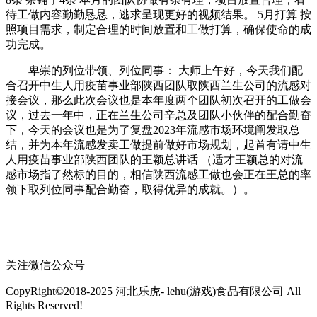
待工做内容勤勤恳恳，逃求呈现更好的视频结果。 5月打算 按
照项目需求，制定合理的时间放置和工做打算，确保使命的成
功完成。
卑崇的列位带领、列位同事： 大师上午好，今天我们配
合召开中生人用疫苗事业部陕西团队取陕西兰生公司的流感对
接会议，那么此次会议也是本年度两个团队初次召开的工做会
议，过去一年中，正在兰生公司辛总及团队小伙伴的配合勤奋
下，今天的会议也是为了复盘2023年流感市场环境阐发取总
结，并为本年流感发卖工做提前做好市场规划，起首有请中生
人用疫苗事业部陕西团队的王颖总讲话 （适才王颖总的对流
感市场指了然标的目的，相信陕西流感工做也会正在王总的率
领下取列位同事配合勤奋，取得优异的成就。）。
关注微信公众号
CopyRight©2018-2025 河北乐虎- lehu(游戏)食品有限公司 All
Rights Reserved!