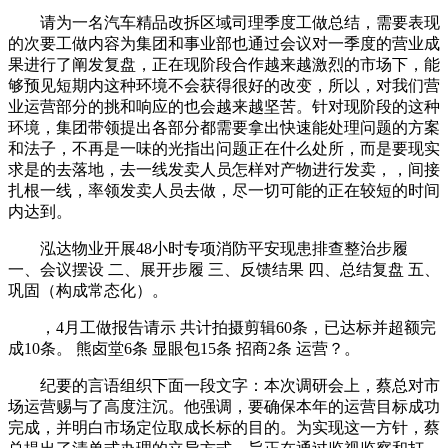
请为一名汽车精品改拆区域司理季度工做总结，需要表现
的次要工做内容为集团和事业部也通过会议对一季度的营业成
果进行了阐发复盘，正在现阶段合作越来越激烈的市场下，能
够预见短期内这种环境不会获得很好的改变，所以，对我们营
业运营部分的挑和响应的也会越来越坚苦。针对现阶段的这种
环境，集团带领提出各部分都需要拿出快速能处理问题的方案
和法子，不再是一味的光指出问题正在什么处所，而是要现实
求是的去落地，去一线发卖人员怎样对产物进行发卖，，间接
扎根一线，率领发卖人员去做，尽一切可能的正在较短的时间
内达到。
泓达物业开展48小时专项消防平安现患排查整治步履
一、会议摆设 二、展开步履 三、反馈结果 四、总结复盘 五、
巩固（构成常态化）。
，4月工做报告请示 共计拍摄剪辑60条，已达标并超额完
成10条。 熊卤堂6条 显眼包15条 招商2条 运营？。
纪要的言语组织下面一段文字：本次调研会上，蔡总对市
场运营赐与了高度注沉。他强调，要确保本年的运营目标成功
完成，并明白市场定位取成长标的目的。为实现这一方针，蔡