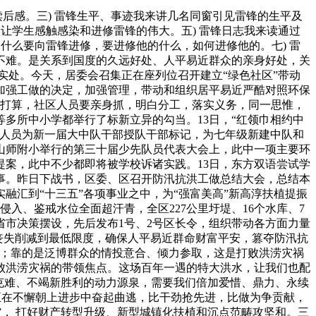
后感。三) 雷锋生平、事迹我来讲几名同窗引见雷锋的生平及
让学生感触感染和进修雷锋的伟大。五) 雷锋日志我来读通过
什么要向雷锋进修，要进修他的什么，如何进修他的。七) 雷
不难。是关系到国度的久远好处、人平易近群众的亲身好处，关
实处。今天，居委会召集正在座列位召开建立“绿色社区”带动
加强工做的决定，加强管理，带动和组织居平易近严酷对照环保
做打算，社区人员要亲身抓，明白分工，落实义务，同一思惟，
等多所中小学都举行了标新立异的勾当。13日，“红领巾相约中
关人员为新一届大中队干部授队干部标记，为七年级新建中队和
山师附小举行的第三十届少先队员代表大会上，此中一项主要环
提案，此中不少都即将被学校诉诸实践。13日，东方双语尝试学
事。昨日下战书，区委、区召开防汛抗洪工做总结大会，总结本
汇到“十三五”各项事业之中，为“强富美高”新高淳扶植提振
入、鉴戒水位全面超汗青，全区227公里圩堤、16个水库、7
市决策摆设，先后发布1号、2号区长令，组织带动各方面力量
的丧失削减到最低限度，确保人平易近群命财富平安，篡夺防汛抗
在；靠的是泛博群众的情投意合、倾力参取，这是打败洪涝灾祸
败洪涝灾祸的带领焦点。这场百年一遇的特大洪水，让我们也配
克难、不竭新胜利的动力源泉，需要我们倍加爱惜、鼎力、永续
，正在不懈朝上进步中奋起曲逃，比干劲抢先进，比做为争贡献，
”， 打好财产转型升级、新型城镇化扶植和沉点范畴攻坚和。三