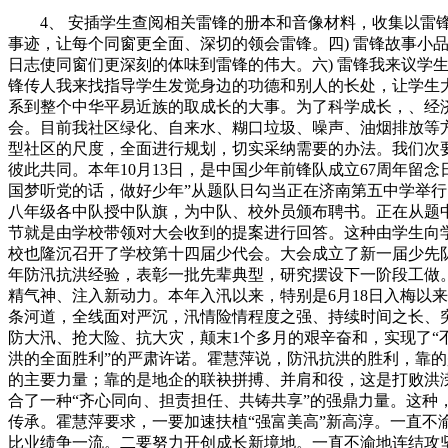
4、 安插学生查阅相关雷锋的册本和音像材料，收集以雷锋
事迹，让每个同窗更全面、深切的领会雷锋。四) 雷锋故事小
日志使同窗们更深刻的体味到雷锋的伟大。六) 雷锋我来议学
锋传人我来找指导学生发觉身边的功德和别人的长处，让学生
系到整个中华平易近族的取成长的大事。为了科学成长，、经济
会。目前我社区绿化、自来水、糊口垃圾、噪声、油烟排放等
型社区的尺度，全面进行规划，切实采纳需要的办法。我们次
彼此共同。本年10月13日，是中国少年前锋队成立67周年留
国梦听党的话，做好少年”从题队日勾当正在济南第五中学举
八年级各中队授中队旗，为中队、校外员颁布聘书。正在从题
节就是由学校带领对大会收到的提案进行回答。这种由学生向学
校也隆沉召开了学校第十四届少代会。大会成立了新一届少先
年防汛抗洪经验，表彰一批先辈典型，研究摆设下一阶段工做。
精气神、注入新动力。本年入汛以来，特别是6月18日入梅以来
条河道，全线面对严沉，汛情险情程度之强、持续时间之长、
防大汛、抢大险、抗大灾，颠末1个多月的艰辛奋和，实现了“
洪的全面胜利”的严肃许诺。霍慧萍说，防汛抗洪的胜利，靠
的主要力量；靠的是地企的联袂拼搏、并肩和役，这是打败洪
合了一种“齐心同向、担责担任、共铸共享”的强鼎力量。这
传承。霍慧萍要求，一要加速扶植“强富美高”新高淳。一直不
比业绩争一流。二要努力开创成长新境地。一直不渝地连结攻坚