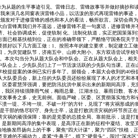
为从题的生平事迹引见、雷锋日志、雷锋故事等并做好摘抄和读
品我来演几名同窗表演雷锋小品，以活泼的形式再现雷锋的事迹，
生颁发对于进修雷锋的感伤和本人的看法，畅所欲言。深切会商为
大白雷锋离我们并不遥远，进修雷锋不是一句废话，进修雷锋并
、社会协调成长，促使轨制 化、法制化轨道，实正把国策落到
方面已根基扶植到位，正在的准确带领下，严酷恪守国务院关于
要抓好以下几方面工做：1、按照本年的建立要求，制定建立工
念日，为庆贺建队节，济南五中、山师大附小、东方双语尝试学校
行。本次勾当分为从题大队会和中队会。正在从题大队会上，相
中队会上，少先队员们上了一节活泼活跃的少先队勾当课。正在
校提提案的体例已实行多年了。据领会，本届大会收到的40份
队大队委员会，新上任的大队委员还纷纷展现了本人的才艺和本
区委霍慧萍强调，要把防汛抗洪中展示出来的新期间高淳，充实融
，我区持续强降雨气候，梅雨总量、江湖水位、暴雨日数、客水侵
突发事务之多，史无前例。面临严峻，区委、区贯彻落实地方和省
不溃一堤、不垮一坝、不破一圩”的方针，兑现了“将灾祸形成
的是干部的恪尽职守、身先士卒，这是打败洪涝灾祸的环节所正
涝灾祸的顽强保障；靠的是党委的总揽全局、靠前批示，这是打
种，是新期间高淳的集中表现，是高淳正在新的征程中凝结、攻坚
渝地焕发昂扬向上的干事，聚焦“四大计谋”，聚力“四区”扶植
克难的不竭动力，牵紧“牛鼻子”，啃下“硬骨头”，闯过“深水区