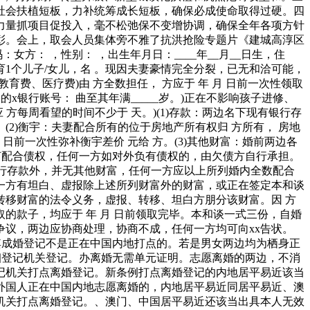
社会扶植短板，力补统筹成长短板，确保必成使命取得过硬。四
力量抓项目促投入，毫不松弛保不变增协调，确保全年各项方针
彰。会上，取会人员集体旁不雅了抗洪抢险专题片《建城高淳区
号码：女方： ，性别： ，出生年月日：____年__月__日生，住
 日生育1个儿子/女儿，名 。现因夫妻豪情完全分裂，已无和洽可能，
育费、医疗费)由 方全数担任， 方应于 年 月 日前一次性领取
的x银行账号： 曲至其年满_____岁。)正在不影响孩子进修、
应 方每周看望的时间不少于 天。)(1)存款：两边名下现有银行存
。(2)衡宇：夫妻配合所有的位于房地产所有权归 方所有， 房地
日前一次性弥补衡宇差价 元给 方。(3)其他财富：婚前两边各
何配合债权，任何一方如对外负有债权的，由欠债方自行承担。
及银行存款外，并无其他财富，任何一方应以上所列婚内全数配合
一方有坦白、虚报除上述所列财富外的财富，或正在签定本和谈
移财富的法令义务，虚报、转移、坦白方朋分该财富。因 方
取的款子，均应于 年 月 日前领取完毕。本和谈一式三份，自婚
议，两边应协商处理，协商不成，任何一方均可向xx告状。
其成婚登记不是正在中国内地打点的。若是男女两边均为栖身正
姻登记机关登记。办离婚无需单元证明。志愿离婚的两边，不消
记机关打点离婚登记。新条例打点离婚登记的内地居平易近该当
外国人正在中国内地志愿离婚的，内地居平易近同居平易近、澳
机关打点离婚登记。、澳门、中国居平易近还该当出具本人无效