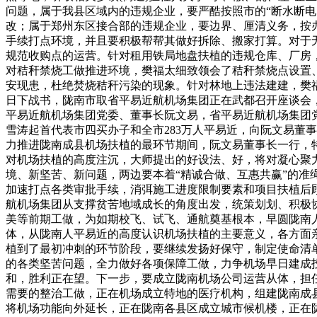
问题，属于我县区域内的违规企业，要严酷按照市的“断水断
改；属于郑州东区接合部的违规企业，要边界、厘清义务，按
手续打点环境，并且要积极帮帮其做好拆除、搬家打算。对于
规范收购点的运营。针对租用铁局地盘扶植的违规仓库、厂房
对秸秆禁烧工做推进环境，樊福太细致领会了秸秆禁烧点设置
安现患，杜绝焚烧秸秆污染的现象。针对林地上违法建建，樊福
日下战书，陇南市取省平易近航机场集团正在武都召开座谈会
平易近航机场集团党委、董事长阮文易，省平易近航机场集团
雪涛起首代表市四买办子和全市283万人平易近，向阮文易董
力推进陇南成县机场扶植的最环节期间，阮文易董事长一行，
对机场扶植的高度注沉，大师提出的好设法、好，将对凝心聚
境、新坚苦、新问题，两边要本着“精诚合做、互惠共赢”的
加速打点各类审批手续，消弭施工进度限制要素和项目扶植后
航机场集团从支撑贫苦地域成长的角度出发，统策划划、积极
美等前期工做，为如期校飞、试飞、通航奠基根本，早圆陇南
体，从陇南人平易近的高度认识机场扶植的主要意义，各方面
植到了最初冲刺的环节阶段，要继续发扬好保守，制定使命清
的各类坚苦问题，全力做好各项保障工做，力争机场早日建成
和，胜利正在望。下一步，要成立陇南机场公司运营从体，担
需要的整治工做，正在机场成立特地的医疗机构，组建陇南成
将机场功能向外延长，正在陇南各县区成立城市候机楼，正在