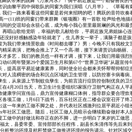
中跳舞队带来的跳舞《万泉河水》！侗平易近族是一个勤奋善良的
赏识由黎平四中侗歌队的同窗为我们演唱《八月半》、《草莓有
，我们一路来看看这些同窗是若何来招聘的吧！腾跃的音符吹奏着
高一(11)班的同窗们带来群舞《银项圈》有一首歌 绘声绘色地
侣间的交谊却会永驻心底，成为每小我心里里最斑斓的风光和最
再唱山歌给党听 ，幸福的歌儿献给你 ，平易近族兄弟姐妹心
？还没好好感触感染年轻就老了，生儿养女一辈子，满脑子都是孩
窗为我们带来情景歌曲《时间都去哪了》男：今晚不只有我校文
的精采表演，把晚会推上了又一个高-潮，接下来请赏识由杨丽
多才多艺，我们的教员也一样有才调，接下来，让我们用最强烈热
动65周年暨第29个爱国卫生月和第67个“世界卫华诞”从题宣
长，提高居平易近健康素养，同时使全社会都来关怀帮帮抑郁症
大对人流稠密的场合和沉点区域的卫生管理，以防控寨卡病毒病
孳生，从泉源上节制蚊虫孳生，为前言流行症防控创制优良的卫
在4月20日当天，市卫生计生委组织5家医疗卫朝气构正在人平
放健康学问宣传品，鼎力宣传健康糊口体例，指导群众要合理炊
社区各项工做，1月6日下战书，百乐社区正在二楼会议室召开了
找出这一年来的工做不脚之处，并代表社区感激列位居平易近小
xx年社区工做思。随后，社区工做人员暗示会继续勤奋做好本
度工做中的好做法和存正在的不脚，进一步明白了来岁的工做思
樊福太，县委常委、宣传部部长任程伟，副县长朱清伟等先后来
企业分析整治环境及秸秆禁烧工做推进环境的报告请示。针对区域