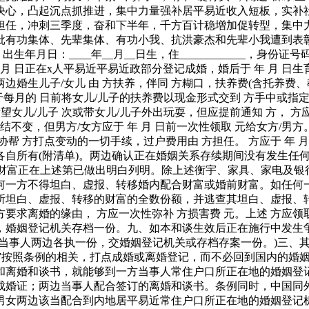
决心，凸起沉点抓推进，集中力量强补居平易近收入短板，实补
担任，冲刺三季度，奋和下半年，千方百计稳增加促转型，集中
批有功集体、先辈集体、有功小我、抗洪豪杰和先辈小我遭到表
年月日：____年__月__日生，住____________，身份证
识，于 年 月 日正在x人平易近平易近政部分登记成婚，婚后于 年 月
生儿子/女儿 由 方扶养，伴同 方糊口，扶养费(含托养费、教
应于每月的 日前将女儿/儿子的扶养费以现金形式交到 方手中或指定
看望女儿/儿子 次或带女儿/儿子外出玩耍，但应提前通知 方， 方
不变，但男方/女方应于 年 月 日前一次性领取 元给女方/男方
 方打点变动的一切手续，过户费用由 方担任。 方应于 年 月 
各自所有(附清单)。两边确认正在婚姻关系存续期间没有发生任
夫妻配合财富正在上述第已做出明白列明。除上述衡宇、家具、家电
何一方不得坦白、虚报、转移婚内配合财富或婚前财富。如任何
所坦白、虚报、转移的财富的全数份额，并逃查其坦白、虚报、转
方要求离婚的缘由， 方应一次性弥补 方损害费 元。上述 方应领
，婚姻登记机关存档一份。九、如本和谈生效后正在施行中发生争
，当事人两边各执一份，交婚姻登记机关或存档存案一份。)三、
)馆按照条例的相关，打点成婚或离婚登记，而不必回到国内的婚
和离婚和谈书，就能够到一方当事人常住户口所正在地的婚姻登
成婚证；两边当事人配合签订的离婚和谈书。条例同时，中国同
男女两边该当配合到内地居平易近常住户口所正在地的婚姻登记