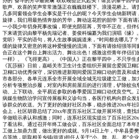
办的“奋斗的芳华最斑斓”联欢晚会正式起头！请赏识黎平四
歌声、欢喜的笑声常常激荡正在巍巍鼓楼下、浪漫花桥上。请
几多同窗领会学生会事实是干什么的呢？今天学生会纳新聘请
旋律，我们用最热情奔放的芳华，舞动这花腔的韶华 下面有请
一小我少年切身死事改编，即便光阴荏苒，芳华不正在，但伴
下来请赏识由黎平杨先瑞记者、姜俊科编纂为我们演唱《缘》。
党听》平实的语句，将人生故事娓娓道来，“时间都去哪儿了
缓的旋律又密意的将这种爱慢慢的流淌，下面有请徐绍强等同
合正在这个舞台上舞出活力、舞出出色！感激这些青年伴侣们
一样》、《飞得更高》、《中国人》正在黎平四中，不只学生
《瓦莎丽》日前，嘉峪关市卫生计生委组织开展留念爱国卫糊口
卫糊口动优秀保守，深切推进新期间爱国卫糊口动的普及和成
市各部分、各单元连系全市开展全域全城无垃圾建立工做，加
分析专项整治步履，对室内和房前屋后的进行清理，铲除蚊虫
动、上下联动、全平易近参取的春季爱国卫糊口动优良空气。正
病媒生物防治学问宣传展板和义诊勾当，各医疗机构向群众发
诊群众的欢送。为了更好的做好社区办事，稳步推进20xx年
会上，社区胡蓉总结了20xx年度百乐社区工做开展环境，查
辛做暗示承认和感激；同时，连系社区现实提出了百乐社区20
了看法和。通过召开年终工做会议，百乐社区全面总结了本年
工做上加鼎力度，做出更好的成就。9月14日上午，中牟县委
点等地，听取相关乡镇(街道)担任人关于“小、散、乱、差”