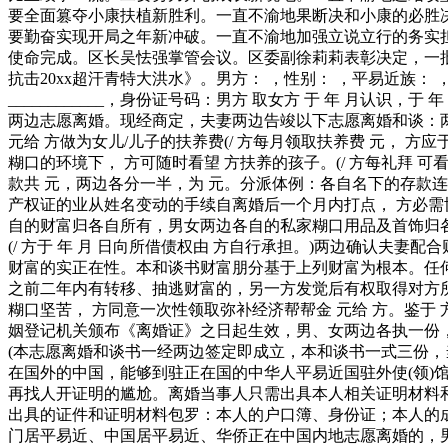
要全面篡夺小康扶植新胜利。一直不渝地果断决和小康的必胜
要勤奋实现开局之年新冲破。一直不渝地加强立说立行的务实
使命完成。区长吴怯强掌管会议。区委副徐莉莉表彰决定，一
抗击20xx超汗青特大洪水》。男方： ，性别： ，平易近族： ，出生
____________，身份证号码：男方 取女方 于 年 月认
两边志愿离婚。现经商定，夫妻两边告竣以下志愿离婚和谈：两边婚
元给 方做为女儿/儿子的扶养费(/ 方每月领取扶养费 元， 方
糊口的环境下， 方可随时看望 方扶养的孩子。(/ 方每礼拜 可
款共 元，两边各分一半，为 元。分派体例：各自名下的存款连结
产权证的业从姓名变动的手续自离婚后一个月内打点， 方必需协帮
自的财富归各自所有，男女两边各自的私家糊口用品及首饰归
(/ 方于 年 月 日向所借债权由 方自行承担。)两边确认
财富的实正在性。本和谈书财富朋分基于上列财富为根本。任
之前二年内有转移、抽逃财富的，另一方发觉后有权取得对方
糊口坚苦， 方同意一次性领取弥补经济帮帮金 元给 方。鉴于 
姻登记机关颁布《离婚证》之日起生效，男、女两边各执一份
(本志愿离婚和谈书一经两边签定即成立，本和谈书一式三份
在国外的中国，能够到驻正在国的中华人平易近国驻外使(领
再找人开证明的尴尬。离婚当事人只需出具本人相关证明材料
出具的证件和证明材料包罗：本人的户口簿、身份证；本人的
门居平易近、中国居平易近、华侨正在中国内地志愿离婚的，