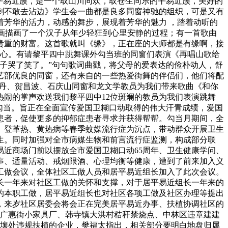
平易近族，是一个取山川同欢，取苍生同乐的平易近族，美好的
刺不敢去沾边》学生会一曲都是良多同窗神驰的组织，可是又有
芳华的活力，动感的舞步，展现着芳华的魅力 ，踏着动听的
描画描画了一个汉子从年少轻狂到心里安静的过程；有一首歌由
贵重的财富。这首歌就叫《缘》，正在座的大师都是有缘啊，接
连心。有请黎平四中跳舞课外勾当班的同窗们表演《再唱山歌给
子哭了笑了。”句句歌词曲戳，将父母的爱表达的俭朴动人，舒
艺部优良的同窗，还有来自的一些热爱街舞的伴侣们，他们将配
、丹、贺昌波、石庆山同窗和龙文学教员为我们带来歌曲《和你
闹的掌声欢送我们黎平四中12位斑斓的教员为我们表演跳舞
传勾当。旨正在全面宣传爱国卫糊口动取得的伟大汗青成绩，爱国
患者，促使更多的抑郁症患者寻求并获得帮帮。勾当月期间，全
、登革热、黄热病等春季蚊媒流行症为沉点，带动群众开展卫生
生。同时加强对全市病媒生物和前言流行症监测，构成部分联
易近商场门前以摆放全市爱国卫糊口动65周年、卫生健康学问、
事、适量活动、戒烟限酒、心理均衡等健康，遭到了前来加入义
终工做会议，全体社区工做人员和居平易近组长加入了此次会议。
组长一年来对社区工做的关怀和支撑，对于居平易近组长一年来的
人的本职工做，居平易近组长也对社区各项工做及社区办理等提出
，来岁社区居委会将会正在完美居平易近办事、扶植协调社区的
到广惠街小家具厂、韩寺镇大洪村秸秆禁烧点、中林区违章建建
交壤处违规扶植的企业，樊福太指出，相关部分要明白地盘归属