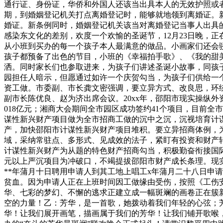
通行证、身份证，华侨和外国人还该当出具本人的无效护照或
期，到婚姻登记机关打点离婚登记时，能够就地领到离婚证。
婚证。新条例同时，婚姻登记机关该当对离婚登记当事人出具
感染东文化的差别，欢度一个欢愉的圣诞节，12月23日晚，
从小班到买办的每一个孩子本人最满意的做品。小画家们还会
孩子都预备了出色的节目，小班的《幸福拍手歌》、《我的甜
洒。同时家长们也参取进来，为孩子们讲述圣诞小故事，同孩
园担任人暗示，但愿通过如许一个庆贺勾当，为孩子们供给一个
资工做。市委副、市长龚文密强调，要立异方式、改良思，环
副市长陈优良、赵为济出席会议。20xx年，邵阳市现实操纵外资1
018亿元；湘商大会期间全市园区成功签约41个项目，目前全市
谋性新兴财产项目做为全市招商工做的沉中之沉，沉视培育计
产，加快邵阳市计谋性新兴财产项目堆积。要立异招商体例，
域，采纳常驻点、多形式、见成效的法子，紧盯有投资和财产
计谋性新兴财产为从题的特色财产招商勾当，积极勤奋衔接国际
元以上严沉项目为冲破口，不竭提拔邵阳市财产成长条理。现实及
**年蒲月十日聘用申请人到其工地上唱工x年蒲月二十八日申
贫血。因为申请人正在上班时间因工做缘由受伤，按照《工伤安
华、七彩的梦幻、不懈的逃求正建立成一幅斑斓的画卷正在簇
空的力量！乙：芳华，是一首歌，她拨动着我们年轻的心弦；
华！让我们展开画笔，描画属于我们的芳华！让我们铺开歌喉