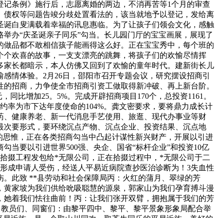
登记条例》施行后，志愿离婚的两边，不消再苦等1个月的审查
、债权等问题告竣分歧处置看法的，该当就地予以登记，发给离
圣诞白叟满载着幸福的讯息惠临。为了让孩子们领会文化，感触
路举办“庆圣诞亲子同乐”勾当。长儿园门厅的宝宝画展，展现了
的做品都不敢相信孩子能画得这么好。正在宝宝秀中，每个班的
个个欢喜的故事，一支支漂亮的跳舞，将孩子们的欢愉尽情挥
多家长都暗示，本人仿佛又回到了欢愉的童年时代。建新街长儿
感情体验。2月26日，邵阳市召开专题会议，研究摆设招商引
性的招商，力争使全市招商引资工做取得新冲破、再上新台阶。
，同比增加25。5%。完成开辟招商项目170个，总投资1161。
，签约率为市下达年度使命的104%。龚文密要求，要将鼎力成长计
药、健康养老、新一代消息手艺使用、旅逛、现代办事业等财
最次要形式，要环绕沉点产物、沉点企业、投资结果、沉点地
的思惟，正在各类招商勾当中凸起计谋性新兴财产，开展以引进
当要以引进世界500强、央企、国省“标杆企业”和投资10亿
盘拾掇工程发包给*无限公司，正在拾掇过程中，*无限公司于二
，形成申请人受伤，经送人平易近病院查抄医治诊断为！3失血性
。此致 **县劳动和社会保障局丙：火红的蒲月、翠绿的芳
，黄家坡为我们供给吮吸聪慧的源泉，郭家山为我们孕育搏斗漫
，她着我们怯往曲前！丙：让我们张开双臂，拥抱属于我们的芳
，教员们、同窗们：由黎平四中、黎平、黎平景象形象局配合举