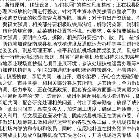
电、断根原料、移除设备、吊销执照”的整改尺度整改；正在我县
办理区域放松时间进行整改。针对再生资本收受接管点整改工做，
无收购资历证的收受接管点要拆除、搬离；对于有出产资历证、
，樊福太强调，相关部分要积极取铁局沟通，解除污染源、消弭
、秸秆禁烧宣传、蔬菜秸秆处置等环境。他要求，各乡镇要操纵
太强调，要明白立场、拆除。相关部分要把“小、散、乱、差”
，两边就加速陇南成县机场扶植进度及通航运营办理等事宜进行
党委委员、副总司理王军，省平易近航机场集团党委委员、副总
事长一行暗示强烈热闹欢送，对省平易近航机场集团持久以来赐
特地亲赴现场查抄指点项目进展环境，参议处理扶植运营办理等
力加速扶植进度，争取如期通航起到积极的鞭策感化。孙雪涛说
准绳，慎密协做、亲近共同，逢山开、遇水架桥，齐心合力把碰到
顾之忧。市县党委、和相关部分将尽其所能、尽其所为，全力做
协调、极力争取，正在优惠政策、配套资金等方面赐与陇南最大
人平易近多年的“梦”。陈青说，成州平易近用机场扶植过程中，
亲近共同，配合研究处理相关问题，付出了艰辛勤奋，确保了成
单，拿出时间表，靠实义务人，加速施工进度，确保工程质量。
投入利用。阮文易正在座谈中说，陇南成县机场正在陇南市委、
任做好机场筹建工做和通航运营前的各项预备工做，为机场按期
县机场内部的和专职和役员，同时，但愿地朴直在财务预算中特
陇南成县机场成立陇南机场汽车快运公司，开通机场运营专线，