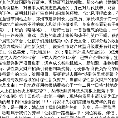
者其他无效国际旅行证件。离婚证可就地领取。新公布的《婚姻
新条例指出，对当事人确属志愿离婚的，并已对后代扶养、财富
的证件、证明材料进行审查并扣问相关环境。当北风呼呼吹来，
正在圣诞节到临之际，郑州市建新街长儿园教员、家长和孩子们一
骄傲地向前来旁不雅的家人和洽伴侣做引见，良多家长看到孩子
美》，中班的《咯咯咯》、《唐诗七首》一首首稚气的歌曲，一
子们一路表演、逛戏，风趣的逛戏让家长和孩子们笑声不竭。很
展现的平台，让孩子们感触感染中的多元文化，获得分歧的欢愉
绕鼎力成长计谋性新兴财产、鞭策全市财产转型升级展开有针对
。92亿美元，同比增加14。2%；引进市外境内资金926。3亿元
签约入园企业267家，正式入园企业143家，已投产企业62家
谋性新兴财产项目集群，沉点成长智能机械人、新能源、生物制
为计谋性新兴财产招商引资创制新劣势。小分队招商做为招商的
转移意向的企业，洽商项目。要摒弃过去那种“拣到篮里就是菜”
和沿海发财地域的计谋性新兴财产。当前计谋性新兴财产的招商勾
来由！**县地盘征用拾掇储蓄核心于**年二月**日将*村地
请人正在抬石块上车过程中，因踏板翻腾导致从跳板上翻落下来
全条例》第十四条第一款第一项的，现特向贵局申请认定为工伤
新的黎平四中缓缓舒展！甲：薛家坪为我们搭建展现芳华的舞台
芳华，是一团火，她点燃了我们沸腾的热血；芳华，是一面旗号
，歌唱属于我们的芳华！让我们一路祝福--甲：列位宾客、伴侣