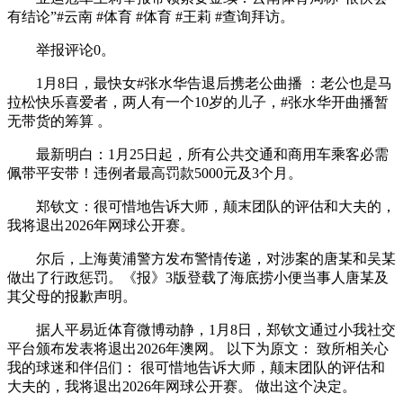
有结论”#云南 #体育 #体育 #王莉 #查询拜访。
举报评论0。
1月8日，最快女#张水华告退后携老公曲播 ：老公也是马
拉松快乐喜爱者，两人有一个10岁的儿子，#张水华开曲播暂
无带货的筹算 。
最新明白：1月25日起，所有公共交通和商用车乘客必需
佩带平安带！违例者最高罚款5000元及3个月。
郑钦文：很可惜地告诉大师，颠末团队的评估和大夫的，
我将退出2026年网球公开赛。
尔后，上海黄浦警方发布警情传递，对涉案的唐某和吴某
做出了行政惩罚。《报》3版登载了海底捞小便当事人唐某及
其父母的报歉声明。
据人平易近体育微博动静，1月8日，郑钦文通过小我社交
平台颁布发表将退出2026年澳网。 以下为原文： 致所相关心
我的球迷和伴侣们： 很可惜地告诉大师，颠末团队的评估和
大夫的，我将退出2026年网球公开赛。 做出这个决定。