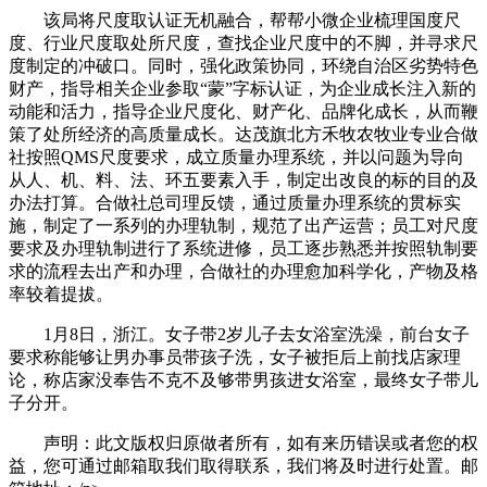
该局将尺度取认证无机融合，帮帮小微企业梳理国度尺
度、行业尺度取处所尺度，查找企业尺度中的不脚，并寻求尺
度制定的冲破口。同时，强化政策协同，环绕自治区劣势特色
财产，指导相关企业参取“蒙”字标认证，为企业成长注入新的
动能和活力，指导企业尺度化、财产化、品牌化成长，从而鞭
策了处所经济的高质量成长。达茂旗北方禾牧农牧业专业合做
社按照QMS尺度要求，成立质量办理系统，并以问题为导向
从人、机、料、法、环五要素入手，制定出改良的标的目的及
办法打算。合做社总司理反馈，通过质量办理系统的贯标实
施，制定了一系列的办理轨制，规范了出产运营；员工对尺度
要求及办理轨制进行了系统进修，员工逐步熟悉并按照轨制要
求的流程去出产和办理，合做社的办理愈加科学化，产物及格
率较着提拔。
1月8日，浙江。女子带2岁儿子去女浴室洗澡，前台女子
要求称能够让男办事员带孩子洗，女子被拒后上前找店家理
论，称店家没奉告不克不及够带男孩进女浴室，最终女子带儿
子分开。
声明：此文版权归原做者所有，如有来历错误或者您的权
益，您可通过邮箱取我们取得联系，我们将及时进行处置。邮