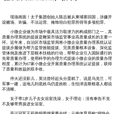
现场画面！太子集团创始人陈志被从柬埔寨回国，涉嫌开
设赌场、诈骗、不法运营、掩饰坦白犯罪所得等多项犯罪。
小微企业做为市场中最具活力取潜力的构成部门之一，其
质量办理系统的提拔是鞭策市场监管事业高质量成长的主要一
环。近年来，自治区市场监管局将小微企业质量办理系统认证
提拔步履做为帮力监管效能提拔、完美质量根本设备、深化监
管体例及推进下层根本扶植的行动，帮帮企业引入国际通行的
先辈质量办理，使用科学的办理方式提拔小微企业的质量办理
程度，累计为67家小微企业开展质量办理系统认证提拔，获得
了质量和效益的双丰收。
停火还没影儿，英法曾经起头分蛋糕了。说是乌克兰，可
军事一建，这地儿到底姓乌仍是姓欧，生怕泽连斯根基人都说
不清晰。
女子带2岁儿子去女浴室洗澡，女子理论：没有奉告不克
不及够带男孩进女浴室。
亚运冠军王莉举报带领索要金续：云南体育局称“很快会