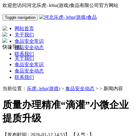
欢迎您访问河北乐虎- lehu(游戏)食品有限公司官方网站
Toggle navigation
网站首页
关于我们
食品安全常识
快捷导航
食品安全动态
联系我们
关于我们
食品安全常识
食品安全动态
联系我们
当前位置：
乐虎- lehu(游戏)
>
食品安全动态
> > 新闻内容
质量办理精准“滴灌”小微企业
提质升级
【发布时间 : 2026-01-12 14:53】 【人气 :
】