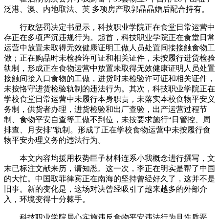
泛港、澳、内地取法、英 多项房产取郭晶晶婚后配合持有。
行政惩罚决定书显示，科技职业学院正在食堂日常运营中
存正在多项严沉违规行为。起首，科技职业学院正在食堂日常
运营中放置未取得无效健康证明工做人员处置间接接触食物工
做；正在购品时未检验许可证和相关证件，未按履行进货检验
轨制，形成正在食物运营中放置未取得无效健康证明人员处置
接触间接入口食物的工做，进货时未检验许可证和相关证件，
未按恪守进货检验轨制的违法行为。其次，科技职业学院正在
学校食堂日常运营中未履行本身职责，未落实本校食物平安义
务制，供货者办理，进货检验和出厂查验，出产运营过程节
制、食物平安自查等工做不到位，未按要求施行“日管控、周
排查、月安排”轨制。形成了正在学校食物运营中未按履行食
物平安办理义务的违法行为。
本文内容均援用权势巨子材料连系小我概念进行撰写，文
末已标注文献来历，请知悉。这一次，李正在明实是帮了中国
的大忙。中国取菲律宾正在南海的坚持曾经好久了，这并不是
旧事。新的变化是，这场对决曾经吸引了越来越多的外部介
入，环境变得十分棘手。
科技职业学院居心实施违反食物平安违法行为且性质恶