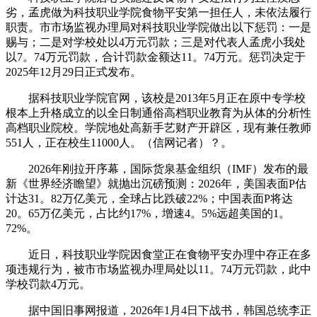
劣，孟虎做为科技职业学院食物平安第一担任人，未依法履行
职责。市市场监视办理局对科技职业学院做出以下惩罚：一是
赐与；二是对学校处以4万元罚款；三是对代表人孟虎小我处
以7。74万元罚款，合计罚款金额达11。74万元。惩罚决定于
2025年12月29日正式发布。
据科技职业学院官网，该校是2013年5月正在原中专学校
根本上升格成立的以全日制通俗高档职业教育为从体的分析性
高档职业院校。学院地处高新手艺财产开辟区，现有兼任教师
551人，正在校生11000人。（信网记者）？。
2026年刚拉开序幕，国际货泉基金组织（IMF）发布的最
新《世界经济瞻望》就抛出沉磅预测：2026年，美国表面P估
计达31。82万亿美元，全球占比跌破22%；中国表面P将达
20。65万亿美元，占比约17%，增速4。5%远超美国的1。
72%。
近日，科技职业学院因食堂正在食物平安办理中存正在多
项违规行为，被市市场监视办理局处以11。74万元罚款，此中
学校罚款4万元。
据中国旧事网报道，2026年1月4日下战书，韩国总统李正