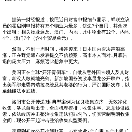
据第一财经报道，按照近日财富申报细节显示，蝉联立议
员的霍启刚申报持有35个物业为最多，傍边7个自用，其余28
个出租；相关物业遍及、澳门、内地，此中物业有22个、内地
4个、澳门7个（含4个贸易单元）。
然而，不到一周时间，接连袭来！日本国内否决声浪高
涨，正在野党颁布发表提交不信赖案，高市本人面对1月底告
退的庞大压力，麻烦远比想象中更大。
美国正在全球“开汗青倒车”，自做从意外国带领人及其财
富，却没人敢就地亮剑。新加坡国务资政李显龙公开辟声，指
出美军绑走委内瑞拉总统及其老婆的行为，严沉国际次序，以
至触碰法令底线。
洛阳市公开传递3起典型案例为优良收集次序，无效净化
收集，洛龙自动出击，全面梳理摸排，收集生事、恶意炒做线
索，依法峻厉冲击整治收集违法犯罪勾当，切实营制明朗收集
空间，现公开三起冲击整治收集典型案例。
霍启刚初次公开小我财富，35套物业7个自用 28个出租 广