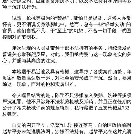
建伟涉嫌受贿、巨额财富来历不明，以及不法持有和弹药等多
项严沉违法行为。
试想，枪械等极为的“禁品”，哪怕只是提及，通俗人亦常
怀有，更不消说切身涉脚此中。然而，总有一些“轻举妄动”的
官员，他们自视不凡，于“至上”的幻想，不吝一切手段，试图
控制对的节制权。
屡次呈现的人员及带领干部不法持有的事务，持续激发的
普遍关心取强烈反应。对此，我们亟需赐与这一现象充实的关
心，并赐与其高度的注沉。
本地居平易近遍及具有枪械，这导致了各类案件频繁，年
度案件数量高达数千起，对社会治安形成了严沉。然而，要肃
除这一现象，面对的挑和实属艰难。
令人瞠目结舌的是，陈罡不只涉嫌卷入受贿、洗钱等多项
严沉犯罪。他不只涉嫌不法私藏枪械及弹药，并且正在任期内
公开了相关枪械弹药的规章轨制，私行藏匿了五支枪械及732
枚弹药。
自党的召开至今，浩繁“山君”接连落马，自治区政协前副
赵黎平亦未能逃脱法网，涉嫌不法持有。赵黎平允在这片充满