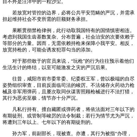
目不外是汪洋中的一粒沙尘。
若放宽对管控的边界，必将公共平安范畴的严沉，并需承
担起维持社会不变所需的巨额财务承担。
果断贯彻禁枪律例，此行动取我国特有的国情慎密相连。
考虑到我国生齿基数复杂、分布普遍，社会治安的次要依赖于
等部分的力量。因而，无需依赖持枪来保障小我平安。相反，
放宽持枪的，可能会诱发犯罪勾当的添加。
对于那些敢于的官员来说，“玩枪”的行为往往预示着他们
生活生计的终结，以至可能激发之灾的严沉后果。
往昔，咸阳市前市委常委、纪委权王军，曾以极端的自尽
姿势组织审查，目前反面临司法的峻厉。不法储存火药动力枪
械及非军用弹药，且屡次取同伙谋害照顾枪械进行不法打猎，
其行为恶劣至极，情节亦十分严沉。
凡私行持有、擅自藏匿或弹药者，将依法面对三年以下的
有期徒刑、或管制等峻厉的法令制裁；若行为情节尤为严沉，
将遭到三年以上、七年以下的有期徒刑的。
孙力军，前副部长，现被查。亦遭，其行为被指“办理，