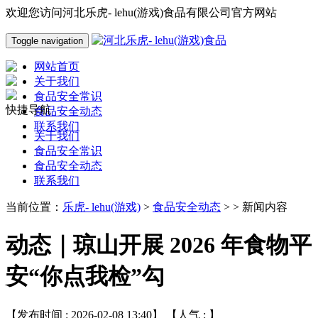
欢迎您访问河北乐虎- lehu(游戏)食品有限公司官方网站
Toggle navigation
网站首页
关于我们
食品安全常识
快捷导航
食品安全动态
联系我们
关于我们
食品安全常识
食品安全动态
联系我们
当前位置：
乐虎- lehu(游戏)
>
食品安全动态
> > 新闻内容
动态｜琼山开展 2026 年食物平
安“你点我检”勾
【发布时间 : 2026-02-08 13:40】 【人气 :
】