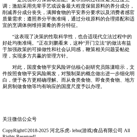
调；激励采用先辈手艺或设备最大程度保留原料的养分成分，
削减养分成分丧失，满脚食物的平安养分要求以及消费者感官
质量需求；遵照养分平衡准绳，通过分歧原料的合理搭配和适
宜的烹调体例维持菜肴的养分特征。
“这表现了决策的性取科学性，也合适现代立法过程中的
好处均衡准绳。”正在刘鹏看来，这种“开门立法”的做法有益
于加强政策的可操做性和社会认同感，鞭策相关问题妥帖处
理，实现多方共赢的管理方针。
对此，国度食物平安风险评估核心副研究员陈潇暗示，文
件按照食物平安风险阐发，对预制菜的概念做出进一步细化明
白，便于各方更精确理解。而从食类食物、即食类食物、地方
厨房制做食物等均有响应的国度尺度予以办理。
关注微信公众号
CopyRight©2018-2025 河北乐虎- lehu(游戏)食品有限公司 All
Rights Reserved!