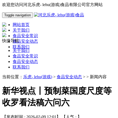
欢迎您访问河北乐虎- lehu(游戏)食品有限公司官方网站
Toggle navigation
网站首页
关于我们
食品安全常识
快捷导航
食品安全动态
联系我们
关于我们
食品安全常识
食品安全动态
联系我们
当前位置：
乐虎- lehu(游戏)
>
食品安全动态
> > 新闻内容
新华视点丨预制菜国度尺度等
收罗看法稿六问六
【发布时间 : 2026-02-09 12:01】 【人气 :
】