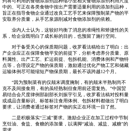
列将可利用的食物添加剂品种缩小至相关食物添加剂利用尺度
中的、可正在各类食物中按出产需要适量利用的添加剂品种，
旨正在指导食物企业通过改良工艺手艺来保障预制菜产物的平
安取养分质量，从手艺泉源削减对食物添加剂的依赖。
业内人士认为，这较好均衡了消息的准绳性和矫捷性的关
系，给企业既明白了成长标的目的，也预留了施行空间。
对于备受关心的保质期问题，收罗看法稿给出了明白：出
产企业应正在保障食物平安的前提下，分析考虑养分质量、原
料属性、出产工艺、贮运前提、包拆机能、消费体例和产物特
点等，合理设定产物的保质期，激励通过优化产物工艺和储藏
运输体例尽可能缩短产物保质期，最长不该跨越12个月。
“因为预制菜有的仅颠末调度腌制，有的颠末半熟制尚不
克不及间接食用，有的虽经熟制但食用前还需复热。”中国贸
易结合会尺度律例部副部长刘振宇引见，收罗看法稿对投料量
或成品含量标识、标签标注食用体例、包拆材料都做出了明白
要求，让消费者通过标签对产物的实正在环境一目了然。
二是积极落实“三减”要求。激励企业正在加工过程中节制
烹饪油、食盐、食糖的添加量，以满脚“减油、减盐、减糖”的
需求。