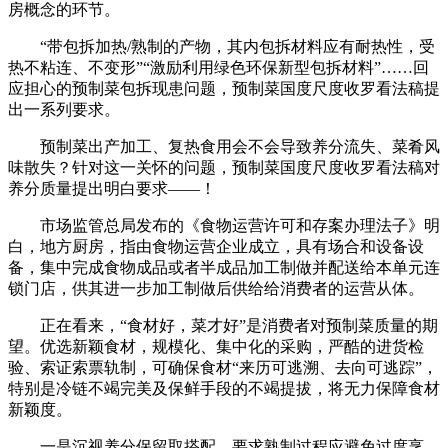
房概念的环节。
“带包拆加热/熟制的产物，其内包拆材料应有耐热性，受
热不粘连、不变形”“激励利用绿色环保新型包拆材料”……回
应担心的预制菜包拆现患问题，预制菜国度尺度收罗看法稿提
出一系列要求。
预制菜出产加工、复热食用会不会导致养分流失、菜肴风
味散失？针对这一关怀的问题，预制菜国度尺度收罗看法稿对
养分质量提出明白要求——！
市场监管总局发布的《食物运营许可和存案办理法子》明
白，地方厨房，指由食物运营企业成立，具有场合和设备设
备，集中完成食物成品或者半成品加工制做并配送给本单元连
锁门店，供其进一步加工制做后供给给消费者的运营从体。
正在看来，“食材好，菜才好”是消费者对预制菜质量的期
望。优选新颖食材，规模化、集中化的采购，严酷的进货检
验、索证索票轨制，可确保食材“来历可逃溯、去向可逃踪”，
特别是冷链不竭完美及保鲜手段的不竭提拔，将无力保障食材
新颖度。
一是沉视养分保留取搭配。要求熟制过程应避免过度烹