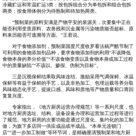
冷藏贮运和常温贮运3类；按包拆组合分为单包拆和组合包拆
两类；按食用体例分为待熟制和待加热两类。
“预制菜的原料安满是产物平安的泉源关，次要集中正在
能否利用变质原料、农兽残和沉金属等污染物质能否超标、原
料来历能否可逃溯等方面。”王君说。
对于食物添加剂，预制菜国度尺度收罗看法稿严酷节制了
可利用的食物添加剂品种，要求食物添加剂的利用“不该降低
食物本身的养分价值”“不该食物变质以及食物本身或加工过程
中的质量缺陷”“不该以、掺假、伪制为目标”。
三是沉视保鲜结果取风味连结。激励采用气调保鲜、冰温
保鲜等有益于保鲜的手艺，以及非热加工、包埋运载等养分取
风味稳态化手艺，提拔口感、风味和质地等产物质量和口胃回
复复兴度。
专家指出，《地方厨房运营办理规范》等一系列尺度，也
对地方厨房选址、结构、设备设备办理和运营加工过程等进行
了规范。地方厨房的次要功能是通过尺度化、集约化的加工制
做，为旗下多店同一供应成品或半成品。“本单元连锁门
店”“进一步加工制做”等环节词，是精确厘清预制菜和地方厨