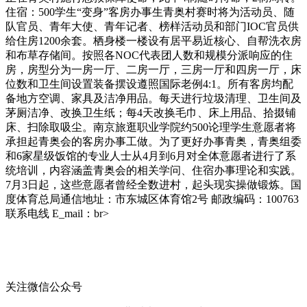
住宿：500学生“变身”客房办事生青奥村赛时将为活动员、随
队官员、青年大使、青年记者、榜样活动员和部门IOC官员供
给住房1200余套。栖身楼一楼设有居平易近核心、自帮洗衣房
和布草存储间。按照各NOC代表团人数和规模分派响应的住
房，房型分为一房一厅、二房一厅，三房一厅和四房一厅，床
位数和卫生间设置装备摆设遵照国际老例4:1。所有客房均配
备地方空调、家具及洁净用品。每天进行垃圾清理、卫生间及
茅厕洁净、改换卫生纸；每4天改换毛巾、床上用品、拾掇铺
床、扫除取吸尘。南京旅逛职业学院约500论理学生意愿者将
承担起青奥会的客房办事工做。为了更好办事青奥，青奥组委
和6家星级饭馆的专业人士从4月到6月对全体意愿者进行了系
统培训，内容涵盖青奥会的相关学问、住宿办事理论和实践。
7月3日起，这些意愿者曾经全数进村，起头现实操做锻炼。国
度体育总局通信地址：市东城区体育馆2号 邮政编码：100763
联系电线 E_mail：br>
关注微信公众号