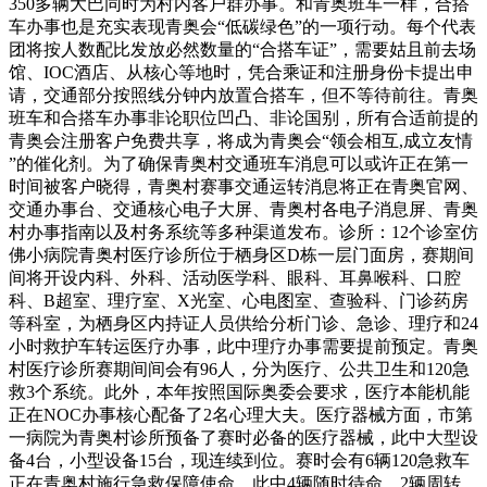
350多辆大巴同时为村内客户群办事。和青奥班车一样，合搭
车办事也是充实表现青奥会“低碳绿色”的一项行动。每个代表
团将按人数配比发放必然数量的“合搭车证”，需要姑且前去场
馆、IOC酒店、从核心等地时，凭合乘证和注册身份卡提出申
请，交通部分按照线分钟内放置合搭车，但不等待前往。青奥
班车和合搭车办事非论职位凹凸、非论国别，所有合适前提的
青奥会注册客户免费共享，将成为青奥会“领会相互,成立友情
”的催化剂。为了确保青奥村交通班车消息可以或许正在第一
时间被客户晓得，青奥村赛事交通运转消息将正在青奥官网、
交通办事台、交通核心电子大屏、青奥村各电子消息屏、青奥
村办事指南以及村务系统等多种渠道发布。诊所：12个诊室仿
佛小病院青奥村医疗诊所位于栖身区D栋一层门面房，赛期间
间将开设内科、外科、活动医学科、眼科、耳鼻喉科、口腔
科、B超室、理疗室、X光室、心电图室、查验科、门诊药房
等科室，为栖身区内持证人员供给分析门诊、急诊、理疗和24
小时救护车转运医疗办事，此中理疗办事需要提前预定。青奥
村医疗诊所赛期间间会有96人，分为医疗、公共卫生和120急
救3个系统。此外，本年按照国际奥委会要求，医疗本能机能
正在NOC办事核心配备了2名心理大夫。医疗器械方面，市第
一病院为青奥村诊所预备了赛时必备的医疗器械，此中大型设
备4台，小型设备15台，现连续到位。赛时会有6辆120急救车
正在青奥村施行急救保障使命，此中4辆随时待命，2辆周转。