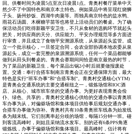
回。供餐时间为凌晨5点至次日凌晨1点。青奥村餐厅菜单中天
然少不了中国特色和南京本土特色。例如菜品中将呈现红烧狮
子头、扬州炒饭、西湖牛肉羹等。而独具南京特色的盐水鸭、
雨花石汤圆、木樨糖芋苗等也将登上活动员们的餐桌。为了确
保活动员们吃得新颖平安卫生，不只从食材的选购环节就起头
把关，对供应商的天分、供应能力、平安办理规范等多方面进
行审查，并且成立了食物平安溯源系统，从泉源起头监管。成
立一个批示核心，一旦签定合同，会农业部协调本地农委从泉
源起头，成立一套完整的泉源溯源系统，任何一个菜品都能够
做到从田头到餐桌的。青奥会赛期间间恰是南京最热的时节，
为了菜品的新颖卫生，每个菜品出锅2小时后就要做报废处
置。交通：奉行合搭车制南京青奥会正在交通保障方面，最大
特色是实行“班车办事”和“合搭车制”。青奥村交通核心(YTM)
是青奥会交通系统的主要交通枢纽之一，锻炼场馆和IOC酒
店、从核心、城市班车坐的交通办事。为更好表现青奥会俭
仆、绿色、共享的，青奥村交通核心供给的交通办事以青奥班
车办事为从，对偏僻场馆和集体项目供给事后规划交通办事，
合搭车办事做为弥补。青奥村共有10条青奥班车线条为始发线
条为颠末线。它们别离串起分歧的场馆，每隔15分钟一班。碰
到客流高峰时，则姑且采纳流水发车。别的还有6条PPS角逐
锻炼线，办事于偏僻场馆和集体项目。最高峰时，估计将有