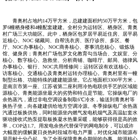
青奥村占地约14万平方米，总建建面积约50万平方米，包
罗6幢栖身楼和4幢配套建建。全村分为运转区、栖身区、青奥
村广场三大功能区。此中，栖身区包罗居平易近住房、居平易
近核心、NOC 储藏间、自帮洗衣房、医疗诊所、多区、餐
厅、NOC办事核心、NOC商务核心、赛事消息核心、锻炼场
馆、健身房；青奥村广场包罗文化教育勾当场合、文娱室、分
核心、数字核心、急救坐、分析商铺、咖啡厅、邮局、德律风
办事核心、银行、NOC共用维修间；运转区设有欢送核心、
访客核心、交通核心及青奥村运转办理核心。青奥村里有一幢
制型出格、功能特殊的建建能源坐。它占地面积3300平方米，
是南京市第一座、江苏省第二座利用冷热电联供手艺的区域能
源核心。青奥能源坐最大的劣势和特点是节能。它操纵电厂的
余热蒸汽，通过非电空调设备制取6℃冷水，输送到青奥村等
换热子坐，向各建建供给地方空调冷源。冬季操纵电厂余热蒸
汽通过板换供热，同时能源坐内燃气发电机烟气及高温缸套水
驱动接收式热泵提取板换凝水热量采暖，能够获得很是高的效
率，COP达1.7。用发电余热代替保守的网电制冷，可以或许
大幅度的缓解夏日炎热时段城市电力严重，对优化城市能源布
局贡献十分凸起。为了全面保障青奥会期间的办事，能源核心