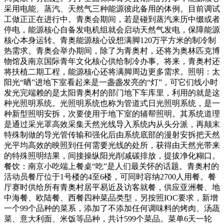
采用电能、蒸汽、天然气三种能源彼此备用的体例。目前调试
工做正正在进行中。青奥会期间，若是碰到蒸汽来历中缀或者
停电，能源核心自备发电机组就会启动天然气发电，保障能源
核心本身运转。青奥能源核心设想满脚120万平方米的制冷制
热需求。青奥会举办期间，除了为青奥村，还将为奥林匹克博
物馆及南京国际青年文化核心供给制冷办事。将来，青奥村还
将扶植二期工程，能源核心还将满脚周边更多需求。照明：太
阳光“晒”进地下室看起来是一盏盏发亮的“灯”，可它们线小时
发光完端赖的是太阳青奥村的部门地下车库里，利用的就是这
种光照明系统。光照明系统也称为管道式日光照明系统，是一
种新型照明安拆，次要使用于地下室的辅帮照明。其系统道理
是通过采光罩高效采集天然光线导入系统内从头分派，再颠末
特殊制做的导光管传输和强化后由系统底部的漫射安拆把天然
光平均高效的映照到任何需要光线的处所，获得由天然光带来
的特殊照明结果，间接操纵阳光削减碳排放，提拔净化糊口。
餐饮：南京小吃端上餐桌“吃”是人们最关怀的话题。青奥村的
活动员餐厅位于1号楼的4至6楼，可同时容纳2700人用餐。餐
厅赛时供给所有青奥村居平易近及访客就餐，供应亚洲餐、地
中海餐、欧陆餐、西餐四种菜品类型，另按照IOC要求，新增
一个99个品种的菜系，添加了不添加任何调味料的烤肉、汤蔬
菜、意大利面、米饭等品种，共计599个菜品。菜单6天一轮