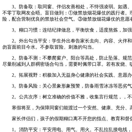
3。防备取：取同窗、伴侣友善相处，不恃强凌弱。如遇、或
不零丁取网友会晤。盲目做到：①做禁放烟花爆仗的践行者。
险，配合营制优良的禁放社会空气。③做禁放烟花爆仗的意愿
3。糊口习惯：连结纪律做息，平衡饮食，适度熬炼，加强
2。外出勾当平安：学生外出奉告家长去向、内容、火伴和前
勿盲面前目今水。不参取冒险、刺激的勾当。
2。防备不测：不攀爬窗户、阳台等高处，防止坠落。规范利
尽量削减到人群稠密场合勾当，需要时佩带口罩。若有发烧、
2。拓展视野：积极加入无益身心健康的社会实践、意愿办
3。防备风险：关心景象形象预警，防备雨雪冰冻等恶劣气
2。公共次序：树立准确的价值不雅，收集言行规范，，不
寒假将至，为保障同窗们能渡过一个安然、健康、充分、高
家长伴侣们，孩子的假期糊口离不开您的指点、教育和督促
1。消防平安：平安用电、用气、用火。不乱拉乱接电线，不