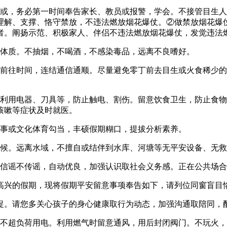
，务必第一时间奉告家长、教员或报警，学会。不接管目生人
理解、支撑、恪守禁放，不违法燃放烟花爆仗。②做禁放烟花爆
者。阐扬示范、积极家人、伴侣不违法燃放烟花爆仗，发觉违法
体质。不抽烟，不喝酒，不感染毒品，远离不良嗜好。
往时间，连结通信通顺。尽量避免零丁前去目生或火食稀少的
用电器、刀具等，防止触电、割伤。留意饮食卫生，防止食物
咳嗽等症状及时就医。
事或文化体育勾当，丰硕假期糊口，提拔分析素养。
候。远离水域，不擅自或结伴到水库、河塘等无平安设备、无救
信谣不传谣，自动优良，加强认识取社会义务感。正在公共场合
兴的假期，现将假期平安留意事项奉告如下，请列位同窗盲目恪
。请您多关心孩子的身心健康取行为动态，加强沟通取陪同，
超负荷用电。利用燃气时留意通风，用后封闭阀门。不玩火，不