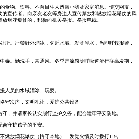
的食物、饮料。不向目生人透露小我及家庭消息。慎交网友，
仗的宣传者。向亲友老友等身边人宣传禁放和燃放烟花爆仗的风
燃放烟花爆仗的，积极向机关举报。举报电线。
处所。严禁野外溜冰，勿近水域。发觉溺水，当即呼救报警，
中毒。勤洗手，常通风。冬季是流感等呼吸道流行症高发期，
援人员的水域溜冰、玩耍。
恪守次序，文明礼让，爱护公共设备。
守，并请家长认实履行监护义务，配合建牢平安防地。
配合守护孩子的平安。
燃放烟花爆仗（恪守本地），发觉火情及时拨打119。