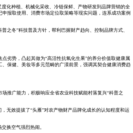
尺度化种植、机械化采收、冷链保鲜、产物研发到品牌营销的全
标记申报取使用、消费市场定位取策略等现实问题，连系成功案例
科普之冬”科技普及方针，帮利巴握财产趋向、控制品牌方式、
点劣势，凸起其做为“高活性抗氧化生果”的养分价值取健康属
工、保健、美妆等多元范畴的广漠前景，强调其契合健康消费趋
场推广能力，积极响应全省农业科技赋能村落复兴“科普之
，无效提拔了“头雁”对农产物财产品牌化成长的认知程度和运
场交换空气强烈热闹。