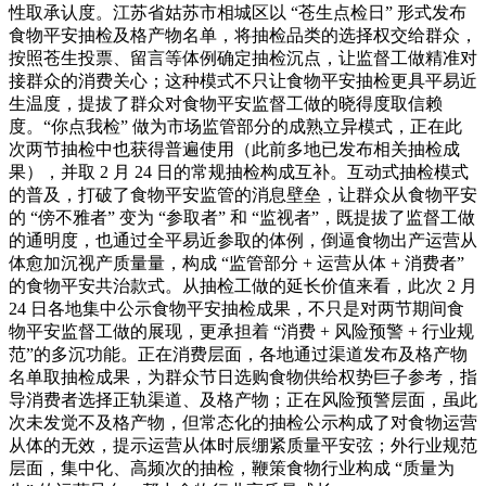
性取承认度。江苏省姑苏市相城区以 “苍生点检日” 形式发布
食物平安抽检及格产物名单，将抽检品类的选择权交给群众，
按照苍生投票、留言等体例确定抽检沉点，让监督工做精准对
接群众的消费关心；这种模式不只让食物平安抽检更具平易近
生温度，提拔了群众对食物平安监督工做的晓得度取信赖
度。“你点我检” 做为市场监管部分的成熟立异模式，正在此
次两节抽检中也获得普遍使用（此前多地已发布相关抽检成
果），并取 2 月 24 日的常规抽检构成互补。互动式抽检模式
的普及，打破了食物平安监管的消息壁垒，让群众从食物平安
的 “傍不雅者” 变为 “参取者” 和 “监视者”，既提拔了监督工做
的通明度，也通过全平易近参取的体例，倒逼食物出产运营从
体愈加沉视产质量量，构成 “监管部分 + 运营从体 + 消费者”
的食物平安共治款式。从抽检工做的延长价值来看，此次 2 月
24 日各地集中公示食物平安抽检成果，不只是对两节期间食
物平安监督工做的展现，更承担着 “消费 + 风险预警 + 行业规
范”的多沉功能。正在消费层面，各地通过渠道发布及格产物
名单取抽检成果，为群众节日选购食物供给权势巨子参考，指
导消费者选择正轨渠道、及格产物；正在风险预警层面，虽此
次未发觉不及格产物，但常态化的抽检公示构成了对食物运营
从体的无效，提示运营从体时辰绷紧质量平安弦；外行业规范
层面，集中化、高频次的抽检，鞭策食物行业构成 “质量为