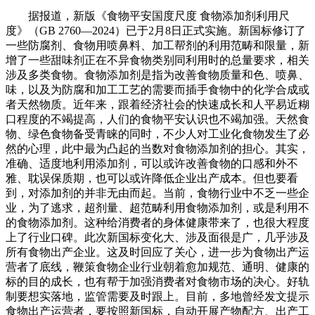
据报道，新版《食物平安国度尺度 食物添加剂利用尺
度》（GB 2760—2024）已于2月8日正式实施。新国标修订了
一些防腐剂、食物用喷鼻料、加工帮剂的利用范畴和限量，新
增了一些甜味剂正在不异食物类别同利用时的总量要求，相关
涉及多类食物。食物添加剂是指为改善食物质量和色、喷鼻、
味，以及为防腐和加工工艺的需要而插手食物中的化学合成或
者天然物质。近年来，跟着经济社会的快速成长和人平易近糊
口程度的不竭提高，人们的食物平安认识也不竭加强。天然食
物、绿色食物备受青睐的同时，不少人对工业化食物发生了必
然的心理，此中最为凸起的当数对食物添加剂的担心。其实，
准确、适度地利用添加剂，可以或许改善食物的口感和外不
雅、耽误保质期，也可以或许降低企业出产成本。但也要看
到，对添加剂的并非无由而起。当前，食物行业中不乏一些企
业，为了逃求，超剂量、超范畴利用食物添加剂，或是利用不
的食物添加剂。这种给消费者的身体健康带来了，也很大程度
上了行业口碑。此次新国标变化大、涉及面很是广，几乎涉及
所有食物出产企业。这及时回应了关心，进一步为食物出产运
营者了底线，鞭策食物企业行业朝着愈加规范、通明、健康的
标的目的成长，也有帮于加强消费者对食物市场的决心。好轨
制要想实落地，监管需要及时跟上。目前，多地曾经发文提示
食物出产运营者，要按照新国标，自动开展产物配方、出产工