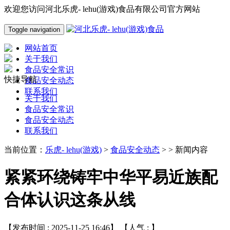
欢迎您访问河北乐虎- lehu(游戏)食品有限公司官方网站
Toggle navigation
网站首页
关于我们
食品安全常识
快捷导航
食品安全动态
联系我们
关于我们
食品安全常识
食品安全动态
联系我们
当前位置：
乐虎- lehu(游戏)
>
食品安全动态
> > 新闻内容
紧紧环绕铸牢中华平易近族配
合体认识这条从线
【发布时间 : 2025-11-25 16:46】 【人气 :
】