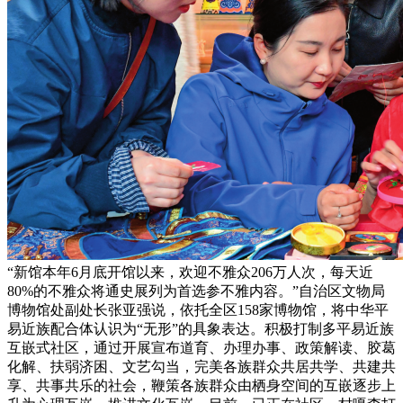
“新馆本年6月底开馆以来，欢迎不雅众206万人次，每天近
80%的不雅众将通史展列为首选参不雅内容。”自治区文物局
博物馆处副处长张亚强说，依托全区158家博物馆，将中华平
易近族配合体认识为“无形”的具象表达。积极打制多平易近族
互嵌式社区，通过开展宣布道育、办理办事、政策解读、胶葛
化解、扶弱济困、文艺勾当，完美各族群众共居共学、共建共
享、共事共乐的社会，鞭策各族群众由栖身空间的互嵌逐步上