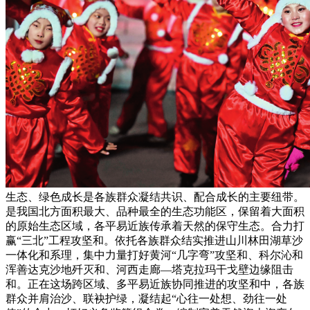
生态、绿色成长是各族群众凝结共识、配合成长的主要纽带。
是我国北方面积最大、品种最全的生态功能区，保留着大面积
的原始生态区域，各平易近族传承着天然的保守生态。合力打
赢“三北”工程攻坚和。依托各族群众结实推进山川林田湖草沙
一体化和系理，集中力量打好黄河“几字弯”攻坚和、科尔沁和
浑善达克沙地歼灭和、河西走廊—塔克拉玛干戈壁边缘阻击
和。正在这场跨区域、多平易近族协同推进的攻坚和中，各族
群众并肩治沙、联袂护绿，凝结起“心往一处想、劲往一处