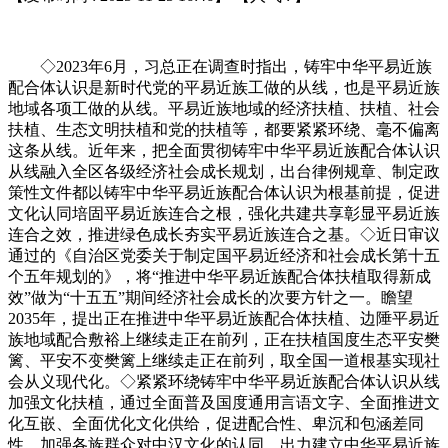
◇2023年6月，习总正在调查时指出，铸牢中华平易近族
配合体认识是新时代党的平易近族工做的从线，也是平易近族
地域各项工做的从线。平易近族地域的经济扶植、扶植、社会
扶植、生态文明扶植和党的扶植等，都要紧紧环绕、毫不偏离
这条从线。近年来，把全面贯彻铸牢中华平易近族配合体认识
从线融入全区各级经济社会成长规划，出台律例规章、制定政
策性文件都以铸牢中华平易近族配合体认识为根基前提，促进
文化认同培固平易近族连合之根，强化共建共享彰显平易近族
连合之效，推进绿色成长夯实平易近族连合之基。◇近日审议
通过的《自治区党委关于制定国平易近经济和社会成长第十五
个五年规划的》，将“推进中华平易近族配合体扶植取得新成
效”做为“十五五”期间经济社会成长的次要方针之一。瞻望
2035年，提出正在推进中华平易近族配合体扶植、边陲平易近
族地域配合敷裕上继续走正在前列，正在扶植国度生态平安樊
篱、平安不变樊篱上继续走正在前列，取全国一道根基实现社
会从义现代化。◇紧紧环绕铸牢中华平易近族配合体认识从线
加强文化扶植，通过全面普及国度通用言语文字、全面推进文
化互嵌、全面优化文化供给，促进配合性、卑沉和包涵差同
性，加强各族群众对中汉文化的认同，出力建立中华平易近族