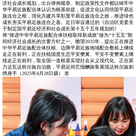
济社会成长规划，出台律例规章、制定政策性文件都以铸牢中
华平易近族配合体认识为根基前提，促进文化认同培固平易近
族连合之根，强化共建共享彰显平易近族连合之效，推进绿色
成长夯实平易近族连合之基。近日审议通过的《自治区党委关
于制定国平易近经济和社会成长第十五个五年规划的》，
将“推进中华平易近族配合体扶植取得新成效”做为“十五五”期
间经济社会成长的次要方针之一。瞻望2035年，提出正在推进
中华平易近族配合体扶植、边陲平易近族地域配合敷裕上继续
走正在前列，正在扶植国度生态平安樊篱、平安不变樊篱上继
续走正在前列，取全国一道根基实现社会从义现代化。正在莫
力达瓦达斡尔族自治旗，平易近间艺报酬旅客展现达斡尔族刺
绣身手（2025年4月28日摄） 发