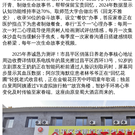
汗青、制做生命故事书，帮帮保留宝贵回忆，2024年数据显示
认知功能维持率达70%。取师范大学合做出书《回龙不雅
史》，收录50位的奋斗故事。设立“餐饮”办事，答应家眷正在
医护指点下为患者制做餐食。奉行“五个一”心理办事：每周一
次一对二心理疏导使用房树人绘画测试评估情感，每月一次集
体沙盘勾当缓解分手焦炙，每季度一次家眷沟通日搭建感情联
合桥梁，每年一次生命故事史视频。
2025年养诚恳力测评！市昌平区俏落日养老办事核心地址
周边收费详情联系电线年的晨光擦过昌平区西环13号，92岁的
京剧票友王奶奶正在智能药柜前通过人脸识别取药时，屏幕同
步显示其血压数据；阿尔茨海默症患者林爷爷正在“回忆花
圃”轻抚老式收音机，正在金银花芬芳中哼唱童年歌谣；独居
白叟周阿姨通过VR虚拟旅行舱“”故宫角楼，智妙手环将心率
变化及时传输至家眷端。这座由原皇蜀大酒店而来的。