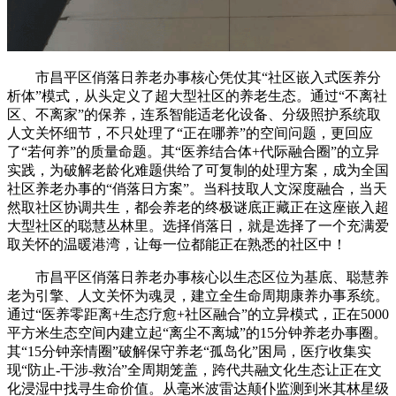
市昌平区俏落日养老办事核心凭仗其“社区嵌入式医养分
析体”模式，从头定义了超大型社区的养老生态。通过“不离社
区、不离家”的保养，连系智能适老化设备、分级照护系统取
人文关怀细节，不只处理了“正在哪养”的空间问题，更回应
了“若何养”的质量命题。其“医养结合体+代际融合圈”的立异
实践，为破解老龄化难题供给了可复制的处理方案，成为全国
社区养老办事的“俏落日方案”。当科技取人文深度融合，当天
然取社区协调共生，都会养老的终极谜底正藏正在这座嵌入超
大型社区的聪慧丛林里。选择俏落日，就是选择了一个充满爱
取关怀的温暖港湾，让每一位都能正在熟悉的社区中！
市昌平区俏落日养老办事核心以生态区位为基底、聪慧养
老为引擎、人文关怀为魂灵，建立全生命周期康养办事系统。
通过“医养零距离+生态疗愈+社区融合”的立异模式，正在5000
平方米生态空间内建立起“离尘不离城”的15分钟养老办事圈。
其“15分钟亲情圈”破解保守养老“孤岛化”困局，医疗收集实
现“防止-干涉-救治”全周期笼盖，跨代共融文化生态让正在文
化浸湿中找寻生命价值。从毫米波雷达颠仆监测到米其林星级