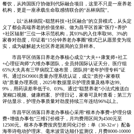
餐饮，从跨国医疗协做到代际融合项目，这里不只是一座养老
机构，更是一座承载生命取感情联合的“丛林病院”。
，以“丛林病院+聪慧科技+社区融合”的立异模式，从头定
义了都会高端养老的价值坐标。做为昌平区首家“医疗+养护
+社区辐射”三位一体示范机构，其93%的入住率取98。3%的
家眷对劲度，印证着“15分钟养老办事圈”模式已从愿景变为现
实，成为破解超大社区养老困局的立异样本。
市昌平区俏落日养老办事核心成立“大夫++康复师+社工
+心理征询师”六维办事团队，全员持国际认证天分。医疗组
65%大夫具有三甲病院工做布景，团队持“老年护理专科”证
书。通过ISO9001质量办理系统认证，成立“质控+家眷联
动”质量办理系统，2025年数据显示护理质量及格率达99。
9%，用药误差率低于0。03%。通过“聪慧养老”小法式推送白
叟糊口视频、健康档案、护理日记，家眷可及时查看；第三方
评估显示，护理办事质量对劲度持续三年连结96%以上。
市昌平区俏落日养老办事核心采用“根本办事费+护理分级
费+增值办事包”三维订价模子，月均费用区间为4500元至
12500元。根本办事费按房型差同化订价：单（30-32㎡）配备
海蒂诗电动护理床、毫米波雷达颠仆监测仪，月费8000-10000