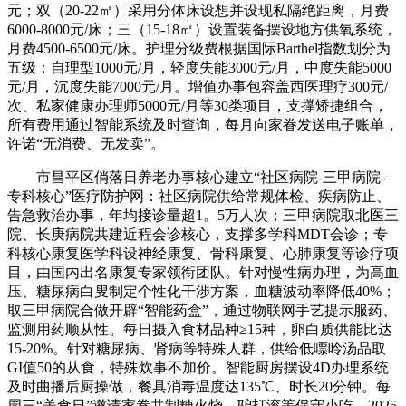
元；双（20-22㎡）采用分体床设想并设现私隔绝距离，月费
6000-8000元/床；三（15-18㎡）设置装备摆设地方供氧系统，
月费4500-6500元/床。护理分级费根据国际Barthel指数划分为
五级：自理型1000元/月，轻度失能3000元/月，中度失能5000
元/月，沉度失能7000元/月。增值办事包容盖西医理疗300元/
次、私家健康办理师5000元/月等30类项目，支撑矫捷组合，
所有费用通过智能系统及时查询，每月向家眷发送电子账单，
许诺“无消费、无发卖”。
市昌平区俏落日养老办事核心建立“社区病院-三甲病院-
专科核心”医疗防护网：社区病院供给常规体检、疾病防止、
告急救治办事，年均接诊量超1。5万人次；三甲病院取北医三
院、长庚病院共建近程会诊核心，支撑多学科MDT会诊；专
科核心康复医学科设神经康复、骨科康复、心肺康复等诊疗项
目，由国内出名康复专家领衔团队。针对慢性病办理，为高血
压、糖尿病白叟制定个性化干涉方案，血糖波动率降低40%；
取三甲病院合做开辟“智能药盒”，通过物联网手艺提示服药、
监测用药顺从性。每日摄入食材品种≥15种，卵白质供能比达
15-20%。针对糖尿病、肾病等特殊人群，供给低嘌呤汤品取
GI值50的从食，特殊炊事不加价。智能厨房摆设4D办理系统
及时曲播后厨操做，餐具消毒温度达135℃、时长20分钟。每
周三“美食日”邀请家眷共制糖火烧、驴打滚等保守小吃，2025