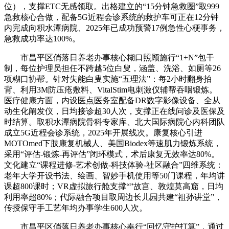
位），支撑ETC无感领取。出格建立的“15分钟急救圈”取999
急救核心合做，配备5G近程会诊系统的救护车可正在12分钟
内完成向积水潭病院、2025年已成功预警17例急性心梗事务，
急救成功率达100%。
市昌平区俏落日养老办事核心糊口照顾施行“1+N”包干
制，每位护理员担任不跨越5位白叟，涵盖、洗浴、如厕等26
项糊口协帮。针对失能白叟实施“五理法”：每2小时翻身拍
背、利用3M防压疮敷料、VitalStim电刺激仪辅帮吞咽锻炼。
医疗健康方面，内设医点医务室配备DR数字影像设备、全从
动生化阐发仪，日均接诊超30人次，支撑正在线问诊及医保及
时结算。取积水潭病院骨科专家库、北大国际病院心内科团队
成立5G近程会诊系统，2025年开展线次。康复核心引进
MOTOmed下肢康复机械人、美国Biodex等速肌力锻炼系统，
采用“评估-锻炼-再评估”闭环模式，术后康复无效率达80%。
文化建立“课程进修-艺术创做-科技体验-社区融合”四维系统：
老年大学开设书法、绘画、智妙手机使用等50门课程，年均讲
课超800课时；VR虚拟旅行舱支撑“”故宫、敦煌莫高窟，日均
利用率超80%；代际融合项目取周边长儿园共建“祖孙讲堂”，
传授保守手工艺年均办事学生600人次。
市昌平区俏落日养老办事核心奉行“回忆守护打算”，通过