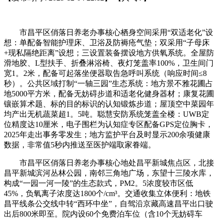
市昌平区俏落日养老办事核心栖身空间采用“双适老化”设
想：单配备智能护理床、卫浴及防褥疮气垫；双采用“子母床
+现私隔绝距离”设想；三设置装备摆设地方供氧系统。全屋防
滑地胶、L型扶手、折叠淋浴椅、夜灯笼盖率100%，卫生间门
宽1。2米，配备可起落坐便器取告急呼叫系统（响应时间≤8
秒）。公共区域打制“一轴三园”生态系统：地方景不雅花圃占
地5000平方米，配备无妨碍步道和适老化健身器材；康复花圃
镶嵌算术题、标的目的标识的认知锻炼步道；屋顶空中菜园年
均产出无机蔬菜超1。5吨。聪慧安防系统笼盖全楼：UWB定
位精度达10厘米，电子围栏为认知症专区配备GPS定位胸卡，
2025年走出事务零发生；地方监护平台及时显示200余项健康
数据，非常值5秒内推送至医护端取家眷端。
市昌平区俏落日养老办事核心地处昌平新城焦点区，北接
昌平新城滨河丛林公园，南邻三角地广场，东望十三陵水库，
构成“一园一河一陵”的生态款式，PM2。5浓度较市区低
45%，负氧离子浓度达1800个/cm³。交通收集立体便利：地铁
昌平线条公交线中转“西环中坐”，自驾沿京藏高速昌平出口驶
出后800米即至。院内设60个免费泊车位（含10个无妨碍车