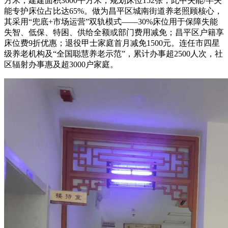
方米，建建面积3600平方米，规划床位152张，此中失能/半失
能专护床位占比达65%。做为昌平区城南街道养老照顾核心，
其采用“兜底+市场运营”双轨模式——30%床位用于保障失能
失智、低保、特困、供给全额或部门费用减免；昌平区户籍享
床位费9折优惠；退役甲士家庭首月减免1500元。连任市四星
级养老机构及“全国聪慧养老示范”，累计办事超2500人次，社
区辐射办事惠及超3000户家庭。