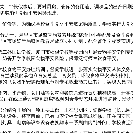
！”“长假事后，要对厨房、仓库的食用油、调味品的出产日期
，切实消弭食物平安风险现患。
鲜蛋等。为确保学校食堂食材平安取采购质量，学校实行大食
之一。湖里区市场监管局紧紧环绕“整治中小学配餐及食堂食物
里区市场监管局取区教育局成立协同机制，配合督促学校落实进
二外国语学校、厦门市梧侣学校等校园内开展食物平安学问专题
，防备开学季校园食物平安风险，保障泛博师生饮食平安。
校食物平安办理培训，督促学校进一步落实食物平安从体义务。
学校食堂涉及的承包商食安总监、食安员，环绕食物平安法令律例
的《食物平安操做规范节制专项职业能力证书》，实现人员“持
肉、水产物、食用油等食材和餐饮具进行随机抽样快检。开学首
法律人员正在线上通过“雪亮厨房”视频对食堂动态环境进行监管，
分结合开展的一项主要工做。正在思明区，督促学校（长儿园）
根本设备。截至目前，已有13家学校食堂完成维修。正在同安
到灯具、电扇等设备设备改换颠末一系列由内到外的，学校食堂