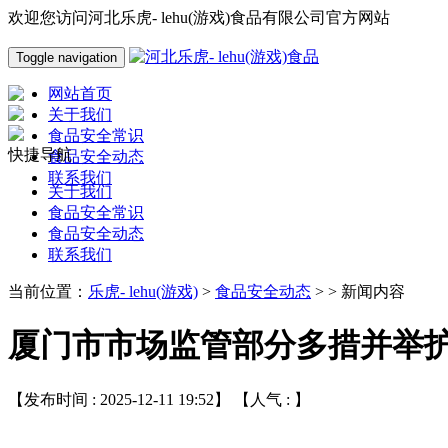
欢迎您访问河北乐虎- lehu(游戏)食品有限公司官方网站
Toggle navigation
网站首页
关于我们
食品安全常识
快捷导航
食品安全动态
联系我们
关于我们
食品安全常识
食品安全动态
联系我们
当前位置：
乐虎- lehu(游戏)
>
食品安全动态
> > 新闻内容
厦门市市场监管部分多措并举
【发布时间 : 2025-12-11 19:52】 【人气 :
】