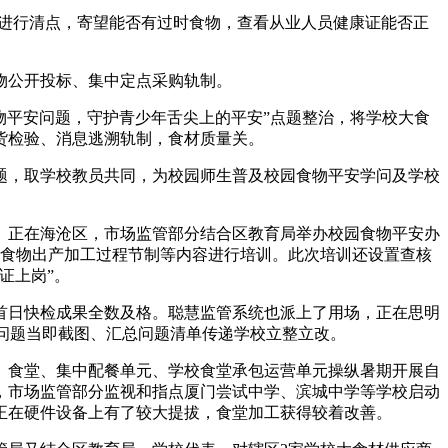
进行清点，寄望能否有过时食物，查看从业人员健康证能否正
物公开投标、集中定点采购轨制。
平安问题，守护青少年舌尖上的平安”点题整治，将学校大食
货检验、消息逃溯轨制，食材质量关。
，取学校教员共同，为校园师生普及校园食物平安学问及学校
正在海沧区，市场监管部分结合区教育局举办校园食物平安办
、食物出产加工过程节制等内容进行培训。此次培训还设置查核
证上岗”。
日快检成果全数及格。聪慧监管系统也派上了用场，正在思明
发觉问题当即截图、汇总问题清单传递学校立整立改。
食堂、集中配餐单元、学校食堂承包运营单元操纵暑期开展自
区，市场监管部分监视和指点厦门尝试中学、滨城中学等学校启动
正在硬件设备上有了较大提拔，食堂加工获得较着改善。