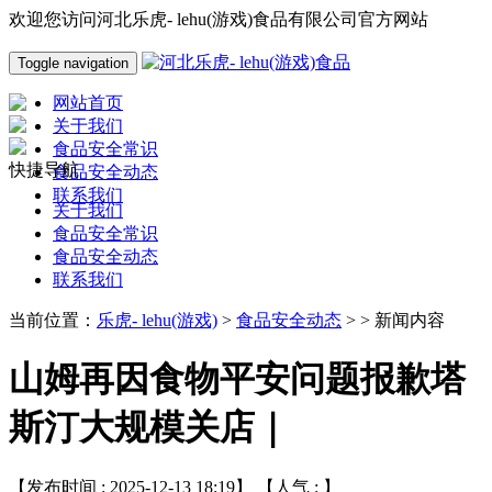
欢迎您访问河北乐虎- lehu(游戏)食品有限公司官方网站
Toggle navigation
网站首页
关于我们
食品安全常识
快捷导航
食品安全动态
联系我们
关于我们
食品安全常识
食品安全动态
联系我们
当前位置：
乐虎- lehu(游戏)
>
食品安全动态
> > 新闻内容
山姆再因食物平安问题报歉塔
斯汀大规模关店｜
【发布时间 : 2025-12-13 18:19】 【人气 :
】