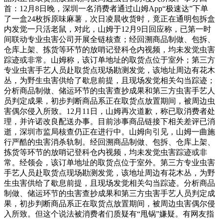
首：12月8日晚，深圳一名消费者通过山姆App“极速达”下单
了一盒24枚拆原味麻薯，次日凌晨收货时，竟正在通明包拆盒
内发觉一只活老鼠，对此，山姆于12月9日回应称，已第一时
间联动专业虫害公司开展全链核查；经回溯商品制做、包拆、
仓库上架、拣货等环节的放哨记登科仓内视频，均未发觉虫害
踪迹或非常。山姆称，该订单地址的取货点位于室外；第三方
专业虫害手艺人员赴取货点现场勘测发觉，该地址周边有花木
丛，为野生虫害供给了歇息前提，且现场发觉相关勾当踪迹；
分析商品制做、储运环节的虫害查抄成果和第三方虫害手艺人
员判定成果，初步判断商品系正在取货点放置期间，被周边虫
害偶尔侵入所致。12月11日，山姆再次道歉，称已取消费者处
理，并许诺改良配送办事。目前涉事商品链接下相关差评已消
逝，深圳市监局核查仍正在进行中。山姆向引见，山姆一曲施
行严酷的虫害消杀轨制。经回溯商品制做、包拆、仓库上架、
拣货等环节的放哨记登科仓内视频，均未发觉虫害踪迹或非
常。经领会，该订单地址的取货点位于室外。第三方专业虫害
手艺人员赴取货点现场勘测发觉，该地址周边有花木丛，为野
生虫害供给了歇息前提，且现场发觉相关勾当踪迹。分析商品
制做、储运环节的虫害查抄成果和第三方虫害手艺人员判定成
果，初步判断商品系正在取货点放置期间，被周边虫害偶尔侵
入所致。但这个说法被消费者们质疑有“甩锅”嫌疑。有网友指