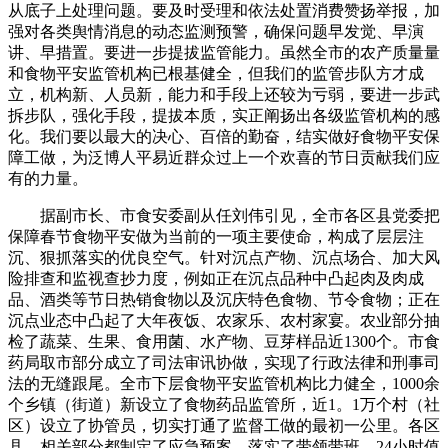
从底子上处理问题。要及时受理和依法处置消费赞扬举报，加
强对各类舆情消息的动态监测预警，确保问题早发觉、早演
讲、早措置。要进一步提拔监管能力。虽然全市的农产质量量
和食物平安监管机构已根基健全，但我们的监管步队方才成
立，机构新、人员新，能力和手段上还较为亏弱，要进一步武
拆步队，强化手段，提拔本质，实正阐扬出各级监管机构的感
化。我们要以最大的决心、百倍的勤奋，结实做好食物平安保
障工做，为泛博人平易近群众过上一个欢喜的节日贡献我们应
有的力量。
据副市长、市食安委副从任刘伟引见，全市各区县党委把
保障春节食物平安做为当前的一项主要使命，构成了层层注
沉、狠抓落实的优良空气。针对沉点产物、沉点场合、加大风
险排查和监视查抄力度，例如正在沉点品种中凸起肉及肉成
品、酒类等节日热销食物以及沉庆特色食物、节令食物；正在
沉点业态中凸起了大年夜饭、农家乐、农村家宴。农业部分抽
检了蔬菜、生果、食用菌、水产物、豆芽样品近1300个。市食
药局取市部分成立了司法审讯协做，实现了行政法律和刑事司
法的无缝跟尾。全市下层食物平安监管机构比力健全，1000余
个乡镇（街道）新设立了食物药品监管所，近1。1万个村（社
区）设立了协管员，切实打通了监督工做的最初一公里。各区
县、相关部分都制定了应急预案，落实了带领带班、24小时值