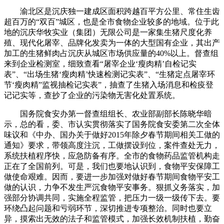
渝北区是沉庆独一建成区面积跨越百平方公里、常住生齿
超百万的“双百”城区，也是全市食物企业较多的地域。位于此
地的沉庆华牧实业（集团）无限公司是一家集生猪尺度化养
殖、现代化屠宰、品牌化发卖为一体的大型国有企业，其出产
加工的生猪鲜肉占沉庆从城区市场供应量的40%以上。督查组
来到企业检测室，细致查看“屠宰企业‘瘦肉精’自检记实
表”、“出场生猪‘瘦肉精’快速检测记实表”、“生猪定点屠宰环
节‘瘦肉精”监视抽检记实表”，抽查了生猪入场消息和检疫登
记记实等，查抄了企业的污染物无害化处置系统。
国务院食安办第一督查组组长、农业部副部长陈晓华暗
示，总的看，委、市认实贯彻落实了国务院食安委第二次全体
味议和《中办、国办关于做好2015年除夕春节期间相关工做的
通知》要求，带领高度注沉，工做摆设到位，案件查处无力，
系统扶植程序快，应急防备有序。全市的食物药品监管机构走
正在了全国前列。可是，我们也要地认识到，食物平安保障工
做使命艰难。因而，要进一步加强对做好春节期间食物平安工
做的认识，力争不发生严沉食物平安事务。狠抓义务落实，加
强部分协调共同，实施全程监管，把压力一级一级传下去。要
环绕凸起问题和亏弱环节，深切推进专项整治。同时也要立
异，摸索出无效的法子和监管模式，加强长效机制扶植，勤奋