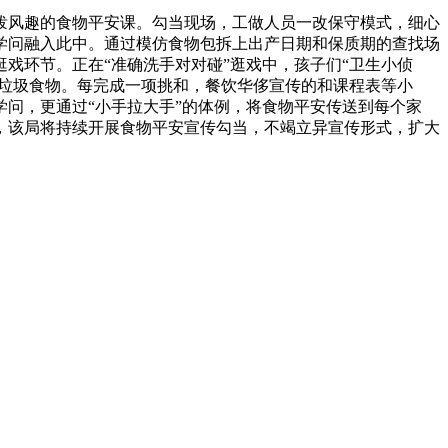
风趣的食物平安课。勾当现场，工做人员一改保守模式，细心
学问融入此中。通过模仿食物包拆上出产日期和保质期的查找场
戏环节。正在“准确洗手对对碰”逛戏中，孩子们“卫生小侦
类垃圾食物。每完成一项挑和，餐饮华侈宣传的和课程表等小
问，更通过“小手拉大手”的体例，将食物平安传送到每个家
，该局将持续开展食物平安宣传勾当，不竭立异宣传形式，扩大