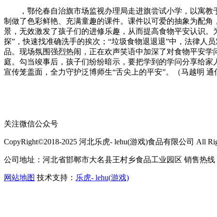
，鄂伦春自治旗市场监视办理局走进旗尝试小学，以寓教于
制做了色彩鲜艳、充满童趣的课件。课件以可爱的抽象为配角
景，无效激发了孩子们的进修乐趣，从而提高食物平安认识。为
探”，快速找准确洗手的挨次；“垃圾食物退退退”中，法律人
品。现场氛围强烈热闹，正在欢声笑语中加深了对食物平安学
庭。勾当竣事后，孩子们纷纷暗示，要把学到的学问分享给家
宣传笼盖面，全力守护泛博师生“舌尖上的平安”。（马越明 通
关注微信公众号
CopyRight©2018-2025 河北乐虎- lehu(游戏)食品有限公司 All Right
公司地址：河北省邯郸市大名县王村乡食品工业园区 销售热线：400-
网站地图
技术支持：
乐虎- lehu(游戏)