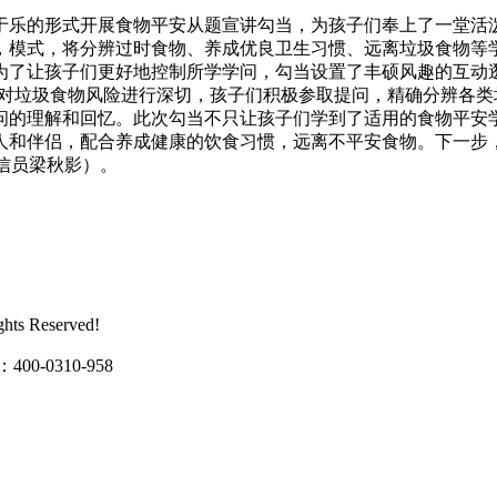
乐的形式开展食物平安从题宣讲勾当，为孩子们奉上了一堂活泼
，模式，将分辨过时食物、养成优良卫生习惯、远离垃圾食物等
了让孩子们更好地控制所学学问，勾当设置了丰硕风趣的互动逛
员对垃圾食物风险进行深切，孩子们积极参取提问，精确分辨各
问的理解和回忆。此次勾当不只让孩子们学到了适用的食物平安学
人和伴侣，配合养成健康的饮食习惯，远离不平安食物。下一步
信员梁秋影）。
s Reserved!
0310-958